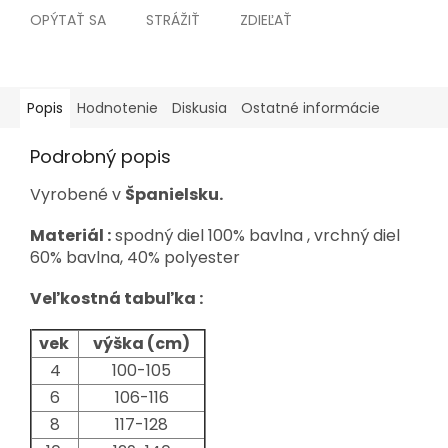
OPÝTAŤ SA
STRÁŽIŤ
ZDIEĽAŤ
Popis
Hodnotenie
Diskusia
Ostatné informácie
Podrobný popis
Vyrobené v
Španielsku.
Materiál :
spodný diel 100% bavlna , vrchný diel
60% bavlna, 40% polyester
Veľkostná tabuľka :
vek
výška (cm)
4
100-105
6
106-116
8
117-128