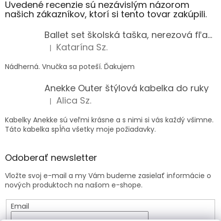
Uvedené recenzie sú nezávislým názorom
našich zákazníkov, ktorí si tento tovar zakúpili.
Ballet set školská taška, nerezová fľaša a plný peračník s motívom baletky pre dievča
Katarína Sz.
|
Hodnotenie produktu je 5 z 5 hviezdičiek.
Nádherná. Vnučka sa poteší. Ďakujem
Anekke Outer štýlová kabelka do ruky
Alica Sz.
|
Hodnotenie produktu je 5 z 5 hviezdičiek.
Kabelky Anekke sú veľmi krásne a s nimi si vás každý všimne.
Táto kabelka spĺňa všetky moje požiadavky.
Odoberať newsletter
Vložte svoj e-mail a my Vám budeme zasielať informácie o
nových produktoch na našom e-shope.
Email