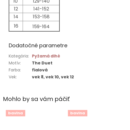
10
129-140
12
141-152
14
153-158
16
159-164
Dodatočné parametre
Kategória
:
Pyžamá dlhé
Motív
:
The Duet
Farba
:
fialová
Vek
:
vek 8, vek 10, vek 12
Mohlo by sa vám páčiť
bavlna
bavlna