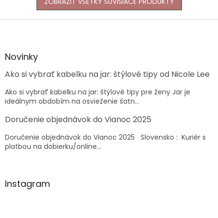
ZOBRAZIŤ VŠETKY SÚVISIACE PRODUKTY
Z
á
p
ä
Novinky
t
Ako si vybrať kabelku na jar: štýlové tipy od Nicole Lee
i
e
Ako si vybrať kabelku na jar: štýlové tipy pre ženy Jar je
ideálnym obdobím na osvieženie šatn...
Doručenie objednávok do Vianoc 2025
Doručenie objednávok do Vianoc 2025 Slovensko : Kuriér s
platbou na dobierku/online...
Instagram