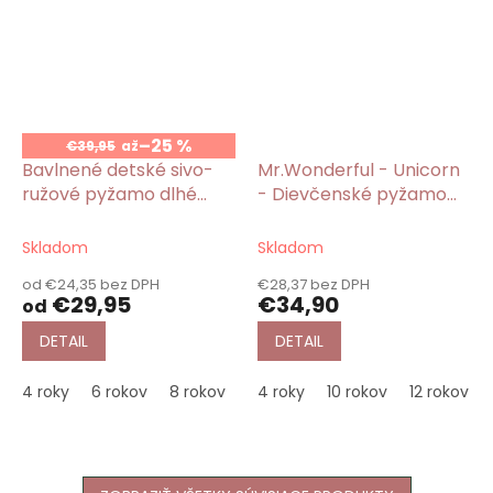
–25 %
€39,95
až
Bavlnené detské sivo-
Mr.Wonderful - Unicorn
ružové pyžamo dlhé
- Dievčenské pyžamo
Minnie
dlhé modré
Skladom
Skladom
od €24,35 bez DPH
€28,37 bez DPH
€29,95
€34,90
od
DETAIL
DETAIL
4 roky
6 rokov
8 rokov
10 rokov
4 roky
10 rokov
16 rokov
12 rokov