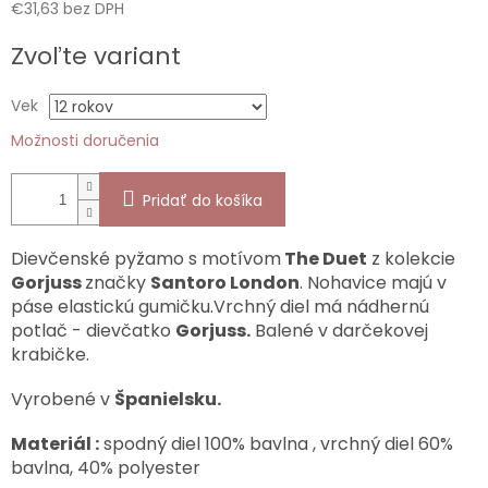
€31,63 bez DPH
Jednotková
Zvoľte variant
cena:
Vek
Možnosti doručenia
Pridať do košíka
Dievčenské pyžamo s motívom
The Duet
z kolekcie
Gorjuss
značky
Santoro London
. Nohavice majú v
páse elastickú gumičku.Vrchný diel má nádhernú
potlač - dievčatko
Gorjuss.
Balené v darčekovej
krabičke.
Vyrobené v
Španielsku.
Materiál :
spodný diel 100% bavlna , vrchný diel 60%
bavlna, 40% polyester