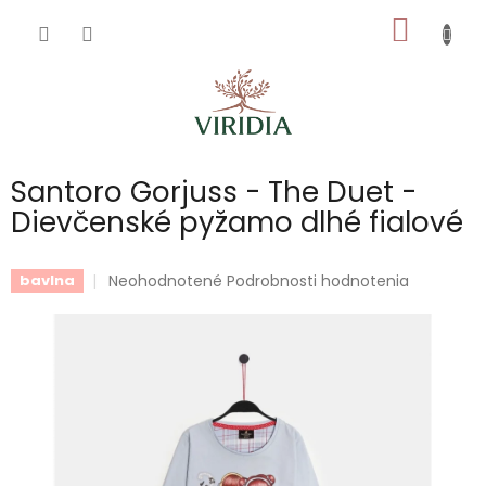
Prejsť
NÁKU
na
obsah
KOŠÍK
Santoro Gorjuss - The Duet -
Dievčenské pyžamo dlhé fialové
Priemerné
Neohodnotené
Podrobnosti hodnotenia
bavlna
hodnotenie
produktu
je
0,0
z
5
hviezdičiek.