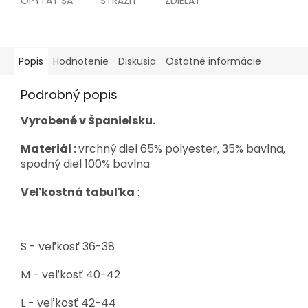
OPÝTAŤ SA
STRÁŽIŤ
ZDIEĽAŤ
Popis
Hodnotenie
Diskusia
Ostatné informácie
Podrobný popis
Vyrobené v Španielsku.
Materiál :
vrchný diel 65% polyester, 35% bavlna,
spodný diel 100% bavlna
Veľkostná tabuľka
:
S - veľkosť 36-38
M - veľkosť 40-42
L - veľkosť 42-44