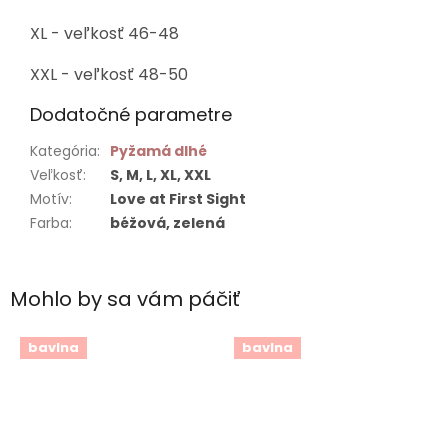
XL - veľkosť 46-48
XXL - veľkosť 48-50
Dodatočné parametre
Kategória
:
Pyžamá dlhé
Veľkosť
:
S, M, L, XL, XXL
Motív
:
Love at First Sight
Farba
:
béžová, zelená
Mohlo by sa vám páčiť
bavlna
bavlna