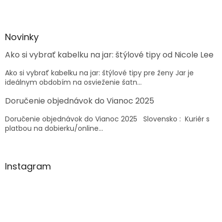
Z
á
p
ä
Novinky
t
Ako si vybrať kabelku na jar: štýlové tipy od Nicole Lee
i
e
Ako si vybrať kabelku na jar: štýlové tipy pre ženy Jar je
ideálnym obdobím na osvieženie šatn...
Doručenie objednávok do Vianoc 2025
Doručenie objednávok do Vianoc 2025 Slovensko : Kuriér s
platbou na dobierku/online...
Instagram