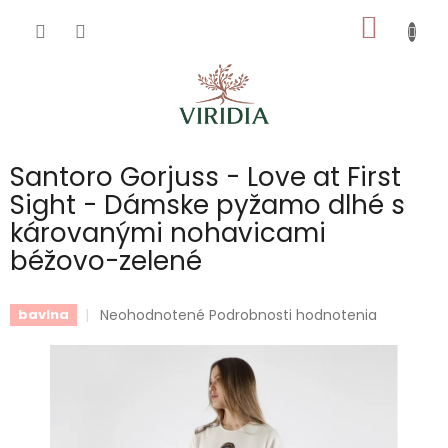
Prejsť
NÁKU
na
obsah
KOŠÍK
Santoro Gorjuss - Love at First
Sight - Dámske pyžamo dlhé s
károvanými nohavicami
béžovo-zelené
Priemerné
Neohodnotené
Podrobnosti hodnotenia
bavlna
hodnotenie
produktu
je
0,0
z
5
hviezdičiek.