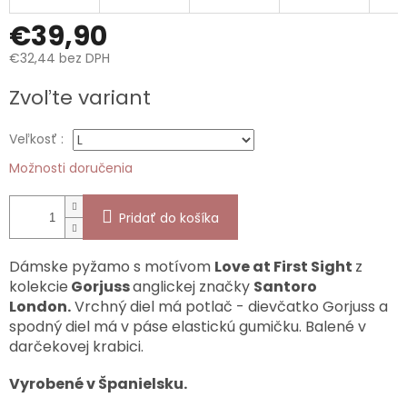
€39,90
€32,44 bez DPH
Jednotková
Zvoľte variant
cena:
Veľkosť :
Možnosti doručenia
Pridať do košíka
Dámske pyžamo s motívom
Love at First Sight
z
kolekcie
Gorjuss
anglickej značky
Santoro
London.
Vrchný diel má potlač - dievčatko Gorjuss a
spodný diel má v páse elastickú gumičku. Balené v
darčekovej krabici.
Vyrobené v Španielsku.