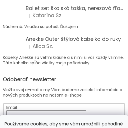
Ballet set školská taška, nerezová fľaša a plný peračník s motívom baletky pre dievča
Katarína Sz.
|
Hodnotenie produktu je 5 z 5 hviezdičiek.
Nádherná. Vnučka sa poteší. Ďakujem
Anekke Outer štýlová kabelka do ruky
Alica Sz.
|
Hodnotenie produktu je 5 z 5 hviezdičiek.
Kabelky Anekke sú veľmi krásne a s nimi si vás každý všimne.
Táto kabelka spĺňa všetky moje požiadavky.
Odoberať newsletter
Vložte svoj e-mail a my Vám budeme zasielať informácie o
nových produktoch na našom e-shope.
Email
Vložením e-mailu súhlasíte s
podmienkami ochrany
Používame cookies, aby sme vám umožnilli pohodlné
osobných údajov