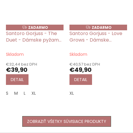
ZADARMO
ZADARMO
Z
Z
A
A
Santoro Gorjuss - The
Santoro Gorjuss - Love
D
D
Duet - Dámske pyžamo
Grows - Dámske
A
A
R
R
dlhé s károvanými
pyžamo dlhé modro-
M
M
nohavicami fialové
červené
O
O
Skladom
Skladom
€32,44 bez DPH
€40,57 bez DPH
€39,90
€49,90
DETAIL
DETAIL
S
M
L
XL
XL
ZOBRAZIŤ VŠETKY SÚVISIACE PRODUKTY