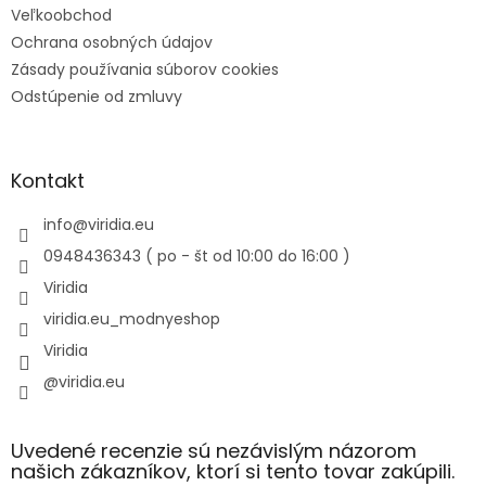
Veľkoobchod
Ochrana osobných údajov
Zásady používania súborov cookies
Odstúpenie od zmluvy
Kontakt
info
@
viridia.eu
0948436343 ( po - št od 10:00 do 16:00 )
Viridia
viridia.eu_modnyeshop
Viridia
@viridia.eu
Uvedené recenzie sú nezávislým názorom
našich zákazníkov, ktorí si tento tovar zakúpili.