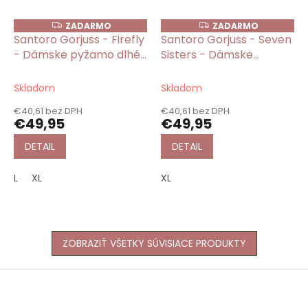
ZADARMO
ZADARMO
Z
Z
A
A
Santoro Gorjuss - Firefly
Santoro Gorjuss - Seven
D
D
- Dámske pyžamo dlhé
Sisters - Dámske
A
A
R
R
zelené
pyžamo dlhé béžovo-
M
M
ružové
O
O
Skladom
Skladom
€40,61 bez DPH
€40,61 bez DPH
€49,95
€49,95
DETAIL
DETAIL
L
XL
XL
ZOBRAZIŤ VŠETKY SÚVISIACE PRODUKTY
Z
á
p