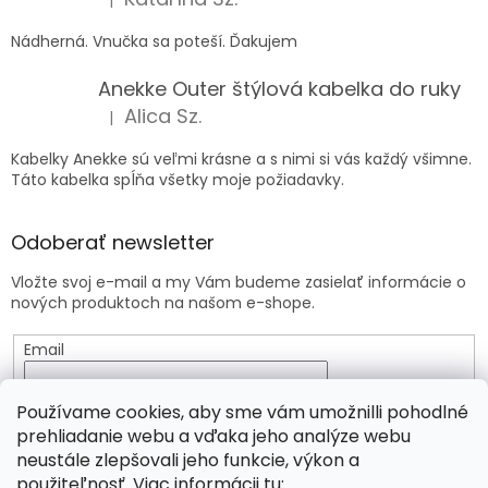
|
Hodnotenie produktu je 5 z 5 hviezdičiek.
Nádherná. Vnučka sa poteší. Ďakujem
Anekke Outer štýlová kabelka do ruky
Alica Sz.
|
Hodnotenie produktu je 5 z 5 hviezdičiek.
Kabelky Anekke sú veľmi krásne a s nimi si vás každý všimne.
Táto kabelka spĺňa všetky moje požiadavky.
Odoberať newsletter
Vložte svoj e-mail a my Vám budeme zasielať informácie o
nových produktoch na našom e-shope.
Email
Vložením e-mailu súhlasíte s
podmienkami ochrany
Používame cookies, aby sme vám umožnilli pohodlné
osobných údajov
prehliadanie webu a vďaka jeho analýze webu
neustále zlepšovali jeho funkcie, výkon a
PRIHLÁSIŤ SA
použiteľnosť. Viac informácii tu: