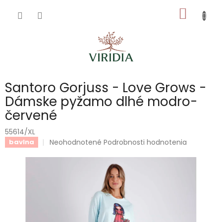
Prejsť
NÁKU
na
obsah
KOŠÍK
Santoro Gorjuss - Love Grows -
Dámske pyžamo dlhé modro-
červené
55614/XL
Priemerné
Neohodnotené
Podrobnosti hodnotenia
bavlna
hodnotenie
produktu
je
0,0
z
5
hviezdičiek.