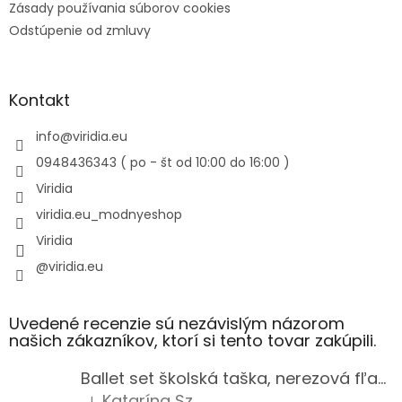
Zásady používania súborov cookies
Odstúpenie od zmluvy
Kontakt
info
@
viridia.eu
0948436343 ( po - št od 10:00 do 16:00 )
Viridia
viridia.eu_modnyeshop
Viridia
@viridia.eu
Uvedené recenzie sú nezávislým názorom
našich zákazníkov, ktorí si tento tovar zakúpili.
Ballet set školská taška, nerezová fľaša a plný peračník s motívom baletky pre dievča
Katarína Sz.