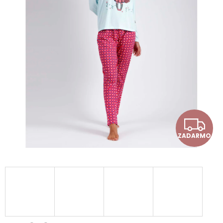
Z
ZADARMO
A
D
A
R