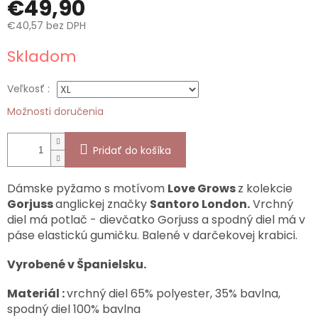
M
€49,90
€40,57 bez DPH
O
Jednotková
Skladom
cena:
Veľkosť :
Možnosti doručenia
Pridať do košíka
Dámske pyžamo s motívom
Love Grows
z kolekcie
Gorjuss
anglickej značky
Santoro London.
Vrchný
diel má potlač - dievčatko Gorjuss a spodný diel má v
páse elastickú gumičku. Balené v darčekovej krabici.
Vyrobené v Španielsku.
Materiál :
vrchný diel 65% polyester, 35% bavlna,
spodný diel 100% bavlna