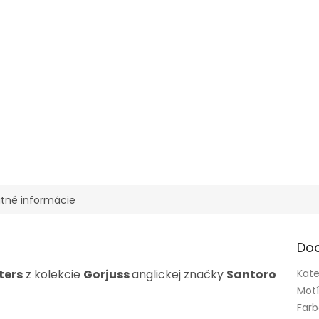
tné informácie
Do
ters
z kolekcie
Gorjuss
anglickej značky
Santoro
Kate
Mot
Far