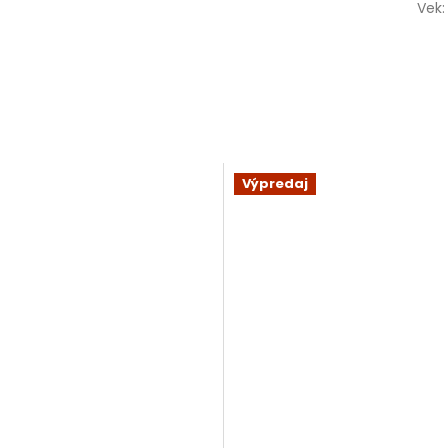
Vek
:
Výpredaj