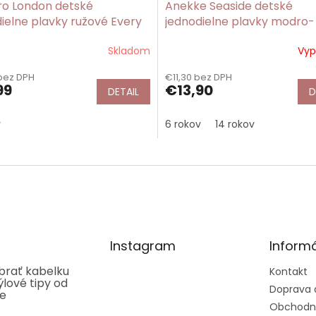
ro London detské
Anekke Seaside detské
ielne plavky ružové Every
jednodielne plavky modro-
r Has a Story/Gorjuss
ružové
Skladom
Vyp
bez DPH
€11,30 bez DPH
99
€13,90
DETAIL
D
v
6 rokov
14 rokov
Instagram
Informá
ybrať kabelku
Kontakt
týlové tipy od
Doprava 
ee
Obchodn