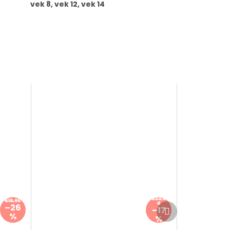
vek 8, vek 12, vek 14
€23,5
€18,95
0
Ďalší
–26
–17
produkt
%
%