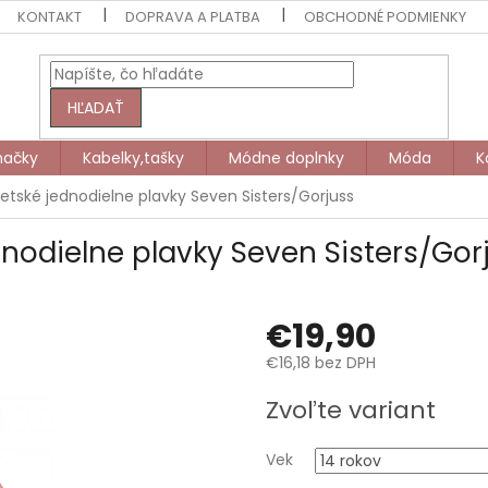
KONTAKT
DOPRAVA A PLATBA
OBCHODNÉ PODMIENKY
HĽADAŤ
načky
Kabelky,tašky
Módne doplnky
Móda
K
tské jednodielne plavky Seven Sisters/Gorjuss
nodielne plavky Seven Sisters/Gor
€19,90
€16,18 bez DPH
Jednotková
Zvoľte variant
cena:
Vek