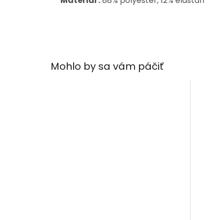
Materiál :
88% polyester, 12% elastan
Mohlo by sa vám páčiť