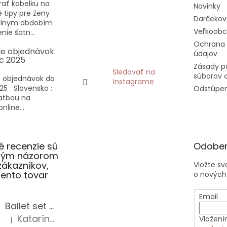
rať kabelku na
Novinky
vé tipy pre ženy
Darčekov
eálnym obdobím
Veľkoob
nie šatn...
Ochrana
ie objednávok
údajov
c 2025
Zásady p
Sledovať na
súborov 
 objednávok do
Instagrame
25 Slovensko :
Odstúpen
latbou na
nline...
 recenzie sú
Odober
slým názorom
zákazníkov,
Vložte s
 tento tovar
o nových
Email
Ballet set školská taška, nerezová fľaša a plný peračník s motívom baletky pre dievča
Katarína Sz.
Vložení
|
Hodnotenie produktu je 5 z 5 hviezdičiek.