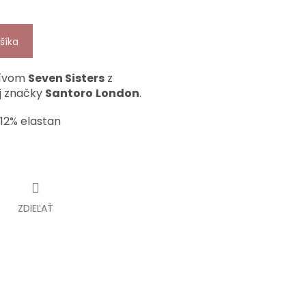
šíka
tívom
Seven Sisters
z
j značky
Santoro
London
.
12% elastan
ZDIEĽAŤ