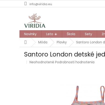
Prejsť
info@viridia.eu
na
obsah
Novinky
Leto ☀️
Škola
Sety
Z
Domov
Móda
Plavky
Santoro London de
Santoro London detské jed
Priemerné
Neohodnotené
Podrobnosti hodnotenia
hodnotenie
produktu
je
0,0
z
5
hviezdičiek.