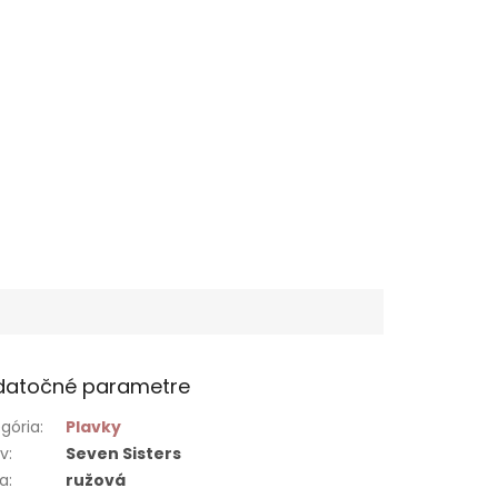
datočné parametre
gória
:
Plavky
ív
:
Seven Sisters
ba
:
ružová