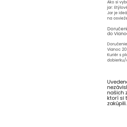
Ako si vyb
jar: štýlo
Jar je id
na osvieže
Doručen
do Viano
Doručenie
Vianoc 20
Kuriér s p
dobierku/o
Uvedené
nezávi
našich 
ktorí si
zakúpili.