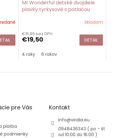
Mr.Wonderful detské dvojdiele
plavky tyrkysové s potlačou
Ananas
redané
Skladom
€15,85 bez DPH
€19,50
ETAIL
DETAIL
4 roky
6 rokov
cie pre Vás
Kontakt
info
@
viridia.eu
a platba
0948436343 ( po - št
é podmienky
od 10:00 do 16:00 )