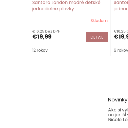
Santoro London modré detské
Santo
jednodielne plavky
jednod
Awashed/Gorjuss
Summe
Skladom
€16,25 bez DPH
€16,25 
€19,99
€19,
DETAIL
12 rokov
6 roko
Z
á
p
ä
t
Novinky
i
e
Ako si v
na jar: š
Nicole L