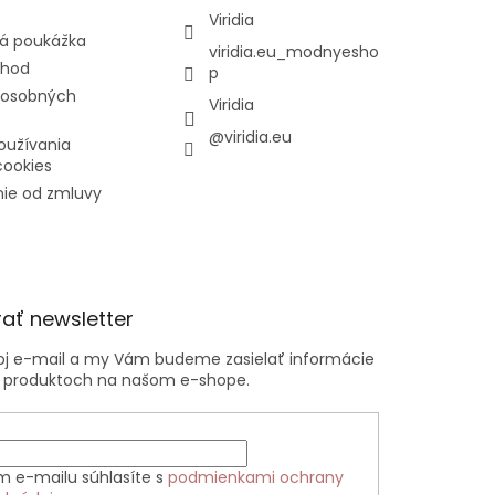
Viridia
á poukážka
viridia.eu_modnyesho
chod
p
 osobných
Viridia
@viridia.eu
oužívania
cookies
ie od zmluvy
ať newsletter
voj e-mail a my Vám budeme zasielať informácie
 produktoch na našom e-shope.
m e-mailu súhlasíte s
podmienkami ochrany