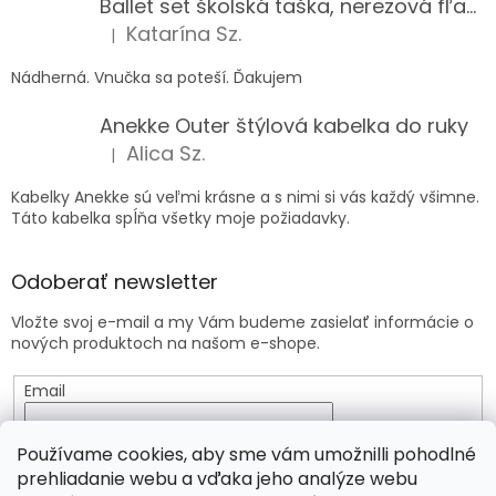
Ballet set školská taška, nerezová fľaša a plný peračník s motívom baletky pre dievča
Katarína Sz.
|
Hodnotenie produktu je 5 z 5 hviezdičiek.
Nádherná. Vnučka sa poteší. Ďakujem
Anekke Outer štýlová kabelka do ruky
Alica Sz.
|
Hodnotenie produktu je 5 z 5 hviezdičiek.
Kabelky Anekke sú veľmi krásne a s nimi si vás každý všimne.
Táto kabelka spĺňa všetky moje požiadavky.
Odoberať newsletter
Vložte svoj e-mail a my Vám budeme zasielať informácie o
nových produktoch na našom e-shope.
Email
Vložením e-mailu súhlasíte s
podmienkami ochrany
Používame cookies, aby sme vám umožnilli pohodlné
osobných údajov
prehliadanie webu a vďaka jeho analýze webu