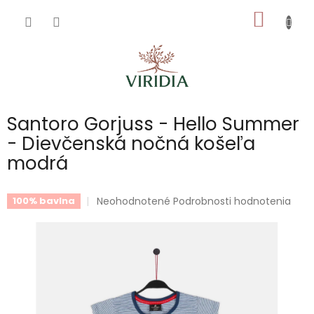
Prejsť
NÁKU
na
obsah
KOŠÍK
Santoro Gorjuss - Hello Summer
- Dievčenská nočná košeľa
modrá
Priemerné
Neohodnotené
Podrobnosti hodnotenia
100% bavlna
hodnotenie
produktu
je
0,0
z
5
hviezdičiek.