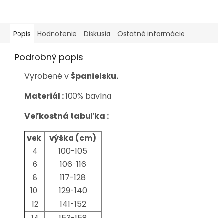
Popis
Hodnotenie
Diskusia
Ostatné informácie
Podrobný popis
Vyrobené v
Španielsku.
Materiál :
100% bavlna
Veľkostná tabuľka :
vek
výška (cm)
4
100-105
6
106-116
8
117-128
10
129-140
12
141-152
14
153-158