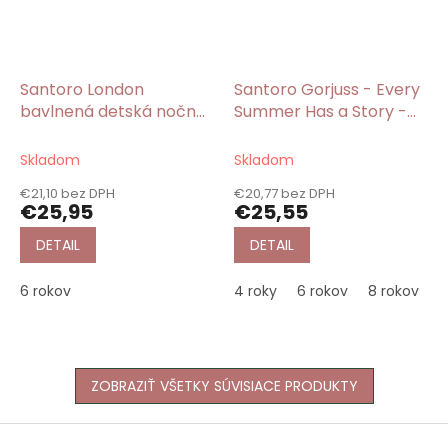
Santoro London
Santoro Gorjuss - Every
bavlnená detská nočná
Summer Has a Story -
košeľa žltá Bee
Dievčenská nočná
Loved/Gorjuss
košeľa z bavlny červená
Skladom
Skladom
€21,10 bez DPH
€20,77 bez DPH
€25,95
€25,55
DETAIL
DETAIL
6 rokov
4 roky
6 rokov
8 rokov
1
ZOBRAZIŤ VŠETKY SÚVISIACE PRODUKTY
Z