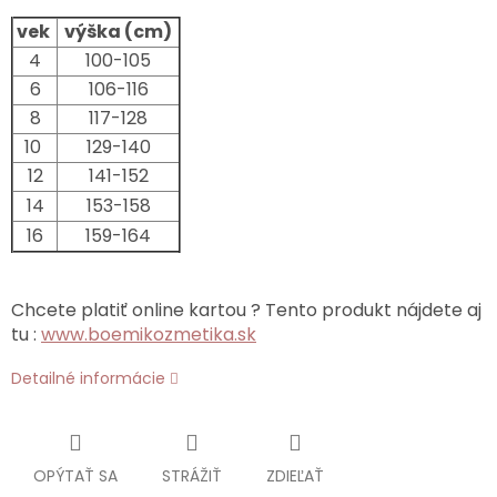
vek
výška (cm)
4
100-105
6
106-116
8
117-128
10
129-140
12
141-152
14
153-158
16
159-164
Chcete platiť online kartou ? Tento produkt nájdete aj
tu :
www.boemikozmetika.sk
Detailné informácie
OPÝTAŤ SA
STRÁŽIŤ
ZDIEĽAŤ