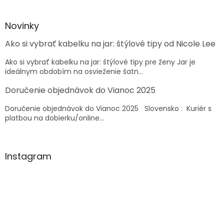
á
p
ä
Novinky
t
Ako si vybrať kabelku na jar: štýlové tipy od Nicole Lee
i
e
Ako si vybrať kabelku na jar: štýlové tipy pre ženy Jar je
ideálnym obdobím na osvieženie šatn...
Doručenie objednávok do Vianoc 2025
Doručenie objednávok do Vianoc 2025 Slovensko : Kuriér s
platbou na dobierku/online...
Instagram