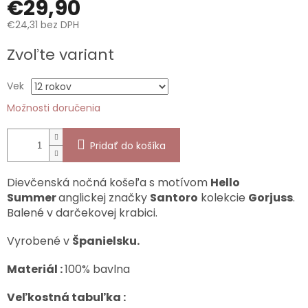
€29,90
€24,31 bez DPH
Jednotková
Zvoľte variant
cena:
Vek
Možnosti doručenia
Pridať do košíka
Dievčenská nočná košeľa s motívom
Hello
Summer
anglickej značky
Santoro
kolekcie
Gorjuss
.
Balené v darčekovej krabici.
Vyrobené v
Španielsku.
Materiál :
100% bavlna
Veľkostná tabuľka :