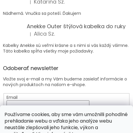
Katarína Sz.
|
Hodnotenie produktu je 5 z 5 hviezdičiek.
Nádherná. Vnučka sa poteší. Ďakujem
Anekke Outer štýlová kabelka do ruky
Alica Sz.
|
Hodnotenie produktu je 5 z 5 hviezdičiek.
Kabelky Anekke sú veľmi krásne a s nimi si vás každý všimne.
Táto kabelka spĺňa všetky moje požiadavky.
Odoberať newsletter
Vložte svoj e-mail a my Vám budeme zasielať informácie o
nových produktoch na našom e-shope.
Email
Vložením e-mailu súhlasíte s
podmienkami ochrany
Používame cookies, aby sme vám umožnilli pohodlné
osobných údajov
prehliadanie webu a vďaka jeho analýze webu
neustále zlepšovali jeho funkcie, výkon a
PRIHLÁSIŤ SA