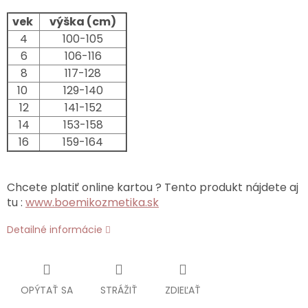
vek
výška (cm)
4
100-105
6
106-116
8
117-128
10
129-140
12
141-152
14
153-158
16
159-164
Chcete platiť online kartou ? Tento produkt nájdete aj
tu :
www.boemikozmetika.sk
Detailné informácie
OPÝTAŤ SA
STRÁŽIŤ
ZDIEĽAŤ