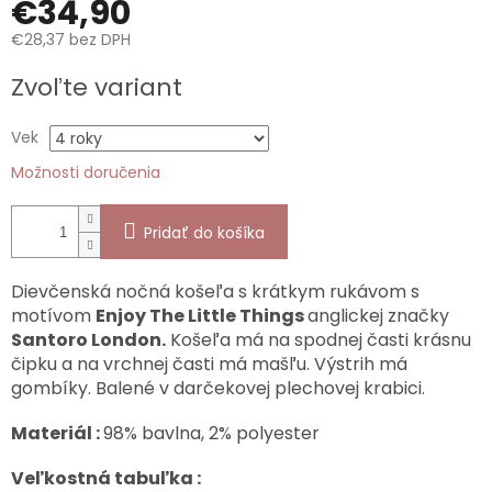
€34,90
€28,37 bez DPH
Jednotková
Zvoľte variant
cena:
Vek
Možnosti doručenia
Pridať do košíka
Dievčenská nočná košeľa s krátkym rukávom s
motívom
Enjoy The Little Things
anglickej značky
Santoro London.
Košeľa má na spodnej časti krásnu
čipku a na vrchnej časti má mašľu. Výstrih má
gombíky. Balené v darčekovej plechovej krabici.
Materiál :
98% bavlna, 2% polyester
Veľkostná tabuľka :