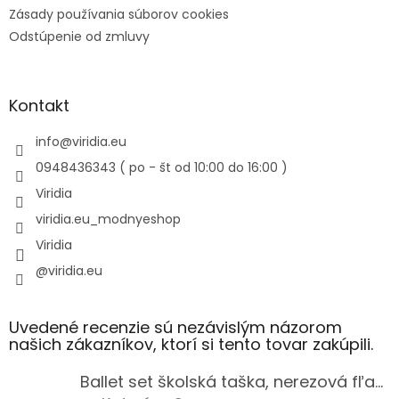
Zásady používania súborov cookies
Odstúpenie od zmluvy
Kontakt
info
@
viridia.eu
0948436343 ( po - št od 10:00 do 16:00 )
Viridia
viridia.eu_modnyeshop
Viridia
@viridia.eu
Uvedené recenzie sú nezávislým názorom
našich zákazníkov, ktorí si tento tovar zakúpili.
Ballet set školská taška, nerezová fľaša a plný peračník s motívom baletky pre dievča