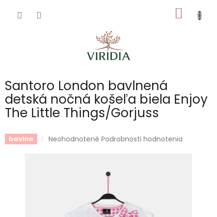
Prejsť
NÁKU
na
obsah
KOŠÍK
Santoro London bavlnená
detská nočná košeľa biela Enjoy
The Little Things/Gorjuss
Priemerné
Neohodnotené
Podrobnosti hodnotenia
bavlna
hodnotenie
produktu
je
0,0
z
5
hviezdičiek.