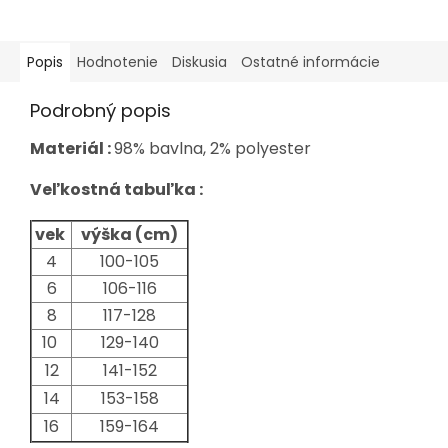
Popis
Hodnotenie
Diskusia
Ostatné informácie
Podrobný popis
Materiál :
98% bavlna, 2% polyester
Veľkostná tabuľka :
vek
výška (cm)
4
100-105
6
106-116
8
117-128
10
129-140
12
141-152
14
153-158
16
159-164