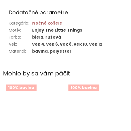
Dodatočné parametre
Kategória
:
Nočné košele
Motív
:
Enjoy The Little Things
Farba
:
biela, ružová
Vek
:
vek 4, vek 6, vek 8, vek 10, vek 12
Materiál
:
bavlna, polyester
Mohlo by sa vám páčiť
100% bavlna
100% bavlna