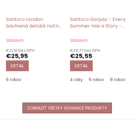
Santoro London
Santoro Gorjuss - Every
bavlnená detská nočná
Summer Has a Story -
košeľa žltá Bee
Dievčenská nočná
Loved/Gorjuss
košeľa z bavlny červená
Skladom
Skladom
€21,10 bez DPH
€20,77 bez DPH
€25,95
€25,55
DETAIL
DETAIL
6 rokov
4 roky
6 rokov
8 rokov
1
ZOBRAZIŤ VŠETKY SÚVISIACE PRODUKTY
Z
á