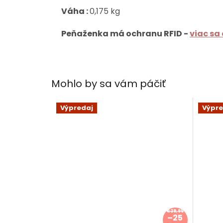
Váha :
0,175 kg
Peňaženka má ochranu RFID -
viac sa
Mohlo by sa vám páčiť
Výpredaj
Výpre
€39,95
–25