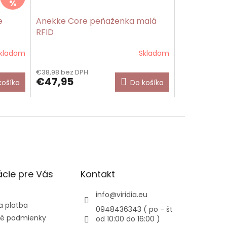
%
e
Anekke Core peňaženka malá
RFID
kladom
Skladom
€38,98 bez DPH
€47,95
košíka
Do košíka
cie pre Vás
Kontakt
info
@
viridia.eu
a platba
0948436343 ( po - št
é podmienky
od 10:00 do 16:00 )