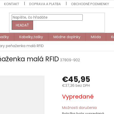
KONTAKT
DOPRAVA A PLATBA
OBCHODNÉ PODMIENKY
HĽADAŤ
načky
Kabelky,tašky
Módne doplnky
Móda
K
ry peňaženka malá RFID
aženka malá RFID
37809-902
€45,95
€37,36 bez DPH
Jednotková
Vypredané
cena:
Možnosti doručenia
Položka bola vypredaná…