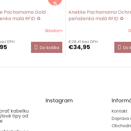
%
e Pachamama Gold
Anekke Pachamama Ochr
enka malá RFID ♻️
peňaženka malá RFID ♻️
Skladom
S
bez DPH
€28,41 bez DPH
95
€34,95
Do košíka
Do 
Instagram
Informá
ybrať kabelku
Kontakt
týlové tipy od
Doprava 
ee
Obchodn