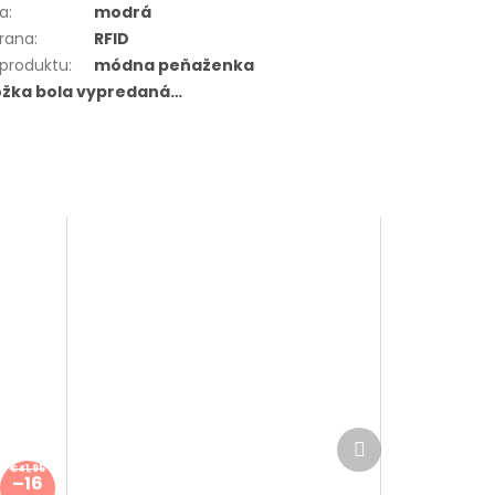
ba
:
modrá
rana
:
RFID
 produktu
:
módna peňaženka
ožka bola vypredaná…
Ďalší
produkt
€41,95
–16