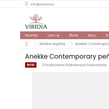
Prejsť
info@viridia.eu
na
obsah
Novinky
Leto ☀️
Škola
Sety
Z
Domov
Módne doplnky
Anekke Contempora
Anekke Contemporary peň
Priemerné
3 hodnotenia
Podrobnosti hodnotenia
RFID
hodnotenie
produktu
je
5,0
z
5
hviezdičiek.