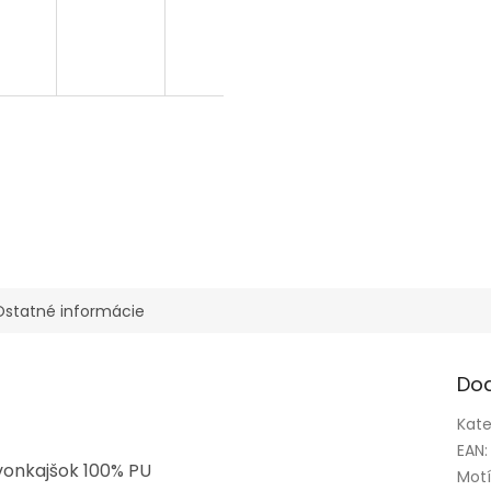
Ostatné informácie
Do
Kate
EAN
:
vonkajšok 100% PU
Mot