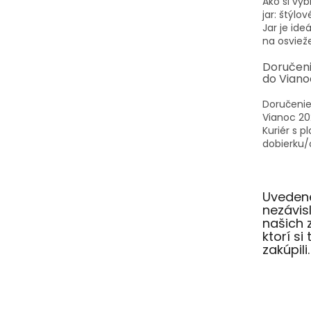
Ako si vyb
jar: štýlo
Jar je id
na osvieže
Doručen
do Viano
Doručenie
Vianoc 20
Kuriér s p
dobierku/o
Uvedené
nezávi
našich 
ktorí si
zakúpili.