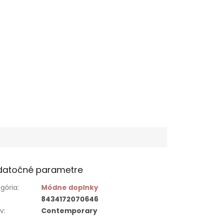
datočné parametre
gória
:
Módne doplnky
8434172070646
ív
:
Contemporary