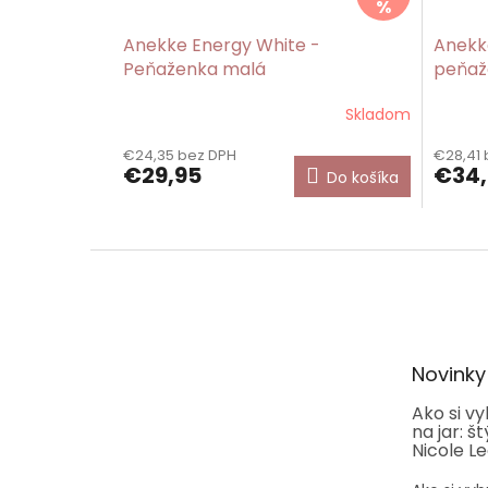
%
Anekke Energy White -
Anekk
Peňaženka malá
peňaž
Skladom
Priemerné
hodnotenie
€24,35 bez DPH
€28,41 
produktu
€29,95
€34,
Do košíka
je
5,0
z
5
Z
hviezdičiek.
á
p
ä
t
Novinky
i
e
Ako si v
na jar: š
Nicole L