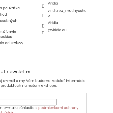
Viridia
á poukážka
viridia.eu_modnyesho
chod
p
 osobných
Viridia
@viridia.eu
oužívania
cookies
ie od zmluvy
ať newsletter
voj e-mail a my Vám budeme zasielať informácie
 produktoch na našom e-shope.
m e-mailu súhlasíte s
podmienkami ochrany
ch údajov