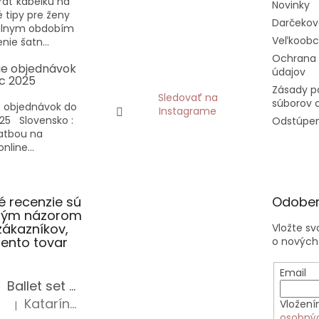
rať kabelku na
Novinky
vé tipy pre ženy
Darčekov
eálnym obdobím
Veľkoob
nie šatn...
Ochrana
ie objednávok
údajov
c 2025
Zásady p
Sledovať na
súborov 
 objednávok do
Instagrame
25 Slovensko :
Odstúpen
latbou na
nline...
 recenzie sú
Odober
slým názorom
zákazníkov,
Vložte s
 tento tovar
o nových
Email
Ballet set školská taška, nerezová fľaša a plný peračník s motívom baletky pre dievča
Katarína Sz.
Vložení
|
Hodnotenie produktu je 5 z 5 hviezdičiek.
osobný