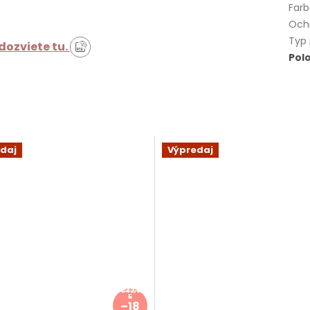
Far
Och
Typ
 dozviete tu.
Pol
daj
Výpredaj
€42,9
5
–18