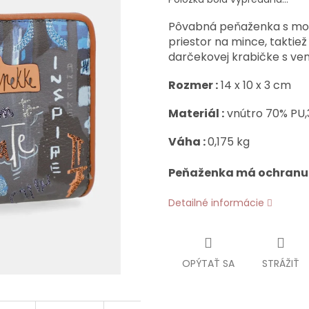
Pôvabná peňaženka s mo
priestor na mince, taktie
darčekovej krabičke s v
Rozmer :
14 x 10 x 3 cm
Materiál :
vnútro 70% PU,
Váha :
0,175 kg
Peňaženka má ochranu 
Detailné informácie
OPÝTAŤ SA
STRÁŽIŤ