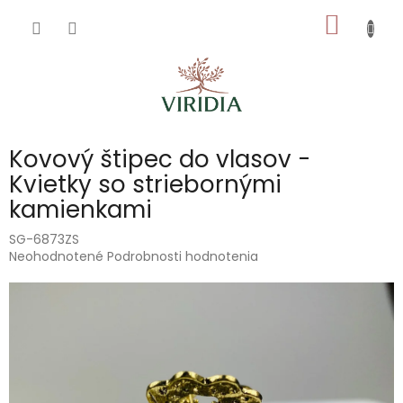
Prejsť
NÁKU
na
obsah
KOŠÍK
Kovový štipec do vlasov -
Kvietky so striebornými
kamienkami
SG-6873ZS
Priemerné
Neohodnotené
Podrobnosti hodnotenia
hodnotenie
produktu
je
0,0
z
5
hviezdičiek.