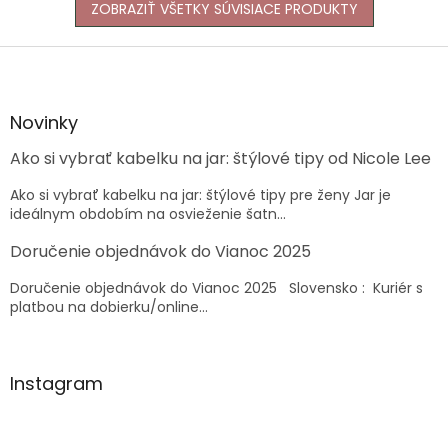
ZOBRAZIŤ VŠETKY SÚVISIACE PRODUKTY
Z
á
p
ä
Novinky
t
Ako si vybrať kabelku na jar: štýlové tipy od Nicole Lee
i
e
Ako si vybrať kabelku na jar: štýlové tipy pre ženy Jar je
ideálnym obdobím na osvieženie šatn...
Doručenie objednávok do Vianoc 2025
Doručenie objednávok do Vianoc 2025 Slovensko : Kuriér s
platbou na dobierku/online...
Instagram