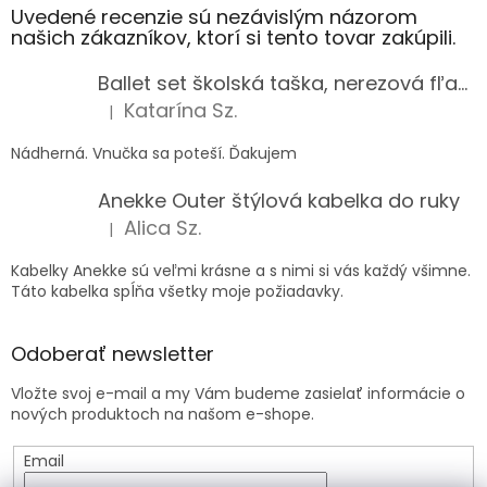
Uvedené recenzie sú nezávislým názorom
našich zákazníkov, ktorí si tento tovar zakúpili.
Ballet set školská taška, nerezová fľaša a plný peračník s motívom baletky pre dievča
Katarína Sz.
|
Hodnotenie produktu je 5 z 5 hviezdičiek.
Nádherná. Vnučka sa poteší. Ďakujem
Anekke Outer štýlová kabelka do ruky
Alica Sz.
|
Hodnotenie produktu je 5 z 5 hviezdičiek.
Kabelky Anekke sú veľmi krásne a s nimi si vás každý všimne.
Táto kabelka spĺňa všetky moje požiadavky.
Odoberať newsletter
Vložte svoj e-mail a my Vám budeme zasielať informácie o
nových produktoch na našom e-shope.
Email