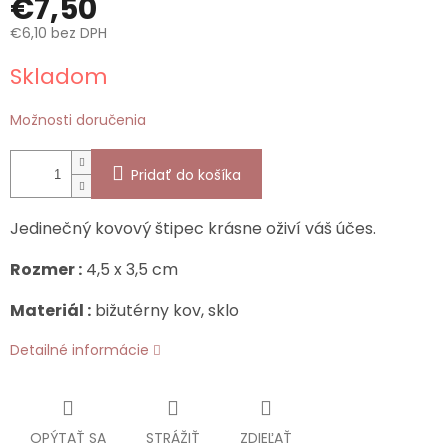
€7,50
€6,10 bez DPH
Jednotková
Skladom
cena:
Možnosti doručenia
Pridať do košíka
Jedinečný kovový štipec krásne oživí váš účes.
Rozmer :
4,5 x 3,5 cm
Materiál :
bižutérny kov, sklo
Detailné informácie
OPÝTAŤ SA
STRÁŽIŤ
ZDIEĽAŤ