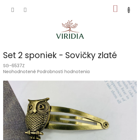
Prejsť
NÁKU
na
obsah
KOŠÍK
Set 2 sponiek - Sovičky zlaté
SG-6537Z
Priemerné
Neohodnotené
Podrobnosti hodnotenia
hodnotenie
produktu
je
0,0
z
5
hviezdičiek.