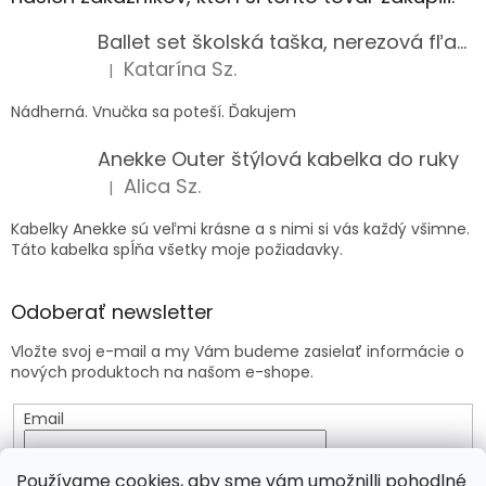
Ballet set školská taška, nerezová fľaša a plný peračník s motívom baletky pre dievča
Katarína Sz.
|
Hodnotenie produktu je 5 z 5 hviezdičiek.
Nádherná. Vnučka sa poteší. Ďakujem
Anekke Outer štýlová kabelka do ruky
Alica Sz.
|
Hodnotenie produktu je 5 z 5 hviezdičiek.
Kabelky Anekke sú veľmi krásne a s nimi si vás každý všimne.
Táto kabelka spĺňa všetky moje požiadavky.
Odoberať newsletter
Vložte svoj e-mail a my Vám budeme zasielať informácie o
nových produktoch na našom e-shope.
Email
Vložením e-mailu súhlasíte s
podmienkami ochrany
Používame cookies, aby sme vám umožnilli pohodlné