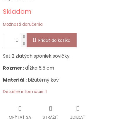
Jednotková
Skladom
cena:
Možnosti doručenia
Pridať do košíka
Set 2 zlatých sponiek sovičky.
Rozmer :
dĺžka 5,5 cm
Materiál :
bižutérny kov
Detailné informácie
OPÝTAŤ SA
STRÁŽIŤ
ZDIEĽAŤ