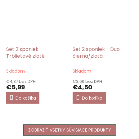
Set 2 sponiek -
Set 2 sponiek - Duo
Trblietavé zlaté
čierna/zlatá
Skladom
Skladom
€4,87 bez DPH
€3,66 bez DPH
€5,99
€4,50
Do košíka
Do košíka
ZOBRAZIŤ VŠETKY SÚVISIACE PRODUKTY