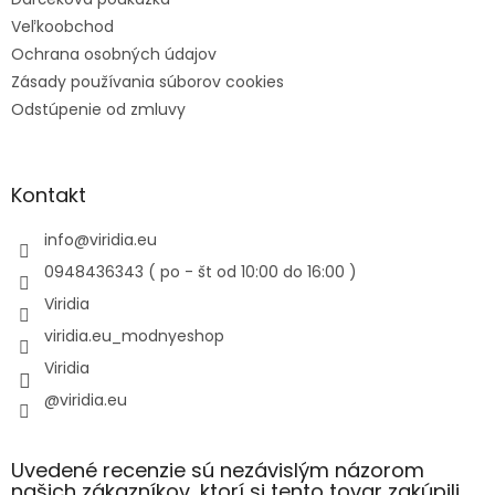
Veľkoobchod
Ochrana osobných údajov
Zásady používania súborov cookies
Odstúpenie od zmluvy
Kontakt
info
@
viridia.eu
0948436343 ( po - št od 10:00 do 16:00 )
Viridia
viridia.eu_modnyeshop
Viridia
@viridia.eu
Uvedené recenzie sú nezávislým názorom
našich zákazníkov, ktorí si tento tovar zakúpili.