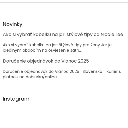
Z
á
p
ä
Novinky
t
Ako si vybrať kabelku na jar: štýlové tipy od Nicole Lee
i
e
Ako si vybrať kabelku na jar: štýlové tipy pre ženy Jar je
ideálnym obdobím na osvieženie šatn...
Doručenie objednávok do Vianoc 2025
Doručenie objednávok do Vianoc 2025 Slovensko : Kuriér s
platbou na dobierku/online...
Instagram