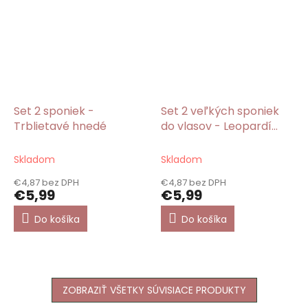
Set 2 sponiek -
Set 2 veľkých sponiek
Trblietavé hnedé
do vlasov - Leopardí
vzor hnedé
Skladom
Skladom
€4,87 bez DPH
€4,87 bez DPH
€5,99
€5,99
Do košíka
Do košíka
ZOBRAZIŤ VŠETKY SÚVISIACE PRODUKTY