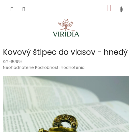
Prejsť
NÁKU
na
obsah
KOŠÍK
Kovový štipec do vlasov - hnedý
SG-1588H
Priemerné
Neohodnotené
Podrobnosti hodnotenia
hodnotenie
produktu
je
0,0
z
5
hviezdičiek.