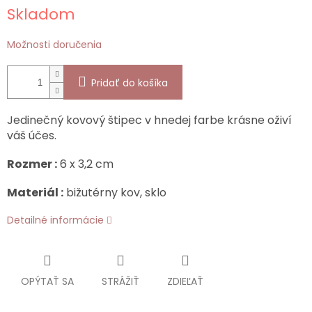
Jednotková
Skladom
cena:
Možnosti doručenia
Pridať do košíka
Jedinečný kovový štipec v hnedej farbe krásne oživí
váš účes.
Rozmer :
6 x 3,2 cm
Materiál :
bižutérny kov, sklo
Detailné informácie
OPÝTAŤ SA
STRÁŽIŤ
ZDIEĽAŤ