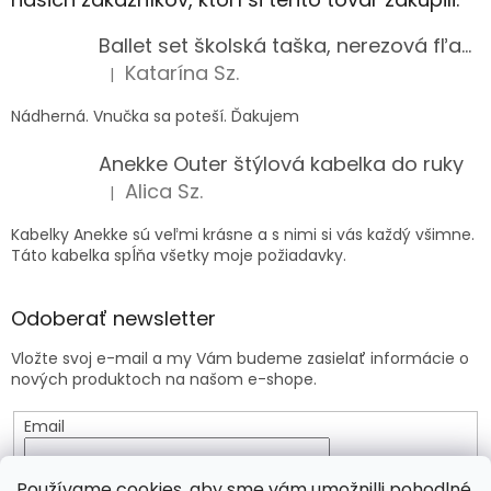
Ballet set školská taška, nerezová fľaša a plný peračník s motívom baletky pre dievča
Katarína Sz.
|
Hodnotenie produktu je 5 z 5 hviezdičiek.
Nádherná. Vnučka sa poteší. Ďakujem
Anekke Outer štýlová kabelka do ruky
Alica Sz.
|
Hodnotenie produktu je 5 z 5 hviezdičiek.
Kabelky Anekke sú veľmi krásne a s nimi si vás každý všimne.
Táto kabelka spĺňa všetky moje požiadavky.
Odoberať newsletter
Vložte svoj e-mail a my Vám budeme zasielať informácie o
nových produktoch na našom e-shope.
Email
Vložením e-mailu súhlasíte s
podmienkami ochrany
Používame cookies, aby sme vám umožnilli pohodlné