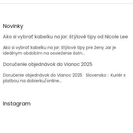
Z
á
p
ä
Novinky
t
Ako si vybrať kabelku na jar: štýlové tipy od Nicole Lee
i
e
Ako si vybrať kabelku na jar: štýlové tipy pre ženy Jar je
ideálnym obdobím na osvieženie šatn...
Doručenie objednávok do Vianoc 2025
Doručenie objednávok do Vianoc 2025 Slovensko : Kuriér s
platbou na dobierku/online...
Instagram