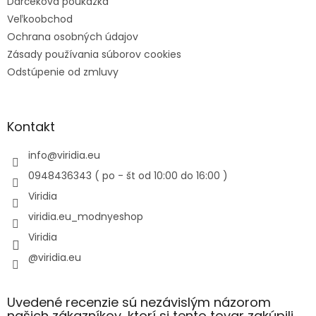
Darčeková poukážka
Veľkoobchod
Ochrana osobných údajov
Zásady používania súborov cookies
Odstúpenie od zmluvy
Kontakt
info
@
viridia.eu
0948436343 ( po - št od 10:00 do 16:00 )
Viridia
viridia.eu_modnyeshop
Viridia
@viridia.eu
Uvedené recenzie sú nezávislým názorom
našich zákazníkov, ktorí si tento tovar zakúpili.