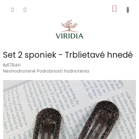
Prejsť
NÁKU
na
obsah
KOŠÍK
Set 2 sponiek - Trblietavé hnedé
IM1784H
Priemerné
Neohodnotené
Podrobnosti hodnotenia
hodnotenie
produktu
je
0,0
z
5
hviezdičiek.