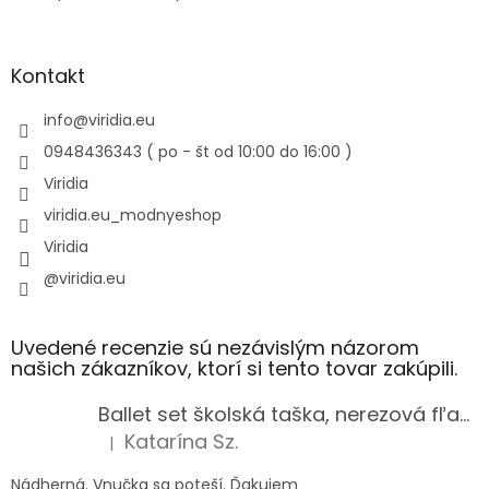
Kontakt
info
@
viridia.eu
0948436343 ( po - št od 10:00 do 16:00 )
Viridia
viridia.eu_modnyeshop
Viridia
@viridia.eu
Uvedené recenzie sú nezávislým názorom
našich zákazníkov, ktorí si tento tovar zakúpili.
Ballet set školská taška, nerezová fľaša a plný peračník s motívom baletky pre dievča
Katarína Sz.
|
Hodnotenie produktu je 5 z 5 hviezdičiek.
Nádherná. Vnučka sa poteší. Ďakujem