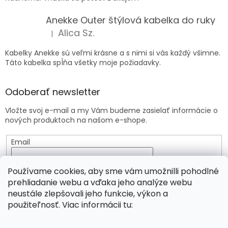
Anekke Outer štýlová kabelka do ruky
Alica Sz.
|
Hodnotenie produktu je 5 z 5 hviezdičiek.
Kabelky Anekke sú veľmi krásne a s nimi si vás každý všimne.
Táto kabelka spĺňa všetky moje požiadavky.
Odoberať newsletter
Vložte svoj e-mail a my Vám budeme zasielať informácie o
nových produktoch na našom e-shope.
Email
Vložením e-mailu súhlasíte s
podmienkami ochrany
Používame cookies, aby sme vám umožnilli pohodlné
osobných údajov
prehliadanie webu a vďaka jeho analýze webu
neustále zlepšovali jeho funkcie, výkon a
PRIHLÁSIŤ SA
použiteľnosť. Viac informácii tu: