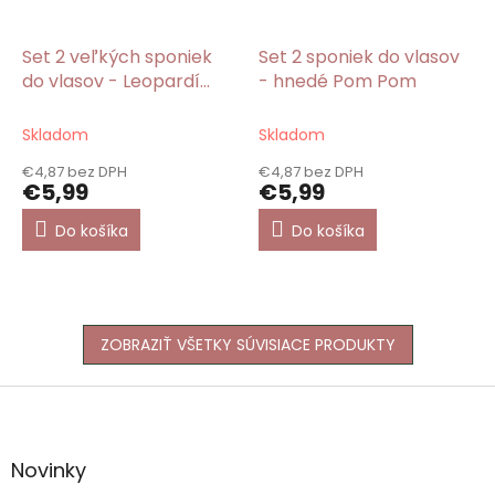
Set 2 veľkých sponiek
Set 2 sponiek do vlasov
do vlasov - Leopardí
- hnedé Pom Pom
vzor hnedé
Skladom
Skladom
€4,87 bez DPH
€4,87 bez DPH
€5,99
€5,99
Do košíka
Do košíka
ZOBRAZIŤ VŠETKY SÚVISIACE PRODUKTY
Z
á
p
ä
Novinky
t