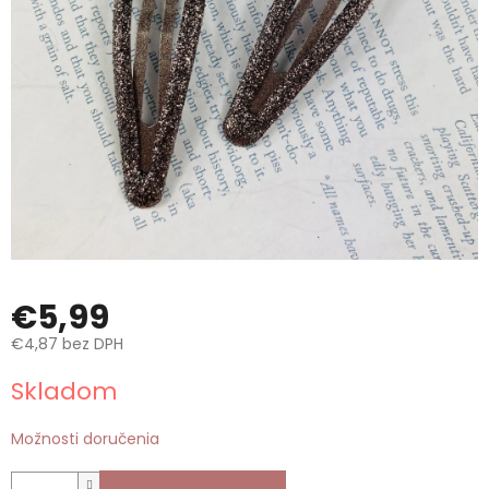
€5,99
€4,87 bez DPH
Jednotková
Skladom
cena:
Možnosti doručenia