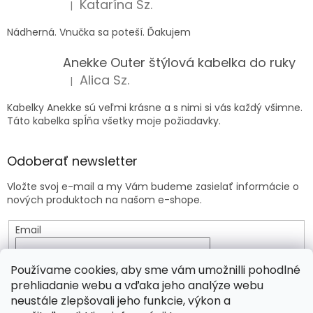
Katarína Sz.
|
Hodnotenie produktu je 5 z 5 hviezdičiek.
Nádherná. Vnučka sa poteší. Ďakujem
Anekke Outer štýlová kabelka do ruky
Alica Sz.
|
Hodnotenie produktu je 5 z 5 hviezdičiek.
Kabelky Anekke sú veľmi krásne a s nimi si vás každý všimne.
Táto kabelka spĺňa všetky moje požiadavky.
Odoberať newsletter
Vložte svoj e-mail a my Vám budeme zasielať informácie o
nových produktoch na našom e-shope.
Email
Vložením e-mailu súhlasíte s
podmienkami ochrany
Používame cookies, aby sme vám umožnilli pohodlné
osobných údajov
prehliadanie webu a vďaka jeho analýze webu
neustále zlepšovali jeho funkcie, výkon a
PRIHLÁSIŤ SA