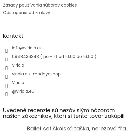
Zásady používania súborov cookies
Odstúpenie od zmluvy
Kontakt
info
@
viridia.eu
0948436343 ( po - št od 10:00 do 16:00 )
Viridia
viridia.eu_modnyeshop
Viridia
@viridia.eu
Uvedené recenzie sú nezávislým názorom
našich zákazníkov, ktorí si tento tovar zakúpili.
Ballet set školská taška, nerezová fľaša a plný peračník s motívom baletky pre dievča