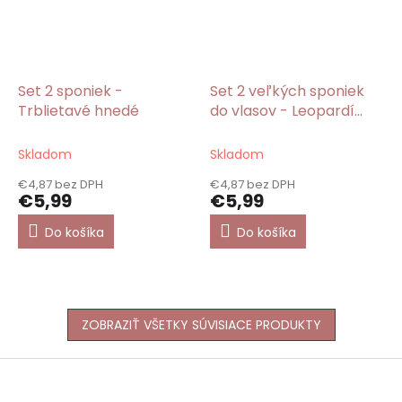
Set 2 sponiek -
Set 2 veľkých sponiek
Trblietavé hnedé
do vlasov - Leopardí
vzor hnedé
Skladom
Skladom
€4,87 bez DPH
€4,87 bez DPH
€5,99
€5,99
Do košíka
Do košíka
ZOBRAZIŤ VŠETKY SÚVISIACE PRODUKTY
Z
á