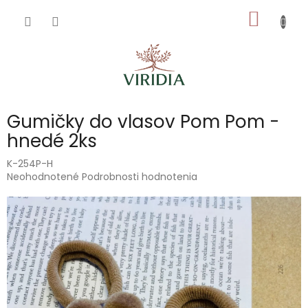
Prejsť
NÁKU
na
obsah
KOŠÍK
Gumičky do vlasov Pom Pom -
hnedé 2ks
K-254P-H
Priemerné
Neohodnotené
Podrobnosti hodnotenia
hodnotenie
produktu
je
0,0
z
5
hviezdičiek.