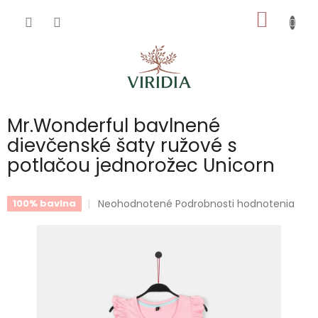
Prejsť
NÁKU
na
obsah
KOŠÍK
Mr.Wonderful bavlnené
dievčenské šaty ružové s
potlačou jednorožec Unicorn
Priemerné
Neohodnotené
Podrobnosti hodnotenia
100% bavlna
hodnotenie
produktu
je
0,0
z
5
hviezdičiek.