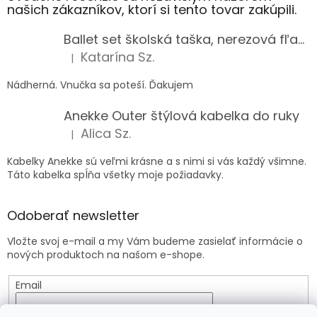
našich zákazníkov, ktorí si tento tovar zakúpili.
Ballet set školská taška, nerezová fľaša a plný peračník s motívom baletky pre dievča
Katarína Sz.
|
Hodnotenie produktu je 5 z 5 hviezdičiek.
Nádherná. Vnučka sa poteší. Ďakujem
Anekke Outer štýlová kabelka do ruky
Alica Sz.
|
Hodnotenie produktu je 5 z 5 hviezdičiek.
Kabelky Anekke sú veľmi krásne a s nimi si vás každý všimne.
Táto kabelka spĺňa všetky moje požiadavky.
Odoberať newsletter
Vložte svoj e-mail a my Vám budeme zasielať informácie o
nových produktoch na našom e-shope.
Email
Vložením e-mailu súhlasíte s
podmienkami ochrany