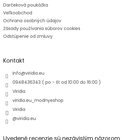
Darčeková poukážka
Veľkoobchod
Ochrana osobných údajov
Zásady používania súborov cookies
Odstúpenie od zmluvy
Kontakt
info
@
viridia.eu
0948436343 ( po - št od 10:00 do 16:00 )
Viridia
viridia.eu_modnyeshop
Viridia
@viridia.eu
Uvedené recenzie sú nezávislým názorom