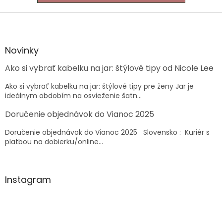
Z
á
p
ä
Novinky
t
Ako si vybrať kabelku na jar: štýlové tipy od Nicole Lee
i
e
Ako si vybrať kabelku na jar: štýlové tipy pre ženy Jar je
ideálnym obdobím na osvieženie šatn...
Doručenie objednávok do Vianoc 2025
Doručenie objednávok do Vianoc 2025 Slovensko : Kuriér s
platbou na dobierku/online...
Instagram