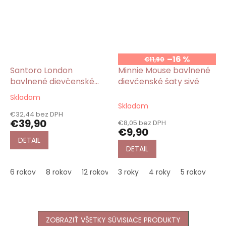
–16 %
€11,90
Santoro London
Minnie Mouse bavlnené
bavlnené dievčenské
dievčenské šaty sivé
šaty modré Little
Skladom
Priemerné
Fishes/Gorjuss
Skladom
hodnotenie
€32,44 bez DPH
produktu
€39,90
€8,05 bez DPH
je
€9,90
5,0
DETAIL
z
DETAIL
5
hviezdičiek.
6 rokov
8 rokov
12 rokov
3 roky
4 roky
5 rokov
6 
ZOBRAZIŤ VŠETKY SÚVISIACE PRODUKTY