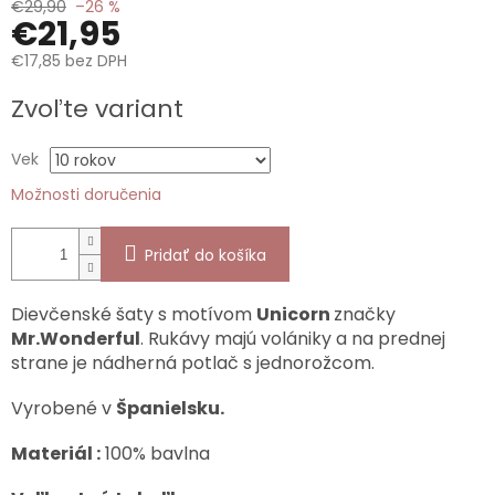
€29,90
–26 %
€21,95
€17,85 bez DPH
Jednotková
Zvoľte variant
cena:
Vek
Možnosti doručenia
Pridať do košíka
Dievčenské šaty s motívom
Unicorn
značky
Mr.Wonderful
. Rukávy majú volániky a na prednej
strane je nádherná potlač s jednorožcom.
Vyrobené v
Španielsku.
Materiál :
100% bavlna