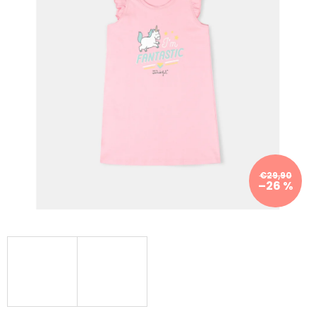
€29,90
–26 %