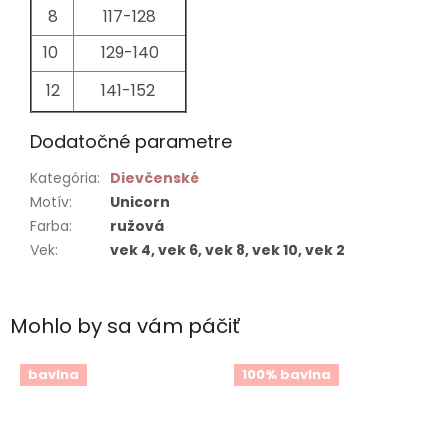
8
117-128
10
129-140
12
141-152
Dodatočné parametre
Kategória
:
Dievčenské
Motív
:
Unicorn
Farba
:
ružová
Vek
:
vek 4, vek 6, vek 8, vek 10, vek 2
Mohlo by sa vám páčiť
bavlna
100% bavlna