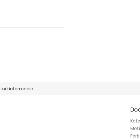
tné informácie
Do
Kate
Mot
Far