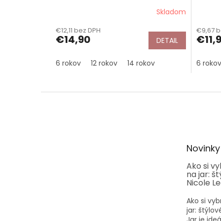
Skladom
€12,11 bez DPH
€9,67 
€14,90
€11,
DETAIL
6 rokov
12 rokov
14 rokov
6 roko
Z
á
p
ä
t
Novinky
i
e
Ako si v
na jar: š
Nicole L
Ako si vyb
jar: štýlo
Jar je id