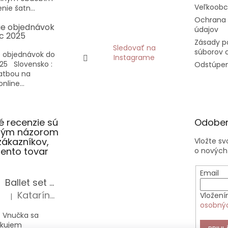
Veľkoob
nie šatn...
Ochrana
ie objednávok
údajov
c 2025
Zásady p
Sledovať na
súborov 
 objednávok do
Instagrame
25 Slovensko :
Odstúpen
latbou na
nline...
 recenzie sú
Odober
slým názorom
zákazníkov,
Vložte s
 tento tovar
o nových
Email
Ballet set školská taška, nerezová fľaša a plný peračník s motívom baletky pre dievča
Katarína Sz.
Vložení
|
Hodnotenie produktu je 5 z 5 hviezdičiek.
osobný
 Vnučka sa
akujem