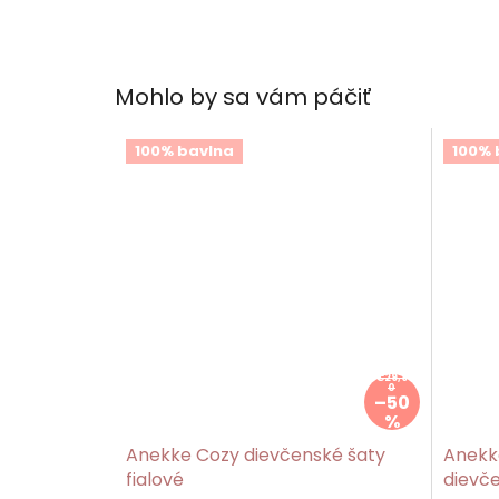
Mohlo by sa vám páčiť
100% bavlna
100% 
€29,9
0
–50
%
Anekke Cozy dievčenské šaty
Anekk
fialové
dievč