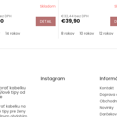
Your Heart/Gorjuss
Skladom
S
bez DPH
€32,44 bez DPH
90
€39,90
DETAIL
D
v
14 rokov
8 rokov
10 rokov
12 rokov
Instagram
Informá
ybrať kabelku
Kontakt
týlové tipy od
Doprava 
ee
Obchodn
rať kabelku na
Novinky
vé tipy pre ženy
Darčekov
eálnym obdobím