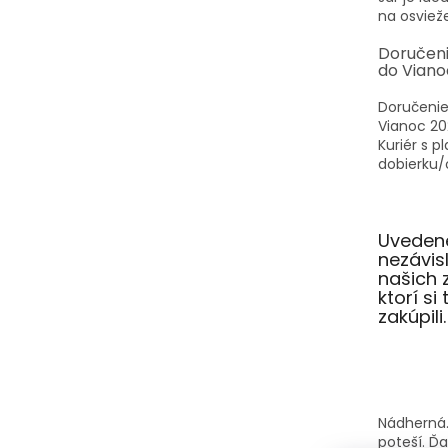
na osvieže
Doručen
do Viano
Doručenie
Vianoc 20
Kuriér s p
dobierku/o
Uvedené
nezávi
našich 
ktorí si
zakúpili.
Nádherná.
poteší. Ď