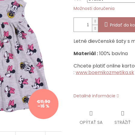
Možnosti doručenia
Pridať do ko
Letné dievčenské šaty s
Materiál :
100% bavlna
Chcete platiť online karto
:
www.boemikozmetika.sk
Detailné informácie
€11,90
–16 %
OPÝTAŤ SA
STRÁŽIŤ