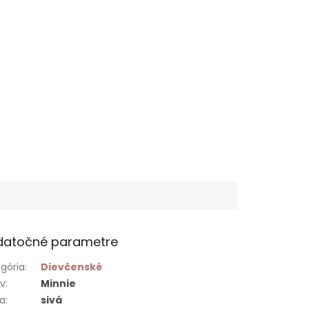
datočné parametre
gória
:
Dievčenské
ív
:
Minnie
ba
:
sivá