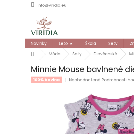
Prejsť
info@viridia.eu
na
obsah
Novinky
Leto ☀️
Škola
Sety
Z
Domov
Móda
Šaty
Dievčenské
Mi
Minnie Mouse bavlnené di
Priemerné
Neohodnotené
Podrobnosti ho
100% bavlna
hodnotenie
produktu
je
0,0
z
5
hviezdičiek.