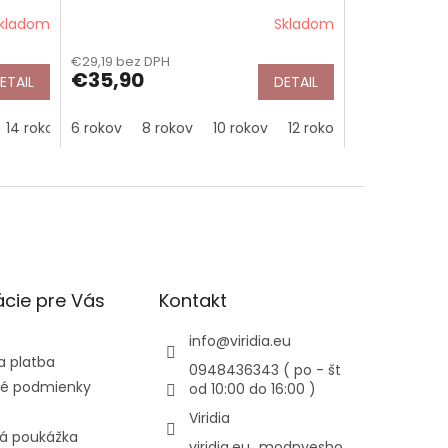
Sea You/Gorjuss
kladom
Skladom
€29,19 bez DPH
€35,90
ETAIL
DETAIL
14 rokov
6 rokov
8 rokov
10 rokov
12 rokov
cie pre Vás
Kontakt
info
@
viridia.eu
a platba
0948436343 ( po - št
é podmienky
od 10:00 do 16:00 )
Viridia
á poukážka
viridia.eu_modnyesho