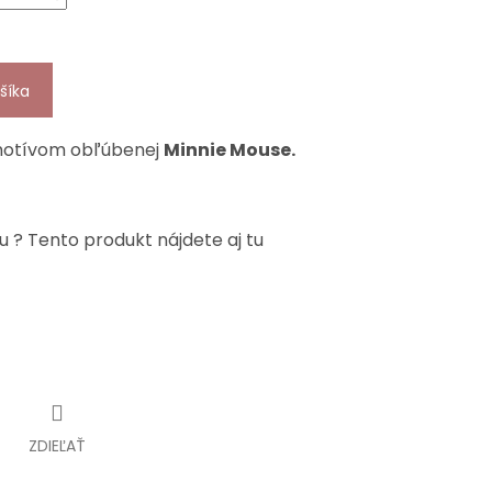
šíka
 motívom obľúbenej
Minnie Mouse.
u ? Tento produkt nájdete aj tu
ZDIEĽAŤ