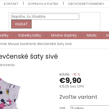
KONTAKT
DOPRAVA A PLATBA
OBCHODNÉ PODMIENKY
HĽADAŤ
načky
Kabelky,tašky
Módne doplnky
Móda
K
nnie Mouse bavlnené dievčenské šaty sivé
evčenské šaty sivé
dnotenia
€11,90
–16 %
€9,90
€8,05 bez DPH
Jednotková
Zvoľte variant
cena:
Vek