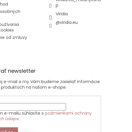
chod
p
 osobných
Viridia
@viridia.eu
oužívania
cookies
ie od zmluvy
ať newsletter
voj e-mail a my Vám budeme zasielať informácie
 produktoch na našom e-shope.
m e-mailu súhlasíte s
podmienkami ochrany
ch údajov