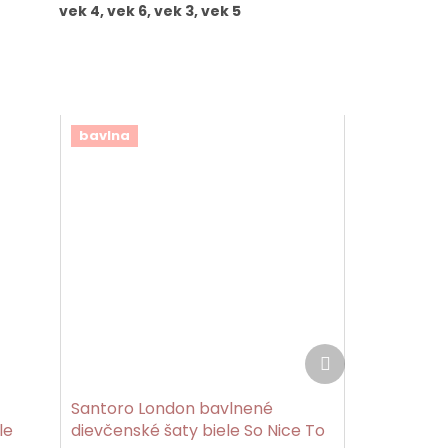
vek 4, vek 6, vek 3, vek 5
bavlna
Ďalší
produkt
Santoro London bavlnené
le
dievčenské šaty biele So Nice To