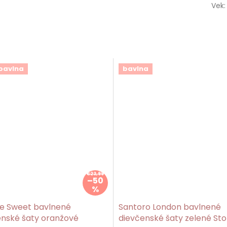
Vek
:
bavlna
bavlna
€23,99
–50
%
e Sweet bavlnené
Santoro London bavlnené
enské šaty oranžové
dievčenské šaty zelené Sto