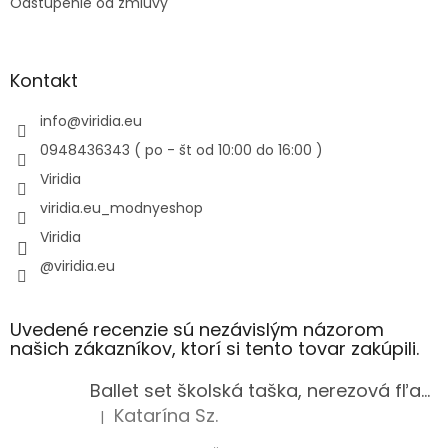
Odstúpenie od zmluvy
Kontakt
info
@
viridia.eu
0948436343 ( po - št od 10:00 do 16:00 )
Viridia
viridia.eu_modnyeshop
Viridia
@viridia.eu
Uvedené recenzie sú nezávislým názorom
našich zákazníkov, ktorí si tento tovar zakúpili.
Ballet set školská taška, nerezová fľaša a plný peračník s motívom baletky pre dievča
Katarína Sz.
|
Hodnotenie produktu je 5 z 5 hviezdičiek.