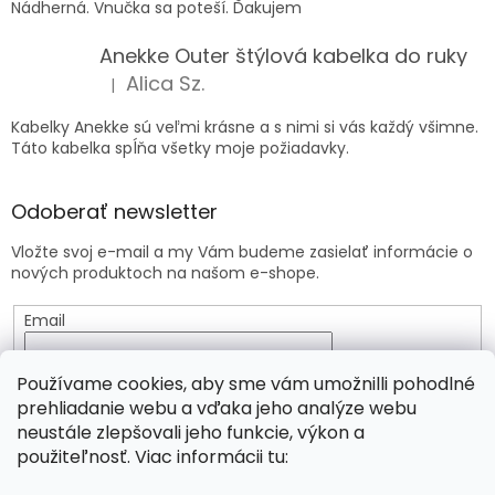
Nádherná. Vnučka sa poteší. Ďakujem
Anekke Outer štýlová kabelka do ruky
Alica Sz.
|
Hodnotenie produktu je 5 z 5 hviezdičiek.
Kabelky Anekke sú veľmi krásne a s nimi si vás každý všimne.
Táto kabelka spĺňa všetky moje požiadavky.
Odoberať newsletter
Vložte svoj e-mail a my Vám budeme zasielať informácie o
nových produktoch na našom e-shope.
Email
Vložením e-mailu súhlasíte s
podmienkami ochrany
Používame cookies, aby sme vám umožnilli pohodlné
osobných údajov
prehliadanie webu a vďaka jeho analýze webu
neustále zlepšovali jeho funkcie, výkon a
PRIHLÁSIŤ SA
použiteľnosť. Viac informácii tu: