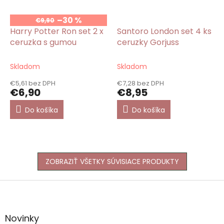
–30 %
€9,90
Harry Potter Ron set 2 x
Santoro London set 4 ks
ceruzka s gumou
ceruzky Gorjuss
Skladom
Skladom
€5,61 bez DPH
€7,28 bez DPH
€6,90
€8,95
Do košíka
Do košíka
ZOBRAZIŤ VŠETKY SÚVISIACE PRODUKTY
Z
á
p
ä
Novinky