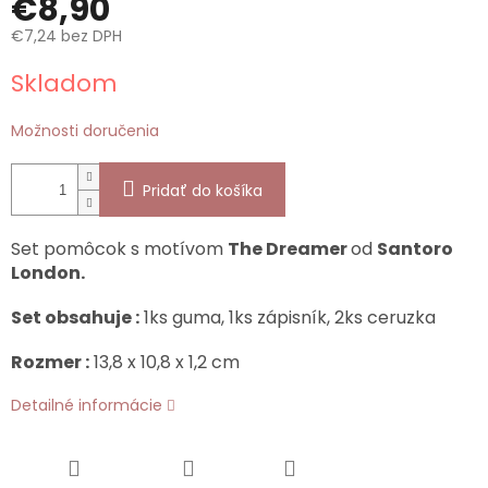
€8,90
€7,24 bez DPH
Jednotková
Skladom
cena:
Možnosti doručenia
Pridať do košíka
Set pomôcok s motívom
The Dreamer
od
Santoro
London.
Set obsahuje :
1ks guma, 1ks zápisník, 2ks ceruzka
Rozmer :
13,8 x 10,8 x 1,2 cm
Detailné informácie