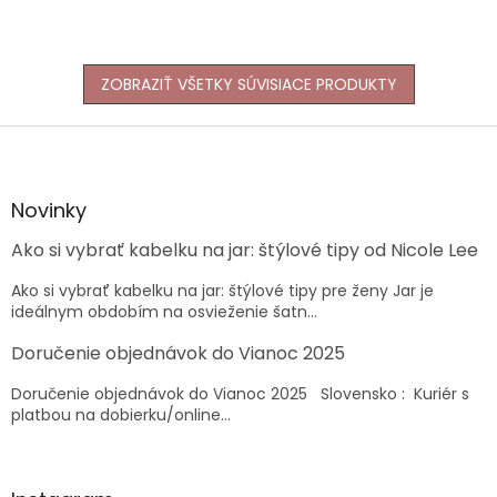
ZOBRAZIŤ VŠETKY SÚVISIACE PRODUKTY
Z
á
p
ä
Novinky
t
Ako si vybrať kabelku na jar: štýlové tipy od Nicole Lee
i
e
Ako si vybrať kabelku na jar: štýlové tipy pre ženy Jar je
ideálnym obdobím na osvieženie šatn...
Doručenie objednávok do Vianoc 2025
Doručenie objednávok do Vianoc 2025 Slovensko : Kuriér s
platbou na dobierku/online...