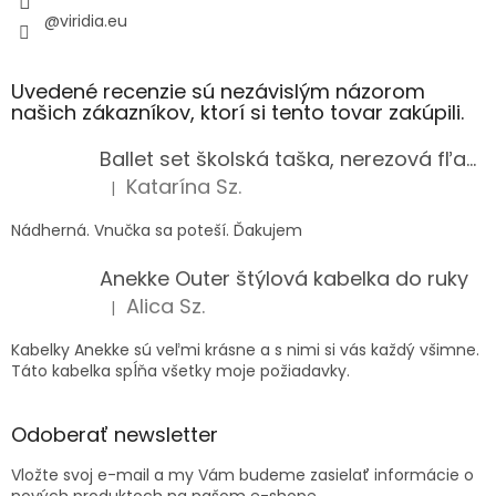
@viridia.eu
Uvedené recenzie sú nezávislým názorom
našich zákazníkov, ktorí si tento tovar zakúpili.
Ballet set školská taška, nerezová fľaša a plný peračník s motívom baletky pre dievča
Katarína Sz.
|
Hodnotenie produktu je 5 z 5 hviezdičiek.
Nádherná. Vnučka sa poteší. Ďakujem
Anekke Outer štýlová kabelka do ruky
Alica Sz.
|
Hodnotenie produktu je 5 z 5 hviezdičiek.
Kabelky Anekke sú veľmi krásne a s nimi si vás každý všimne.
Táto kabelka spĺňa všetky moje požiadavky.
Odoberať newsletter
Vložte svoj e-mail a my Vám budeme zasielať informácie o
nových produktoch na našom e-shope.