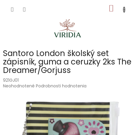
Prejsť
NÁKU
na
obsah
KOŠÍK
Santoro London školský set
zápisník, guma a ceruzky 2ks The
Dreamer/Gorjuss
921GJ01
Priemerné
Neohodnotené
Podrobnosti hodnotenia
hodnotenie
produktu
je
0,0
z
5
hviezdičiek.