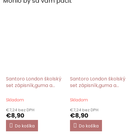
Mohlo by sa vám páčiť
Santoro London školský
Santoro London školský
set zápisník,guma a
set zápisník,guma a
ceruzky 2ks You Brought
ceruzky Catch a Falling
Me Love/Gorjuss
Star/Gorjuss
Skladom
Skladom
€7,24 bez DPH
€7,24 bez DPH
€8,90
€8,90
Do košíka
Do košíka