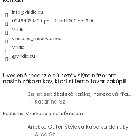
info
@
viridia.eu
0948436343 ( po - št od 10:00 do 16:00 )
Viridia
viridia.eu_modnyeshop
Viridia
@viridia.eu
Uvedené recenzie sú nezávislým názorom
našich zákazníkov, ktorí si tento tovar zakúpili.
Ballet set školská taška, nerezová fľaša a plný peračník s motívom baletky pre dievča
Katarína Sz.
|
Hodnotenie produktu je 5 z 5 hviezdičiek.
Nádherná. Vnučka sa poteší. Ďakujem
Anekke Outer štýlová kabelka do ruky
Alica Sz.
|