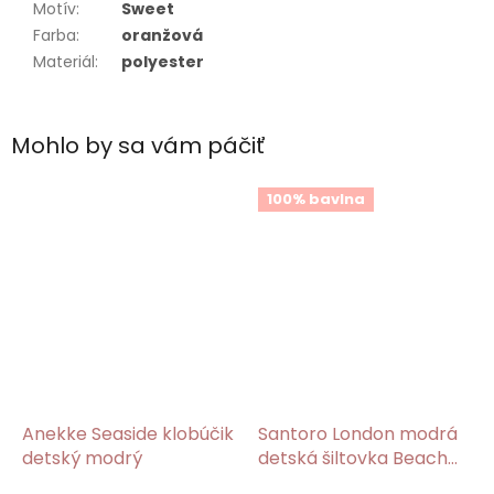
Motív
:
Sweet
Farba
:
oranžová
Materiál
:
polyester
Mohlo by sa vám páčiť
100% bavlna
Anekke Seaside klobúčik
Santoro London modrá
detský modrý
detská šiltovka Beach
Belle/Gorjuss