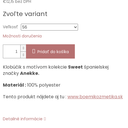
€12,15 bez DPH
Jednotková
Zvoľte variant
cena:
Veľkosť
Možnosti doručenia
Pridať do košíka
Klobúčik s motívom kolekcie
Sweet
španielskej
značky
Anekke.
Materiál :
100% polyester
Tento produkt nájdete aj tu :
www.boemikozmetika.sk
Detailné informácie