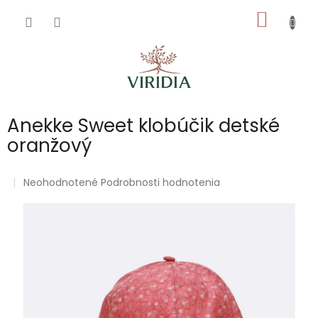
Prejsť
NÁKU
na
obsah
KOŠÍK
Anekke Sweet klobúčik detské
oranžový
Priemerné
Neohodnotené
Podrobnosti hodnotenia
hodnotenie
produktu
je
0,0
z
5
hviezdičiek.