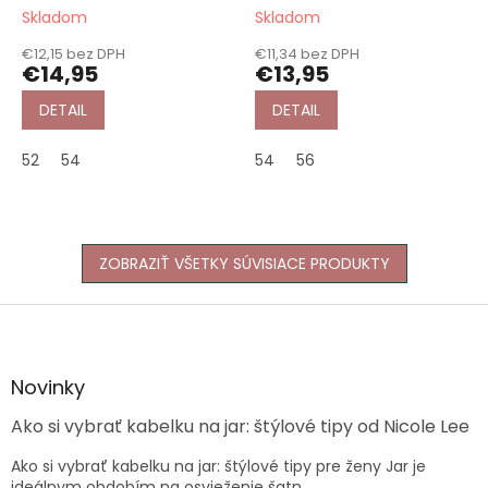
Skladom
Skladom
€12,15 bez DPH
€11,34 bez DPH
€14,95
€13,95
DETAIL
DETAIL
52
54
54
56
ZOBRAZIŤ VŠETKY SÚVISIACE PRODUKTY
Z
á
p
ä
Novinky
t
Ako si vybrať kabelku na jar: štýlové tipy od Nicole Lee
i
e
Ako si vybrať kabelku na jar: štýlové tipy pre ženy Jar je
ideálnym obdobím na osvieženie šatn...