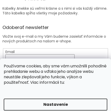
Hodnotenie produktu je 5 z 5 hviezdičiek.
Kabelky Anekke sú veľmi krásne a s nimi si vás každý všimne.
Táto kabelka spĺňa všetky moje požiadavky.
Odoberať newsletter
Vložte svoj e-mail a my Vám budeme zasielať informácie o
nových produktoch na našom e-shope.
Email
Vložením e-mailu súhlasíte s
podmienkami ochrany
Používame cookies, aby sme vám umožnilli pohodlné
osobných údajov
prehliadanie webu a vďaka jeho analýze webu
neustále zlepšovali jeho funkcie, výkon a
PRIHLÁSIŤ SA
použiteľnosť. Viac informácii tu:
Vytvoril Shoptet
Nastavenie