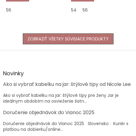
56
54
56
ZOBRAZIŤ VŠETKY SÚVISIACE PRODUKTY
Z
á
p
ä
Novinky
t
Ako si vybrať kabelku na jar: štýlové tipy od Nicole Lee
i
e
Ako si vybrať kabelku na jar: štýlové tipy pre ženy Jar je
ideálnym obdobím na osvieženie šatn...
Doručenie objednávok do Vianoc 2025
Doručenie objednávok do Vianoc 2025 Slovensko : Kuriér s
platbou na dobierku/online...