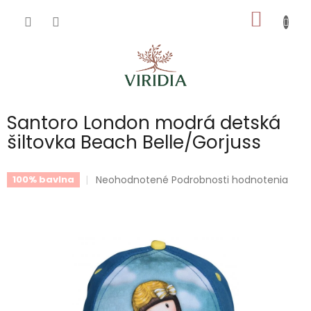
Prejsť
NÁKU
na
obsah
KOŠÍK
Santoro London modrá detská
šiltovka Beach Belle/Gorjuss
Priemerné
Neohodnotené
Podrobnosti hodnotenia
100% bavlna
hodnotenie
produktu
je
0,0
z
5
hviezdičiek.