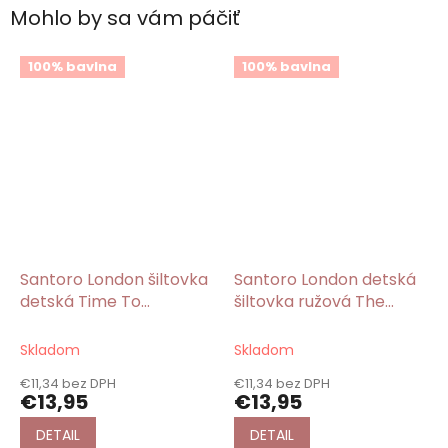
Mohlo by sa vám páčiť
100% bavlna
100% bavlna
Santoro London šiltovka
Santoro London detská
detská Time To
šiltovka ružová The
Fly/Gorjuss
Secret/Gorjuss
Skladom
Skladom
€11,34 bez DPH
€11,34 bez DPH
€13,95
€13,95
DETAIL
DETAIL