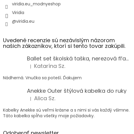
viridia.eu_modnyeshop
Viridia
@viridia.eu
Uvedené recenzie sú nezávislým názorom
našich zákazníkov, ktorí si tento tovar zakúpili.
Ballet set školská taška, nerezová fľaša a plný peračník s motívom baletky pre dievča
Katarína Sz.
|
Hodnotenie produktu je 5 z 5 hviezdičiek.
Nádherná. Vnučka sa poteší. Ďakujem
Anekke Outer štýlová kabelka do ruky
Alica Sz.
|
Hodnotenie produktu je 5 z 5 hviezdičiek.
Kabelky Anekke sú veľmi krásne a s nimi si vás každý všimne.
Táto kabelka spĺňa všetky moje požiadavky.
Odoberať newsletter