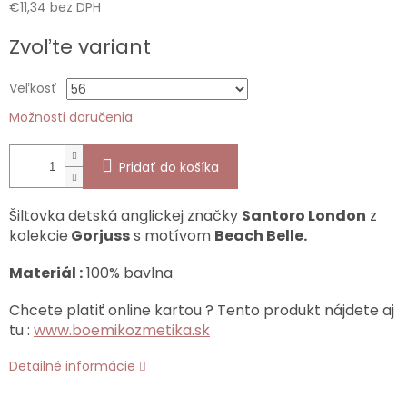
€11,34 bez DPH
Jednotková
Zvoľte variant
cena:
Veľkosť
Možnosti doručenia
Pridať do košíka
Šiltovka detská anglickej značky
Santoro London
z
kolekcie
Gorjuss
s motívom
Beach Belle.
Materiál :
100% bavlna
Chcete platiť online kartou ? Tento produkt nájdete aj
tu :
www.boemikozmetika.sk
Detailné informácie