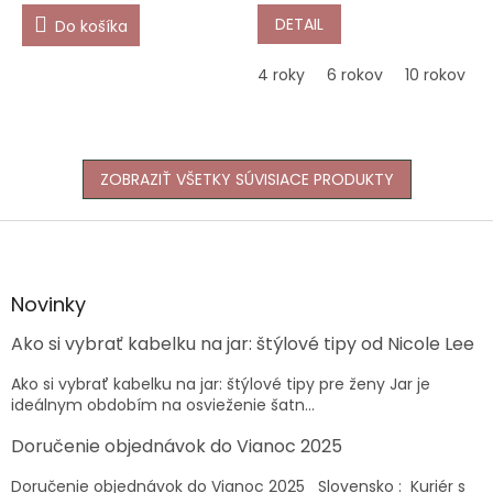
DETAIL
Do košíka
4 roky
6 rokov
10 rokov
ZOBRAZIŤ VŠETKY SÚVISIACE PRODUKTY
Z
á
p
ä
Novinky
t
Ako si vybrať kabelku na jar: štýlové tipy od Nicole Lee
i
e
Ako si vybrať kabelku na jar: štýlové tipy pre ženy Jar je
ideálnym obdobím na osvieženie šatn...
Doručenie objednávok do Vianoc 2025
Doručenie objednávok do Vianoc 2025 Slovensko : Kuriér s