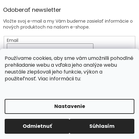
Odoberať newsletter
Vložte svoj e-mail a my Vám budeme zasielať informácie o
nových produktoch na našom e-shope.
Email
Vložením e-mailu súhlasíte s
podmienkami ochrany
Používame cookies, aby sme vám umožnilli pohodlné
osobných údajov
prehliadanie webu a vďaka jeho analýze webu
neustále zlepšovali jeho funkcie, výkon a
PRIHLÁSIŤ SA
použiteľnosť. Viac informácii tu:
Vytvoril Shoptet
Nastavenie
Copyright 2026
Viridia.eu
. Všetky práva vyhradené.
Objednávky prijaté od 3.8. do 6.8.2026 budú odoslané v
Odmietnuť
Súhlasím
Upraviť nastavenie cookies
piatok 7.8.2026.