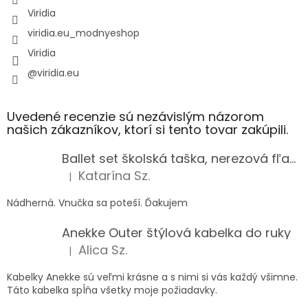
Viridia
viridia.eu_modnyeshop
Viridia
@viridia.eu
Uvedené recenzie sú nezávislým názorom
našich zákazníkov, ktorí si tento tovar zakúpili.
Ballet set školská taška, nerezová fľaša a plný peračník s motívom baletky pre dievča
Katarína Sz.
|
Hodnotenie produktu je 5 z 5 hviezdičiek.
Nádherná. Vnučka sa poteší. Ďakujem
Anekke Outer štýlová kabelka do ruky
Alica Sz.
|
Hodnotenie produktu je 5 z 5 hviezdičiek.
Kabelky Anekke sú veľmi krásne a s nimi si vás každý všimne.
Táto kabelka spĺňa všetky moje požiadavky.