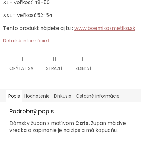
XL - veľkosť 48-50
XXL - veľkosť 52-54
Tento produkt nájdete aj tu :
www.boemikozmetika.sk
Detailné informácie
OPÝTAŤ SA
STRÁŽIŤ
ZDIEĽAŤ
Popis
Hodnotenie
Diskusia
Ostatné informácie
Podrobný popis
Dámsky župan s motívom
Cats.
Župan má dve
vrecká a zapínanie je na zips a má kapucňu.