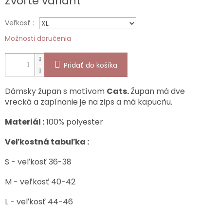
Zvoľte variant
cena:
Veľkosť :
Možnosti doručenia
Pridať do košíka
Dámsky župan s motívom
Cats.
Župan má dve
vrecká a zapínanie je na zips a má kapucňu.
Materiál :
100% polyester
Veľkostná tabuľka :
S - veľkosť 36-38
M - veľkosť 40-42
L - veľkosť 44-46