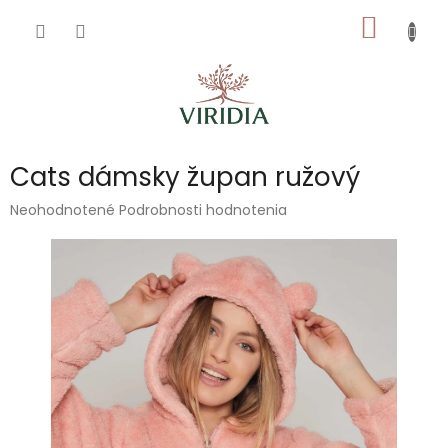
Prejsť
NÁKU
na
obsah
KOŠÍK
Cats dámsky župan ružový
Priemerné
Neohodnotené
Podrobnosti hodnotenia
hodnotenie
produktu
je
0,0
z
5
hviezdičiek.