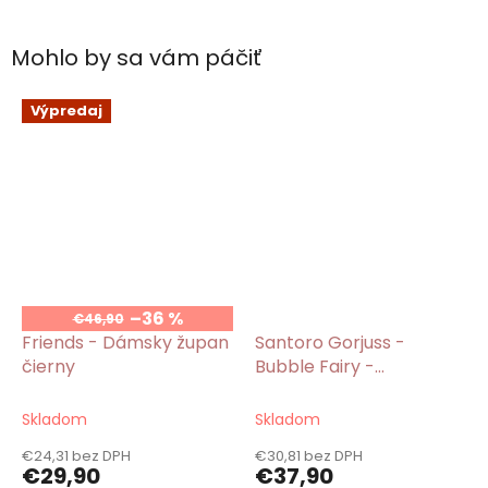
Mohlo by sa vám páčiť
Výpredaj
–36 %
€46,90
Friends - Dámsky župan
Santoro Gorjuss -
čierny
Bubble Fairy -
Dievčenský župan s
kapucňou modrý
Skladom
Skladom
€24,31 bez DPH
€30,81 bez DPH
€29,90
€37,90