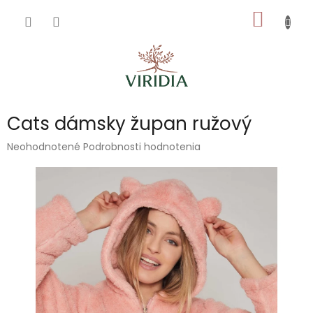
Prejsť
NÁKU
na
obsah
KOŠÍK
Cats dámsky župan ružový
Priemerné
Neohodnotené
Podrobnosti hodnotenia
hodnotenie
produktu
je
0,0
z
5
hviezdičiek.