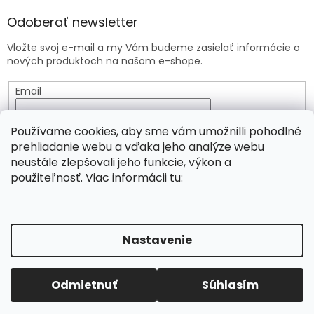
Odoberať newsletter
Vložte svoj e-mail a my Vám budeme zasielať informácie o
nových produktoch na našom e-shope.
Email
Vložením e-mailu súhlasíte s
podmienkami ochrany
Používame cookies, aby sme vám umožnilli pohodlné
osobných údajov
prehliadanie webu a vďaka jeho analýze webu
neustále zlepšovali jeho funkcie, výkon a
PRIHLÁSIŤ SA
použiteľnosť. Viac informácii tu:
Vytvoril Shoptet
Nastavenie
Copyright 2026
Viridia.eu
. Všetky práva vyhradené.
Odmietnuť
Súhlasím
Upraviť nastavenie cookies