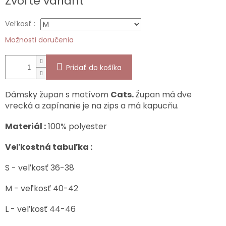
Zvoľte variant
cena:
Veľkosť :
Možnosti doručenia
Pridať do košíka
Dámsky župan s motívom
Cats.
Župan má dve
vrecká a zapínanie je na zips a má kapucňu.
Materiál :
100% polyester
Veľkostná tabuľka :
S - veľkosť 36-38
M - veľkosť 40-42
L - veľkosť 44-46