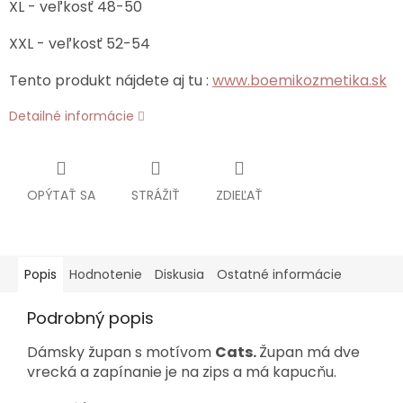
XL - veľkosť 48-50
XXL - veľkosť 52-54
Tento produkt nájdete aj tu :
www.boemikozmetika.sk
Detailné informácie
OPÝTAŤ SA
STRÁŽIŤ
ZDIEĽAŤ
Popis
Hodnotenie
Diskusia
Ostatné informácie
Podrobný popis
Dámsky župan s motívom
Cats.
Župan má dve
vrecká a zapínanie je na zips a má kapucňu.