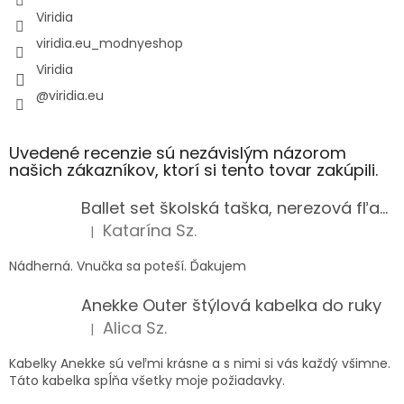
Viridia
viridia.eu_modnyeshop
Viridia
@viridia.eu
Uvedené recenzie sú nezávislým názorom
našich zákazníkov, ktorí si tento tovar zakúpili.
Ballet set školská taška, nerezová fľaša a plný peračník s motívom baletky pre dievča
Katarína Sz.
|
Hodnotenie produktu je 5 z 5 hviezdičiek.
Nádherná. Vnučka sa poteší. Ďakujem
Anekke Outer štýlová kabelka do ruky
Alica Sz.
|
Hodnotenie produktu je 5 z 5 hviezdičiek.
Kabelky Anekke sú veľmi krásne a s nimi si vás každý všimne.
Táto kabelka spĺňa všetky moje požiadavky.