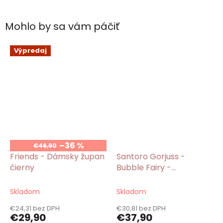
Mohlo by sa vám páčiť
Výpredaj
–36 %
€46,90
Friends - Dámsky župan
Santoro Gorjuss -
čierny
Bubble Fairy -
Dievčenský župan s
kapucňou modrý
Skladom
Skladom
€24,31 bez DPH
€30,81 bez DPH
€29,90
€37,90