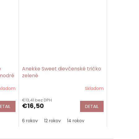
é
Anekke Sweet dievčenské tričko
 modré
zelené
kladom
Skladom
€13,41 bez DPH
€16,50
ETAIL
DETAIL
6 rokov
12 rokov
14 rokov