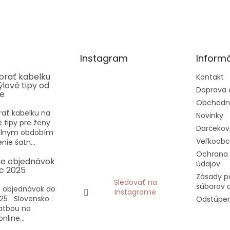
Instagram
Informá
ybrať kabelku
Kontakt
týlové tipy od
Doprava 
ee
Obchodn
rať kabelku na
Novinky
vé tipy pre ženy
Darčekov
eálnym obdobím
Veľkoob
nie šatn...
Ochrana
ie objednávok
údajov
c 2025
Zásady p
Sledovať na
súborov 
 objednávok do
Instagrame
25 Slovensko :
Odstúpen
latbou na
nline...