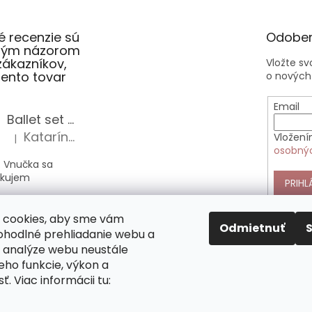
 recenzie sú
Odober
slým názorom
zákazníkov,
Vložte s
 tento tovar
o nových
Email
Ballet set školská taška, nerezová fľaša a plný peračník s motívom baletky pre dievča
Katarína Sz.
Vložení
|
Hodnotenie produktu je 5 z 5 hviezdičiek.
osobný
 Vnučka sa
akujem
PRIHL
Anekke Outer štýlová kabelka do ruky
 cookies, aby sme vám
Alica Sz.
|
Odmietnuť
Hodnotenie produktu je 5 z 5 hviezdičiek.
pohodlné prehliadanie webu a
 analýze webu neustále
nekke sú veľmi
jeho funkcie, výkon a
 nimi si vás
ť. Viac informácii tu:
mne. Táto
pĺňa všetky moje
y.