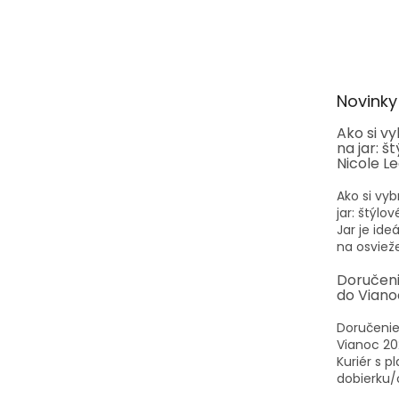
Z
á
p
ä
t
Novinky
i
e
Ako si v
na jar: š
Nicole L
Ako si vyb
jar: štýlo
Jar je id
na osvieže
Doručen
do Viano
Doručenie
Vianoc 20
Kuriér s p
dobierku/o