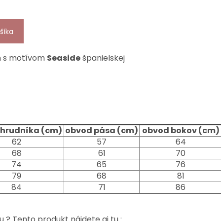
šíka
m s motívom
Seaside
španielskej
hrudníka (cm)
obvod pása (cm)
obvod bokov (cm)
62
57
64
68
61
70
74
65
76
79
68
81
84
71
86
u ? Tento produkt nájdete aj tu :