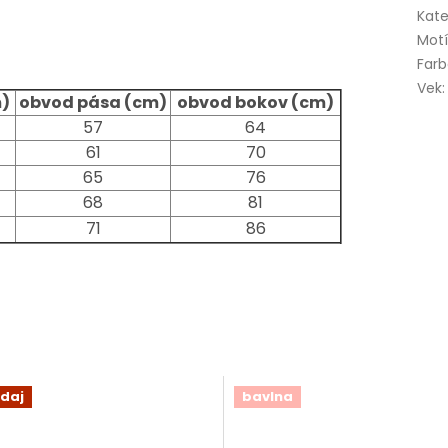
Kate
Mot
Far
Vek
:
)
obvod pása (cm)
obvod bokov (cm)
57
64
61
70
65
76
68
81
71
86
daj
bavlna