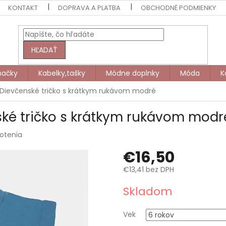
KONTAKT
DOPRAVA A PLATBA
OBCHODNÉ PODMIENKY
HĽADAŤ
načky
Kabelky,tašky
Módne doplnky
Móda
K
 Dievčenské tričko s krátkym rukávom modré
ské tričko s krátkym rukávom modr
otenia
€16,50
€13,41 bez DPH
Jednotková
Skladom
cena:
Vek