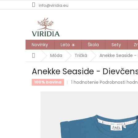
Prejsť
info@viridia.eu
na
obsah
Novinky
Leto ☀️
Škola
Sety
Z
Domov
Móda
Tričká
Anekke Seaside -
Anekke Seaside - Dievčen
Priemerné
1 hodnotenie
Podrobnosti hodn
100% bavlna
hodnotenie
produktu
je
5,0
z
5
hviezdičiek.