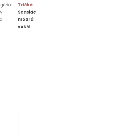
gória
:
Tričká
ív
:
Seaside
ba
:
modrá
vek 6