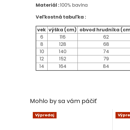
Materiál :
100% bavlna
Veľkostná tabuľka :
vek
výška (cm)
obvod hrudníka (cm
6
116
62
8
128
68
10
140
74
12
152
79
14
164
84
Mohlo by sa vám páčiť
Výpredaj
Výpre