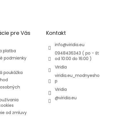
cie pre Vás
Kontakt
info
@
viridia.eu
a platba
0948436343 ( po - št
é podmienky
od 10:00 do 16:00 )
Viridia
á poukážka
viridia.eu_modnyesho
chod
p
 osobných
Viridia
@viridia.eu
oužívania
cookies
ie od zmluvy