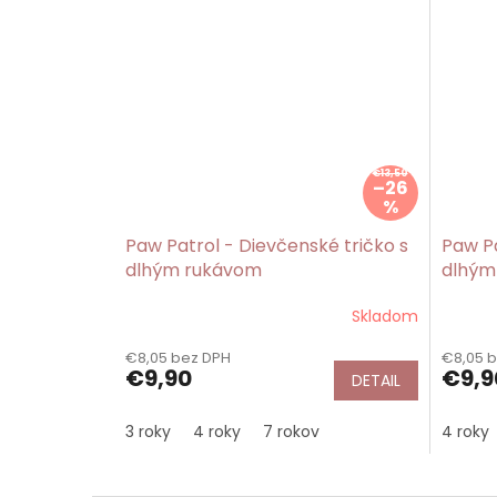
€13,50
–26
%
Paw Patrol - Dievčenské tričko s
Paw Pa
dlhým rukávom
dlhým
Skladom
€8,05 bez DPH
€8,05 
€9,90
€9,9
DETAIL
3 roky
4 roky
7 rokov
4 roky