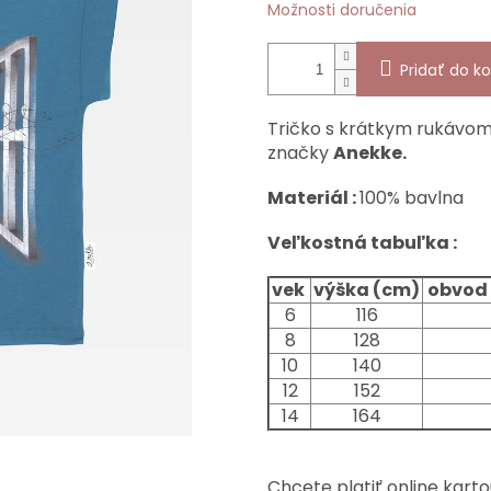
Možnosti doručenia
Pridať do ko
Tričko s krátkym rukávo
značky
Anekke.
Materiál :
100% bavlna
Veľkostná tabuľka :
vek
výška (cm)
obvod 
6
116
8
128
10
140
12
152
14
164
Chcete platiť online karto