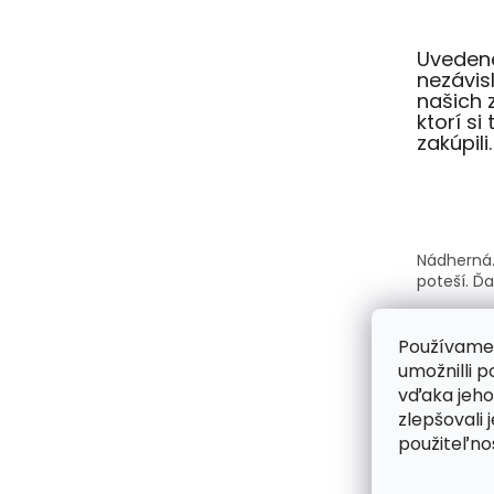
Uvedené
nezávi
našich 
ktorí si
zakúpili.
Nádherná.
poteší. Ď
Používame
umožnilli 
vďaka jeho
Kabelky A
zlepšovali 
krásne a s
použiteľnos
každý vši
kabelka s
požiadavk