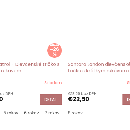
€13,50
–26
%
trol - Dievčenské tričko s
Santoro London dievčensk
 rukávom
tričko s krátkym rukávom
Beach Belle/Gorjuss
Skladom
S
bez DPH
€18,29 bez DPH
0
€22,50
DETAIL
D
5 rokov
6 rokov
7 rokov
8 rokov
8 rokov