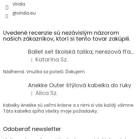
Viridia
@viridia.eu
Uvedené recenzie sú nezávislým názorom
našich zákazníkov, ktorí si tento tovar zakúpili.
Ballet set školská taška, nerezová fľaša a plný peračník s motívom baletky pre dievča
Katarína Sz.
|
Hodnotenie produktu je 5 z 5 hviezdičiek.
Nádherná. Vnučka sa poteší. Ďakujem
Anekke Outer štýlová kabelka do ruky
Alica Sz.
|
Hodnotenie produktu je 5 z 5 hviezdičiek.
Kabelky Anekke sú veľmi krásne a s nimi si vás každý všimne.
Táto kabelka spĺňa všetky moje požiadavky.
Odoberať newsletter