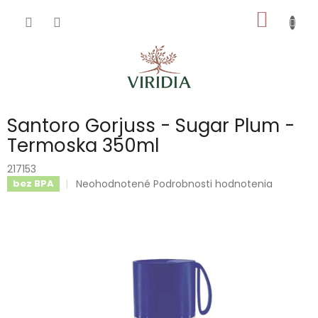
Prejsť
NÁKU
na
obsah
KOŠÍK
Santoro Gorjuss - Sugar Plum -
Termoska 350ml
217153
Priemerné
Neohodnotené
Podrobnosti hodnotenia
bez BPA
hodnotenie
produktu
je
0,0
z
5
hviezdičiek.