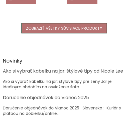
ZOBRAZIŤ VŠETKY SÚVISIACE PRODUKTY
Z
á
p
ä
Novinky
t
Ako si vybrať kabelku na jar: štýlové tipy od Nicole Lee
i
e
Ako si vybrať kabelku na jar: štýlové tipy pre ženy Jar je
ideálnym obdobím na osvieženie šatn...
Doručenie objednávok do Vianoc 2025
Doručenie objednávok do Vianoc 2025 Slovensko : Kuriér s
platbou na dobierku/online...