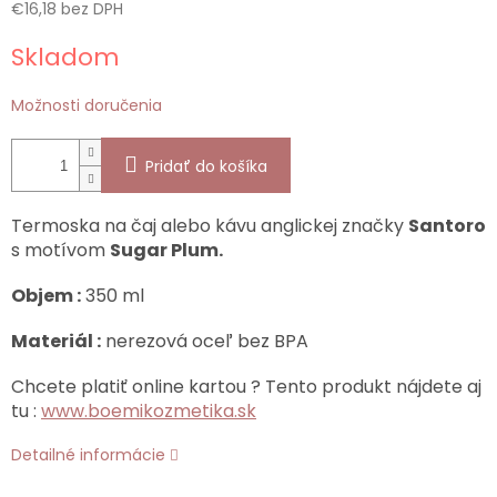
€16,18 bez DPH
Jednotková
Skladom
cena:
Možnosti doručenia
Pridať do košíka
Termoska na čaj alebo kávu anglickej značky
Santoro
s motívom
Sugar Plum.
Objem :
350 ml
Materiál :
nerezová oceľ bez BPA
Chcete platiť online kartou ? Tento produkt nájdete aj
tu :
www.boemikozmetika.sk
Detailné informácie