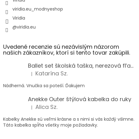
viridia.eu_modnyeshop
Viridia
@viridia.eu
Uvedené recenzie sú nezávislým názorom
našich zákazníkov, ktorí si tento tovar zakúpili.
Ballet set školská taška, nerezová fľaša a plný peračník s motívom baletky pre dievča
Katarína Sz.
|
Hodnotenie produktu je 5 z 5 hviezdičiek.
Nádherná. Vnučka sa poteší. Ďakujem
Anekke Outer štýlová kabelka do ruky
Alica Sz.
|
Hodnotenie produktu je 5 z 5 hviezdičiek.
Kabelky Anekke sú veľmi krásne a s nimi si vás každý všimne.
Táto kabelka spĺňa všetky moje požiadavky.