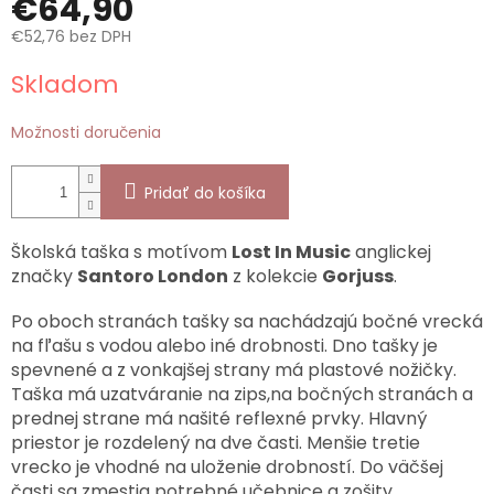
€64,90
€52,76 bez DPH
Jednotková
Skladom
cena:
Možnosti doručenia
Pridať do košíka
Školská taška s motívom
Lost In Music
anglickej
značky
Santoro London
z kolekcie
Gorjuss
.
Po oboch stranách tašky sa nachádzajú bočné vrecká
na fľašu s vodou alebo iné drobnosti. Dno tašky je
spevnené a z vonkajšej strany má plastové nožičky.
Taška má uzatváranie na zips,na bočných stranách a
prednej strane má našité reflexné prvky. Hlavný
priestor je rozdelený na dve časti. Menšie tretie
vrecko je vhodné na uloženie drobností. Do väčšej
časti sa zmestia potrebné učebnice a zošity.