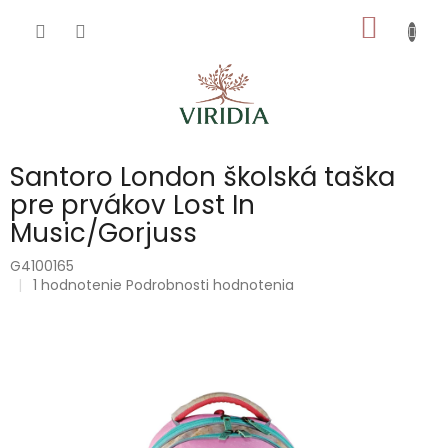
Prejsť
NÁKU
na
obsah
KOŠÍK
Santoro London školská taška
pre prvákov Lost In
Music/Gorjuss
G4100165
Priemerné
1 hodnotenie
Podrobnosti hodnotenia
hodnotenie
produktu
je
5,0
z
5
hviezdičiek.