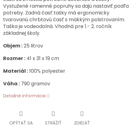
Vystužené ramenné popruhy sa dajú nastaviť podľa
potreby. Zadná časť tašky má ergonomicky
tvarovanú chrbtovú časť s mäkkým polstrovaním.
Taška je vodeodolná. Vhodná pre 1.- 2. ročník
základnej školy.
Objem :
25 litrov
Rozmer :
41 x 31 x 19 cm
Materiál :
100% polyester
Váha :
790 gramov
Detailné informácie
OPÝTAŤ SA
STRÁŽIŤ
ZDIEĽAŤ