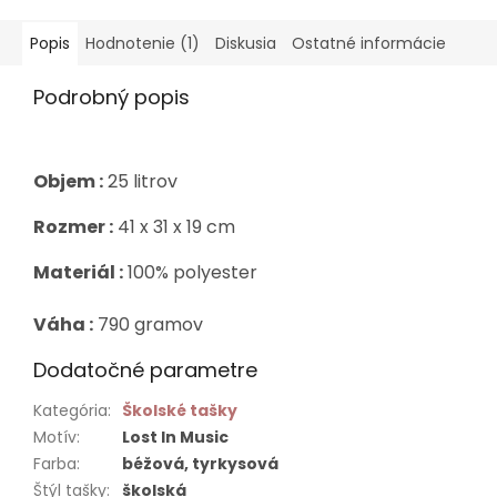
Popis
Hodnotenie (1)
Diskusia
Ostatné informácie
Podrobný popis
Objem :
25 litrov
Rozmer :
41 x 31 x 19 cm
Materiál :
100% polyester
Váha :
790 gramov
Dodatočné parametre
Kategória
:
Školské tašky
Motív
:
Lost In Music
Farba
:
béžová, tyrkysová
Štýl tašky
:
školská