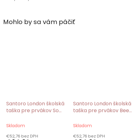
Mohlo by sa vám páčiť
Santoro London školská
Santoro London školská
taška pre prvákov So
taška pre prvákov Bee
Nice To Sea You/Gorjuss
Loved/Gorjuss
Skladom
Skladom
€52,76 bez DPH
€52,76 bez DPH