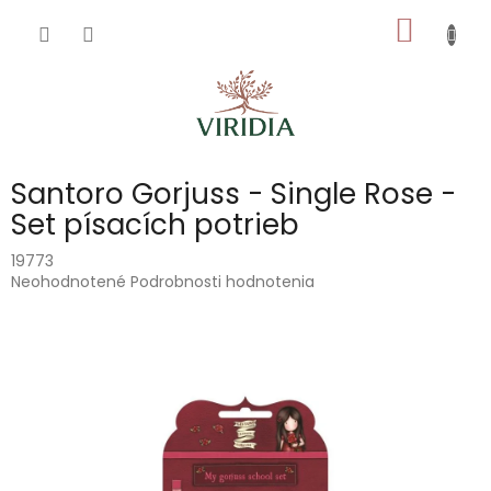
Prejsť
NÁKU
na
obsah
KOŠÍK
Santoro Gorjuss - Single Rose -
Set písacích potrieb
19773
Priemerné
Neohodnotené
Podrobnosti hodnotenia
hodnotenie
produktu
je
0,0
z
5
hviezdičiek.