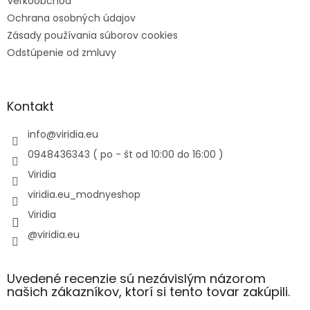
Veľkoobchod
Ochrana osobných údajov
Zásady používania súborov cookies
Odstúpenie od zmluvy
Kontakt
info
@
viridia.eu
0948436343 ( po - št od 10:00 do 16:00 )
Viridia
viridia.eu_modnyeshop
Viridia
@viridia.eu
Uvedené recenzie sú nezávislým názorom
našich zákazníkov, ktorí si tento tovar zakúpili.