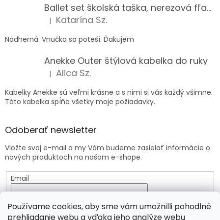
Ballet set školská taška, nerezová fľaša a plný peračník s motívom baletky pre dievča
Katarína Sz.
|
Hodnotenie produktu je 5 z 5 hviezdičiek.
Nádherná. Vnučka sa poteší. Ďakujem
Anekke Outer štýlová kabelka do ruky
Alica Sz.
|
Hodnotenie produktu je 5 z 5 hviezdičiek.
Kabelky Anekke sú veľmi krásne a s nimi si vás každý všimne.
Táto kabelka spĺňa všetky moje požiadavky.
Odoberať newsletter
Vložte svoj e-mail a my Vám budeme zasielať informácie o
nových produktoch na našom e-shope.
Email
Vložením e-mailu súhlasíte s
podmienkami ochrany
Používame cookies, aby sme vám umožnilli pohodlné
osobných údajov
prehliadanie webu a vďaka jeho analýze webu