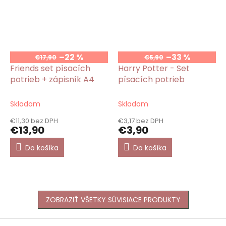
–22 %
–33 %
€17,90
€5,90
Friends set písacích
Harry Potter - Set
potrieb + zápisník A4
písacích potrieb
Skladom
Skladom
€11,30 bez DPH
€3,17 bez DPH
€13,90
€3,90
Do košíka
Do košíka
ZOBRAZIŤ VŠETKY SÚVISIACE PRODUKTY
Z