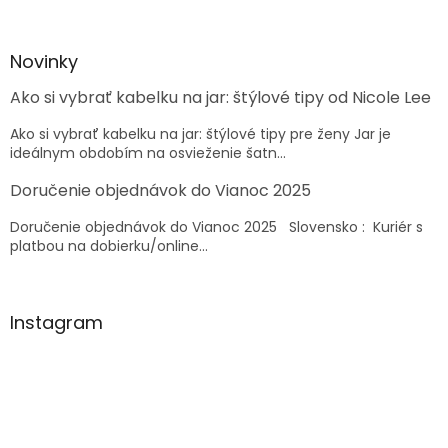
á
p
ä
Novinky
t
Ako si vybrať kabelku na jar: štýlové tipy od Nicole Lee
i
e
Ako si vybrať kabelku na jar: štýlové tipy pre ženy Jar je
ideálnym obdobím na osvieženie šatn...
Doručenie objednávok do Vianoc 2025
Doručenie objednávok do Vianoc 2025 Slovensko : Kuriér s
platbou na dobierku/online...
Instagram