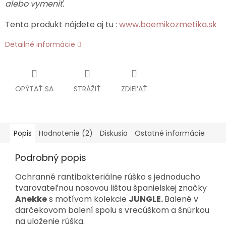
alebo vymeniť.
Tento produkt nájdete aj tu :
www.boemikozmetika.sk
Detailné informácie
OPÝTAŤ SA
STRÁŽIŤ
ZDIEĽAŤ
Popis
Hodnotenie (2)
Diskusia
Ostatné informácie
Podrobný popis
Ochranné rantibakteriálne rúško s jednoducho
tvarovateľnou nosovou lištou španielskej značky
Anekke
s motívom kolekcie
JUNGLE.
Balené v
darčekovom balení spolu s vrecúškom a šnúrkou
na uloženie rúška.