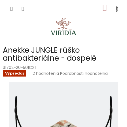
Prejsť
NÁKU
na
obsah
KOŠÍK
Anekke JUNGLE rúško
antibakteriálne - dospelé
31702-20-501CX1
Priemerné
2 hodnotenia
Podrobnosti hodnotenia
Výpredaj
hodnotenie
produktu
je
5,0
z
5
hviezdičiek.