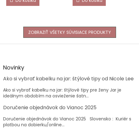
Do košíka
Do košíka
ZOBRAZIŤ VŠETKY SÚVISIACE PRODUKTY
Z
á
p
ä
Novinky
t
Ako si vybrať kabelku na jar: štýlové tipy od Nicole Lee
i
e
Ako si vybrať kabelku na jar: štýlové tipy pre ženy Jar je
ideálnym obdobím na osvieženie šatn...
Doručenie objednávok do Vianoc 2025
Doručenie objednávok do Vianoc 2025 Slovensko : Kuriér s
platbou na dobierku/online...