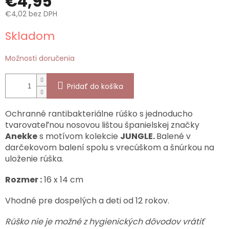
€4,95
€4,02 bez DPH
Jednotková
Skladom
cena:
Možnosti doručenia
Pridať do košíka
Ochranné rantibakteriálne rúško s jednoducho
tvarovateľnou nosovou lištou španielskej značky
Anekke
s motívom kolekcie
JUNGLE.
Balené v
darčekovom balení spolu s vrecúškom a šnúrkou na
uloženie rúška.
Rozmer :
16 x 14 cm
Vhodné pre dospelých a deti od 12 rokov.
Rúško nie je možné z hygienických dôvodov vrátiť