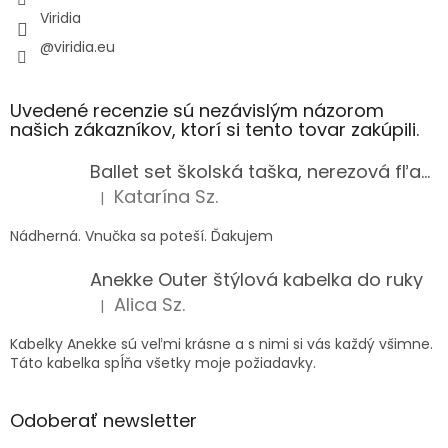
Viridia
@viridia.eu
Uvedené recenzie sú nezávislým názorom
našich zákazníkov, ktorí si tento tovar zakúpili.
Ballet set školská taška, nerezová fľaša a plný peračník s motívom baletky pre dievča
Katarína Sz.
|
Hodnotenie produktu je 5 z 5 hviezdičiek.
Nádherná. Vnučka sa poteší. Ďakujem
Anekke Outer štýlová kabelka do ruky
Alica Sz.
|
Hodnotenie produktu je 5 z 5 hviezdičiek.
Kabelky Anekke sú veľmi krásne a s nimi si vás každý všimne.
Táto kabelka spĺňa všetky moje požiadavky.
Odoberať newsletter