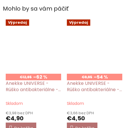
Mohlo by sa vám páčiť
Výpredaj
Výpredaj
–62 %
–54 %
€12,95
€9,95
Anekke UNIVERSE -
Anekke UNIVERSE -
Rúško antibakteriálne -
Rúško antibakteriálne -
dospelé
detské
Skladom
Skladom
€3,98 bez DPH
€3,66 bez DPH
€4,90
€4,50