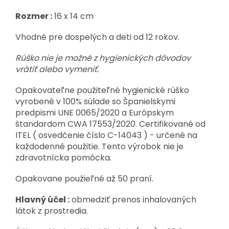
Rozmer :
16 x 14 cm
Vhodné pre dospelých a deti od 12 rokov.
Rúško nie je možné z hygienických dôvodov
vrátiť alebo vymeniť.
Opakovateľne použiteľné hygienické rúško
vyrobené v 100% súlade so Španielskymi
predpismi UNE 0065/2020 a Európskym
štandardom CWA 17553/2020. Certifikované od
ITEL ( osvedčenie číslo C-14043 ) - určené na
každodenné použitie. Tento výrobok nie je
zdravotnícka pomôcka.
Opakovane použieľné až 50 praní.
Hlavný účel :
obmedziť prenos inhalovaných
látok z prostredia.