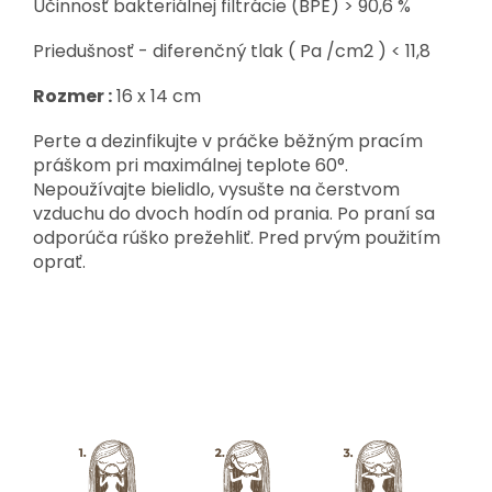
Účinnosť bakteriálnej filtrácie (BPE) > 90,6 %
Priedušnosť - diferenčný tlak ( Pa /cm2 ) < 11,8
Rozmer :
16 x 14 cm
Perte a dezinfikujte v práčke běžným pracím
práškom pri maximálnej teplote 60°.
Nepoužívajte bielidlo, vysušte na čerstvom
vzduchu do dvoch hodín od prania. Po praní sa
odporúča rúško prežehliť. Pred prvým použitím
oprať.