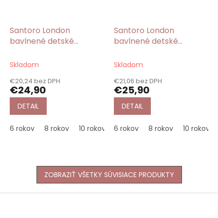
Santoro London
Santoro London
bavlnené detské
bavlnené detské
pyžamo krátke All
pyžamo krátke
Things Nice/Gorjuss
Awareness/Gorjuss
Skladom
Skladom
€20,24 bez DPH
€21,06 bez DPH
€24,90
€25,90
DETAIL
DETAIL
6 rokov
8 rokov
10 rokov
6 rokov
8 rokov
10 rokov
ZOBRAZIŤ VŠETKY SÚVISIACE PRODUKTY
Z
á