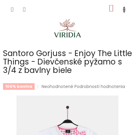
Prejsť
NÁKU
na
obsah
KOŠÍK
Santoro Gorjuss - Enjoy The Little
Things - Dievčenské pyžamo s
3/4 z bavlny biele
Priemerné
Neohodnotené
Podrobnosti hodnotenia
100% bavlna
hodnotenie
produktu
je
0,0
z
5
hviezdičiek.