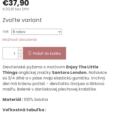
€37,90
€30,81 bez DPH
Jednotková
Zvoľte variant
cena:
Vek
Možnosti doručenia
Pridať do košíka
Dievčenské pyžamo s motívom
Enjoy The Little
Things
anglickej značky
Santoro London.
Nohavice
sú 3/4 dlhé a v páse majú elastickú gumičku. Vrchný
diel má krásnu potlač - dievčatko Gorjuss a látkovú
mašľu. Balené v darčekovej plechovej krabičke.
Materiál :
100% bavlna
Veľkostná tabuľka :