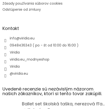
Zásady používania súborov cookies
Odstúpenie od zmluvy
Kontakt
info
@
viridia.eu
0948436343 ( po - št od 10:00 do 16:00 )
Viridia
viridia.eu_modnyeshop
Viridia
@viridia.eu
Uvedené recenzie sú nezávislým názorom
našich zákazníkov, ktorí si tento tovar zakúpili.
Ballet set školská taška, nerezová fľaša a plný peračník s motívom baletky pre dievča