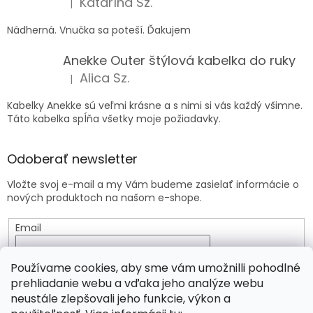
Katarína Sz.
|
Hodnotenie produktu je 5 z 5 hviezdičiek.
Nádherná. Vnučka sa poteší. Ďakujem
Anekke Outer štýlová kabelka do ruky
Alica Sz.
|
Hodnotenie produktu je 5 z 5 hviezdičiek.
Kabelky Anekke sú veľmi krásne a s nimi si vás každý všimne.
Táto kabelka spĺňa všetky moje požiadavky.
Odoberať newsletter
Vložte svoj e-mail a my Vám budeme zasielať informácie o
nových produktoch na našom e-shope.
Email
Vložením e-mailu súhlasíte s
podmienkami ochrany
Používame cookies, aby sme vám umožnilli pohodlné
osobných údajov
prehliadanie webu a vďaka jeho analýze webu
neustále zlepšovali jeho funkcie, výkon a
PRIHLÁSIŤ SA