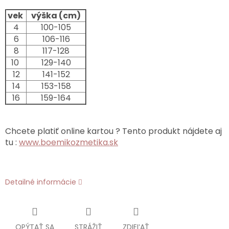
vek
výška (cm)
4
100-105
6
106-116
8
117-128
10
129-140
12
141-152
14
153-158
16
159-164
Chcete platiť online kartou ? Tento produkt nájdete aj
tu :
www.boemikozmetika.sk
Detailné informácie
OPÝTAŤ SA
STRÁŽIŤ
ZDIEĽAŤ