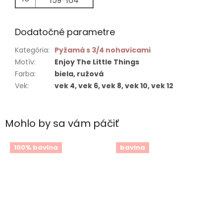
159-164
Dodatočné parametre
Kategória
:
Pyžamá s 3/4 nohavicami
Motív
:
Enjoy The Little Things
Farba
:
biela, ružová
Vek
:
vek 4, vek 6, vek 8, vek 10, vek 12
Mohlo by sa vám páčiť
100% bavlna
bavlna