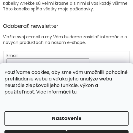
Kabelky Anekke sú veľmi krásne a s nimi si vás každý všimne.
Táto kabelka spĺňa všetky moje požiadavky.
Odoberať newsletter
Vložte svoj e-mail a my Vám budeme zasielať informácie o
nových produktoch na našom e-shope.
Email
Vložením e-mailu súhlasíte s
podmienkami ochrany
Používame cookies, aby sme vám umožnilli pohodlné
osobných údajov
prehliadanie webu a vďaka jeho analýze webu
neustále zlepšovali jeho funkcie, výkon a
PRIHLÁSIŤ SA
použiteľnosť. Viac informácii tu:
Vytvoril Shoptet
Nastavenie
Copyright 2026
Viridia.eu
. Všetky práva vyhradené.