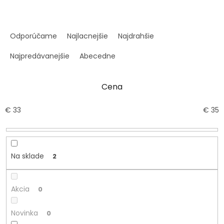
R
a
Odporúčame
Najlacnejšie
Najdrahšie
d
e
Najpredávanejšie
Abecedne
n
i
Cena
e
p
r
€
33
€
35
o
d
u
k
Na sklade
2
t
o
v
Akcia
0
Novinka
0