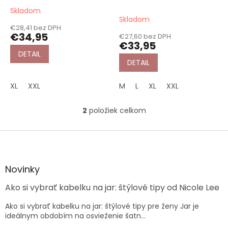
o
Dámske pyžamo s 3/4
nohavicami modré s
Skladom
Priemerné
v
nohavicami biele
potlačou
Skladom
hodnotenie
€28,41 bez DPH
produktu
€34,95
€27,60 bez DPH
je
€33,95
5,0
DETAIL
z
DETAIL
5
hviezdičiek.
XL
XXL
M
L
XL
XXL
2
položiek celkom
O
v
l
Z
á
á
d
p
a
ä
Novinky
c
t
i
Ako si vybrať kabelku na jar: štýlové tipy od Nicole Lee
i
e
e
p
Ako si vybrať kabelku na jar: štýlové tipy pre ženy Jar je
r
ideálnym obdobím na osvieženie šatn...
v