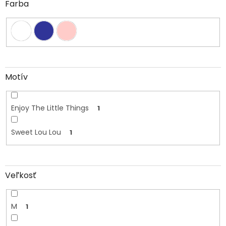
Farba
Motív
Enjoy The Little Things
1
Sweet Lou Lou
1
Veľkosť
M
1