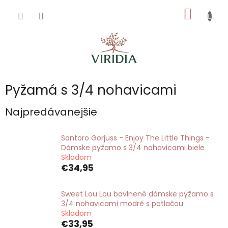
Prejsť
NÁKU
na
obsah
KOŠÍK
Pyžamá s 3/4 nohavicami
Najpredávanejšie
Santoro Gorjuss - Enjoy The Little Things -
Dámske pyžamo s 3/4 nohavicami biele
Skladom
€34,95
Sweet Lou Lou bavlnené dámske pyžamo s
3/4 nohavicami modré s potlačou
Skladom
€33,95