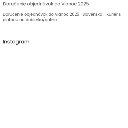
k
Doručenie objednávok do Vianoc 2025
y
v
Doručenie objednávok do Vianoc 2025 Slovensko : Kuriér s
ý
platbou na dobierku/online...
p
i
s
u
Instagram