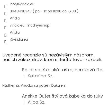
info
@
viridia.eu
0948436343 ( po - št od 10:00 do 16:00 )
Viridia
viridia.eu_modnyeshop
Viridia
@viridia.eu
Uvedené recenzie sú nezávislým názorom
našich zákazníkov, ktorí si tento tovar zakúpili.
Ballet set školská taška, nerezová fľaša a plný peračník s motívom baletky pre dievča
Katarína Sz.
|
Hodnotenie produktu je 5 z 5 hviezdičiek.
Nádherná. Vnučka sa poteší. Ďakujem
Anekke Outer štýlová kabelka do ruky
Alica Sz.
|
Hodnotenie produktu je 5 z 5 hviezdičiek.