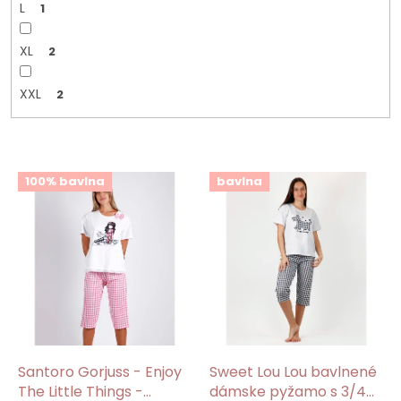
L
1
XL
2
XXL
2
V
100% bavlna
bavlna
ý
p
i
s
p
r
o
d
u
k
Santoro Gorjuss - Enjoy
Sweet Lou Lou bavlnené
t
The Little Things -
dámske pyžamo s 3/4