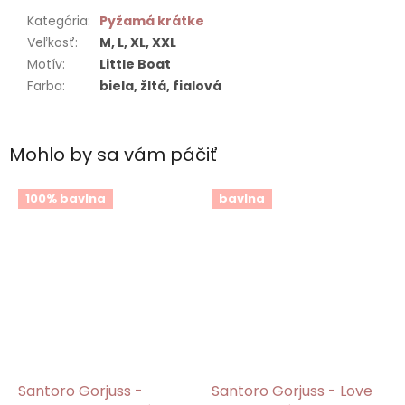
Kategória
:
Pyžamá krátke
Veľkosť
:
M, L, XL, XXL
Motív
:
Little Boat
Farba
:
biela, žltá, fialová
Mohlo by sa vám páčiť
100% bavlna
bavlna
Santoro Gorjuss -
Santoro Gorjuss - Love