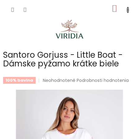
Prejsť
NÁKU
na
obsah
KOŠÍK
Santoro Gorjuss - Little Boat -
Dámske pyžamo krátke biele
Priemerné
Neohodnotené
Podrobnosti hodnotenia
100% bavlna
hodnotenie
produktu
je
0,0
z
5
hviezdičiek.