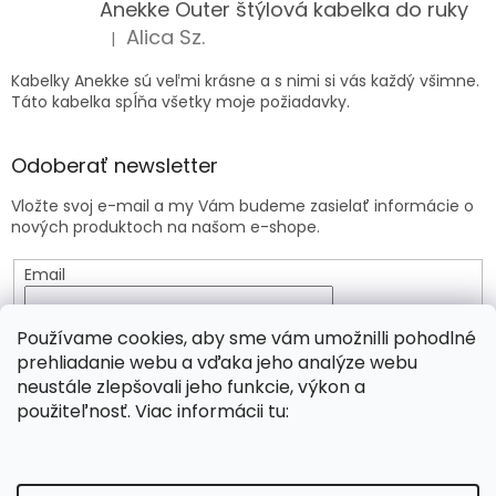
Anekke Outer štýlová kabelka do ruky
Alica Sz.
|
Hodnotenie produktu je 5 z 5 hviezdičiek.
Kabelky Anekke sú veľmi krásne a s nimi si vás každý všimne.
Táto kabelka spĺňa všetky moje požiadavky.
Odoberať newsletter
Vložte svoj e-mail a my Vám budeme zasielať informácie o
nových produktoch na našom e-shope.
Email
Vložením e-mailu súhlasíte s
podmienkami ochrany
Používame cookies, aby sme vám umožnilli pohodlné
osobných údajov
prehliadanie webu a vďaka jeho analýze webu
neustále zlepšovali jeho funkcie, výkon a
PRIHLÁSIŤ SA
použiteľnosť. Viac informácii tu:
Vytvoril Shoptet