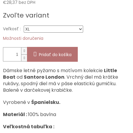
€28,37 bez DPH
Jednotková
Zvoľte variant
cena:
Veľkosť :
Možnosti doručenia
Pridať do košíka
Dámske letné pyžamo s motívom kolekcie
Little
Boat
od
Santoro London
. Vrchný diel má krátke
rukávy, spodný diel má v páse elastickú gumičku.
Balené v darčekovej krabičke.
Vyrobené v
Španielsku.
Materiál :
100% bavlna
Veľkostná tabuľka :