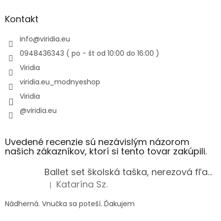
Kontakt
info
@
viridia.eu
0948436343 ( po - št od 10:00 do 16:00 )
Viridia
viridia.eu_modnyeshop
Viridia
@viridia.eu
Uvedené recenzie sú nezávislým názorom
našich zákazníkov, ktorí si tento tovar zakúpili.
Ballet set školská taška, nerezová fľaša a plný peračník s motívom baletky pre dievča
Katarína Sz.
|
Hodnotenie produktu je 5 z 5 hviezdičiek.
Nádherná. Vnučka sa poteší. Ďakujem