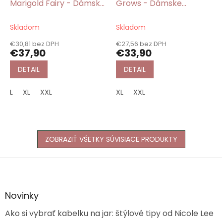
Marigold Fairy - Dámske
Grows - Dámske
pyžamo krátke fialové
pyžamo krátke modro-
červené
Skladom
Skladom
€30,81 bez DPH
€27,56 bez DPH
€37,90
€33,90
DETAIL
DETAIL
L
XL
XXL
XL
XXL
ZOBRAZIŤ VŠETKY SÚVISIACE PRODUKTY
Z
á
p
ä
Novinky
t
Ako si vybrať kabelku na jar: štýlové tipy od Nicole Lee
i