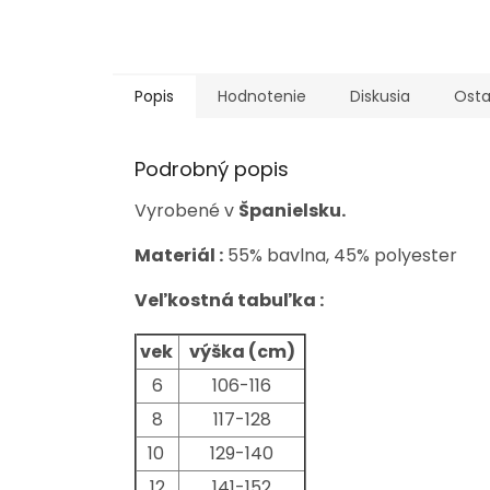
Popis
Hodnotenie
Diskusia
Osta
Podrobný popis
Vyrobené v
Španielsku.
Materiál :
55% bavlna, 45% polyester
Veľkostná tabuľka :
vek
výška (cm)
6
106-116
8
117-128
10
129-140
12
141-152