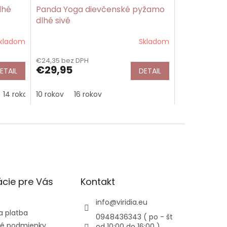
lhé
Panda Yoga dievčenské pyžamo
dlhé sivé
kladom
Skladom
€24,35 bez DPH
€29,95
ETAIL
DETAIL
14 rokov
10 rokov
16 rokov
16 rokov
cie pre Vás
Kontakt
info
@
viridia.eu
a platba
0948436343 ( po - št
é podmienky
od 10:00 do 16:00 )