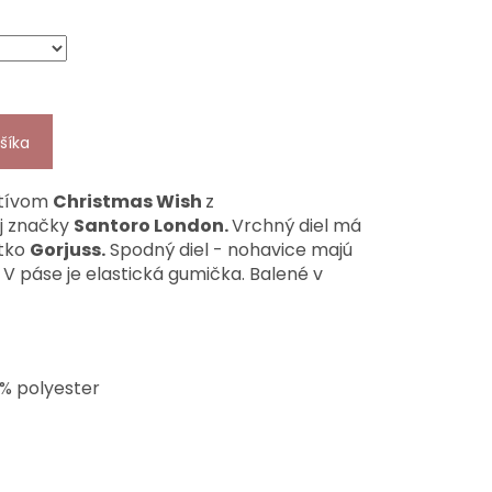
šíka
otívom
Christmas Wish
z
j značky
Santoro London.
Vrchný diel má
atko
Gorjuss.
Spodný diel - nohavice majú
 V páse je elastická gumička. Balené v
% polyester