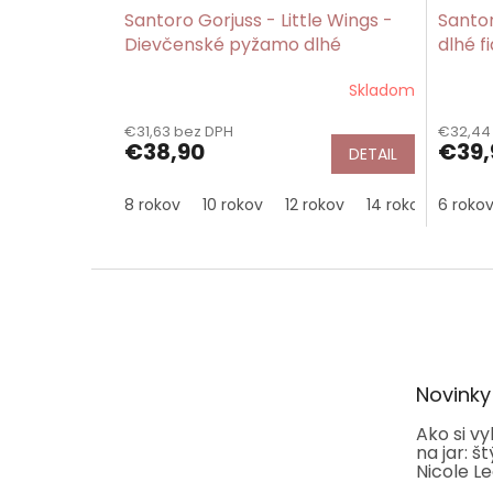
Santoro Gorjuss - Little Wings -
Santo
Dievčenské pyžamo dlhé
dlhé f
Skladom
€31,63 bez DPH
€32,44
€38,90
€39,
DETAIL
8 rokov
10 rokov
12 rokov
14 rokov
6 roko
Z
á
p
ä
t
Novinky
i
e
Ako si v
na jar: š
Nicole L