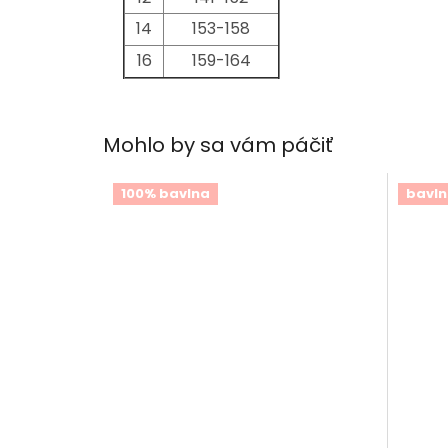
14
153-158
16
159-164
Mohlo by sa vám páčiť
100% bavlna
bavln