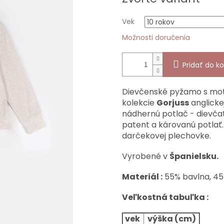
cena:
Vek
Možnosti doručenia
Pridať do ko
Dievčenské pyžamo s m
kolekcie
Gorjuss
anglicke
nádhernú potlač - dievč
patent a károvanú potlať.
darčekovej plechovke.
Vyrobené v
Španielsku.
Materiál :
55% bavlna, 45
Veľkostná tabuľka :
vek
výška (cm)