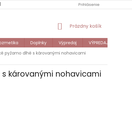
NOVINKY
DARČEKOVÁ POUKÁŽKA
Prihlásenie
VEĽKOOBCHOD
NÁKUPNÝ
Prázdny košík
KOŠÍK
ozmetika
Doplnky
Výpredaj
VÝPREDAJ DETI
ské pyžamo dlhé s károvanými nohavicami
é s károvanými nohavicami