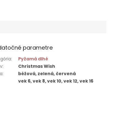
datočné parametre
gória
:
Pyžamá dlhé
ív
:
Christmas Wish
ba
:
béžová, zelená, červená
vek 6, vek 8, vek 10, vek 12, vek 16