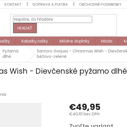
KONTAKT
DOPRAVA A PLATBA
OBCHODNÉ PODMIENKY
HĽADAŤ
načky
Kabelky,tašky
Módne doplnky
Móda
K
Pyžamá
Santoro Gorjuss - Christmas Wish - Dievčen
dlhé
béžovo-zelené
mas Wish - Dievčenské pyžamo dlh
nia
€49,95
€40,61 bez DPH
Jednotková
Zvoľte variant