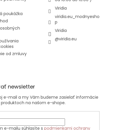
Viridia
á poukážka
viridia.eu_modnyesho
chod
p
 osobných
Viridia
@viridia.eu
oužívania
cookies
ie od zmluvy
ať newsletter
voj e-mail a my Vám budeme zasielať informácie
 produktoch na našom e-shope.
m e-mailu súhlasíte s
podmienkami ochrany