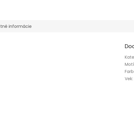
tné informácie
Do
Kate
Mot
Far
Vek
: