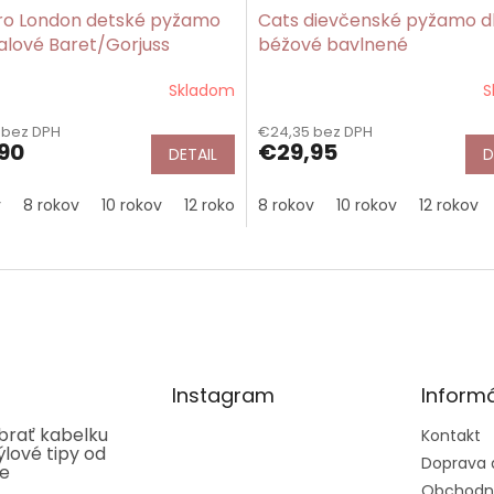
ro London detské pyžamo
Cats dievčenské pyžamo d
ialové Baret/Gorjuss
béžové bavlnené
Skladom
S
 bez DPH
€24,35 bez DPH
90
€29,95
DETAIL
D
v
8 rokov
10 rokov
12 rokov
8 rokov
14 rokov
10 rokov
16 rokov
12 rokov
Instagram
Informá
ybrať kabelku
Kontakt
týlové tipy od
Doprava 
ee
Obchodn