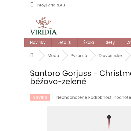
Prejsť
info@viridia.eu
na
obsah
Novinky
Leto ☀️
Škola
Sety
Z
Domov
Móda
Pyžamá
Dievčenské
Santoro Gorjuss - Christ
béžovo-zelené
Priemerné
Neohodnotené
Podrobnosti hodnote
bavlna
hodnotenie
produktu
je
0,0
z
5