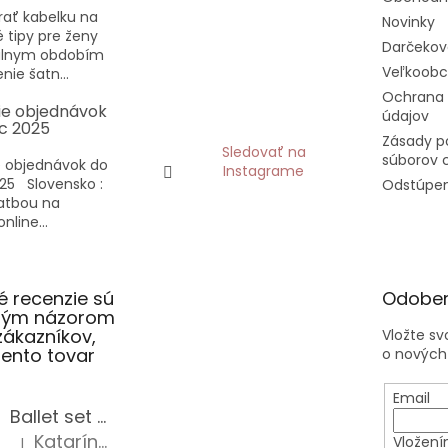
rať kabelku na
Novinky
vé tipy pre ženy
Darčekov
eálnym obdobím
Veľkoob
nie šatn...
Ochrana
ie objednávok
údajov
c 2025
Zásady p
Sledovať na
súborov 
 objednávok do
Instagrame
25 Slovensko :
Odstúpen
latbou na
nline...
 recenzie sú
Odober
slým názorom
zákazníkov,
Vložte s
 tento tovar
o nových
Email
Ballet set školská taška, nerezová fľaša a plný peračník s motívom baletky pre dievča
Katarína Sz.
Vložení
|