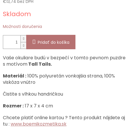
€13,74 bez DPH
Jednotková
Skladom
cena:
Možnosti doručenia
Pridať do košíka
Vaše okuliare budú v bezpečí v tomto pevnom puzdre
s motívom
Tall Tails.
Materiál :
100% polyuretán vonkajšia strana, 100%
viskóza vnútro
Čistite s vlhkou handričkou
Rozmer :
17 x 7 x 4 cm
Chcete platiť online kartou ? Tento produkt nájdete aj
tu :
www.boemikozmetika.sk