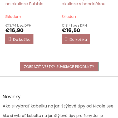
na okuliare Bubble
okuliare s handričkou
Fairy/Gorjuss
Botanical
Skladom
Skladom
€13,74 bez DPH
€13,41 bez DPH
€16,90
€16,50
Do košíka
Do košíka
ZOBRAZIŤ VŠETKY SÚVISIACE PRODUKTY
Z
á
p
ä
Novinky
t
Ako si vybrať kabelku na jar: štýlové tipy od Nicole Lee
i
e
Ako si vybrať kabelku na jar: štýlové tipy pre ženy Jar je