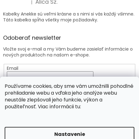
Alica Sz.
|
Hodnotenie produktu je 5 z 5 hviezdičiek.
Kabelky Anekke sú veľmi krásne a s nimi si vás každý všimne.
Táto kabelka spĺňa všetky moje požiadavky.
Odoberať newsletter
Vložte svoj e-mail a my Vám budeme zasielať informácie o
nových produktoch na našom e-shope.
Email
Vložením e-mailu súhlasíte s
podmienkami ochrany
Používame cookies, aby sme vám umožnilli pohodlné
osobných údajov
prehliadanie webu a vďaka jeho analýze webu
neustále zlepšovali jeho funkcie, výkon a
PRIHLÁSIŤ SA
použiteľnosť. Viac informácii tu:
Vytvoril Shoptet
Nastavenie