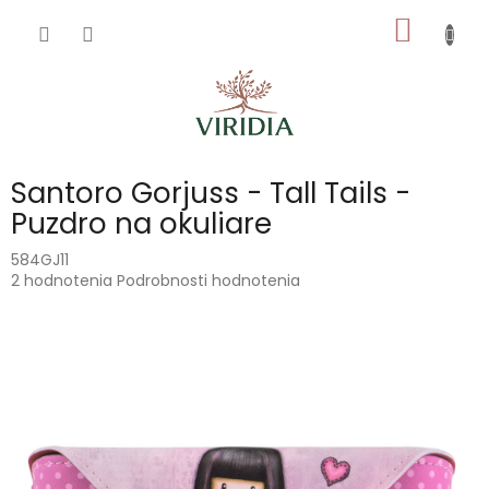
Prejsť
NÁKU
na
obsah
KOŠÍK
Santoro Gorjuss - Tall Tails -
Puzdro na okuliare
584GJ11
Priemerné
2 hodnotenia
Podrobnosti hodnotenia
hodnotenie
produktu
je
5,0
z
5
hviezdičiek.