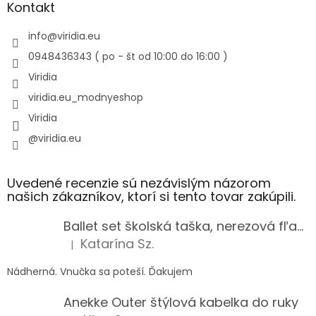
Kontakt
info
@
viridia.eu
0948436343 ( po - št od 10:00 do 16:00 )
Viridia
viridia.eu_modnyeshop
Viridia
@viridia.eu
Uvedené recenzie sú nezávislým názorom
našich zákazníkov, ktorí si tento tovar zakúpili.
Ballet set školská taška, nerezová fľaša a plný peračník s motívom baletky pre dievča
Katarína Sz.
|
Hodnotenie produktu je 5 z 5 hviezdičiek.
Nádherná. Vnučka sa poteší. Ďakujem
Anekke Outer štýlová kabelka do ruky