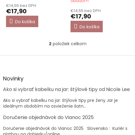
Skladom
hodnotenie
€14,55 bez DPH
produktu
€17,90
€14,55 bez DPH
je
€17,90
5,0
Do košíka
z
Do košíka
5
hviezdičiek.
2
položiek celkom
O
v
l
Z
á
á
d
p
a
ä
Novinky
c
t
i
Ako si vybrať kabelku na jar: štýlové tipy od Nicole Lee
i
e
e
p
Ako si vybrať kabelku na jar: štýlové tipy pre ženy Jar je
r
ideálnym obdobím na osvieženie šatn...
v
k
Doručenie objednávok do Vianoc 2025
y
v
Doručenie objednávok do Vianoc 2025 Slovensko : Kuriér s
ý
platbou na dobierku/online...