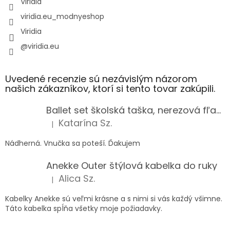
Viridia
viridia.eu_modnyeshop
Viridia
@viridia.eu
Uvedené recenzie sú nezávislým názorom
našich zákazníkov, ktorí si tento tovar zakúpili.
Ballet set školská taška, nerezová fľaša a plný peračník s motívom baletky pre dievča
Katarína Sz.
|
Hodnotenie produktu je 5 z 5 hviezdičiek.
Nádherná. Vnučka sa poteší. Ďakujem
Anekke Outer štýlová kabelka do ruky
Alica Sz.
|
Hodnotenie produktu je 5 z 5 hviezdičiek.
Kabelky Anekke sú veľmi krásne a s nimi si vás každý všimne.
Táto kabelka spĺňa všetky moje požiadavky.