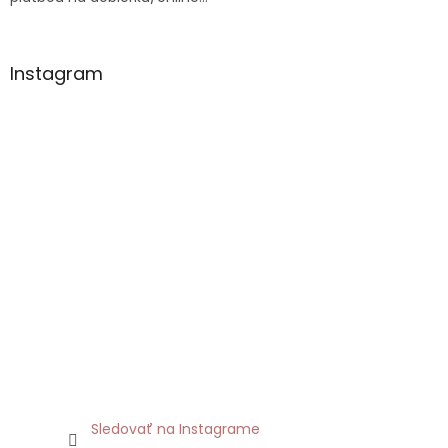
p
i
s
u
Instagram
Sledovať na Instagrame