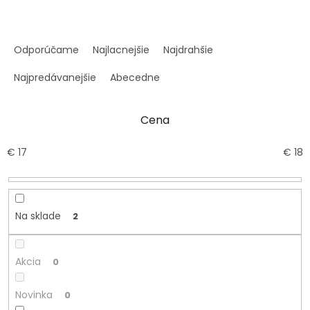
R
a
Odporúčame
Najlacnejšie
Najdrahšie
d
e
Najpredávanejšie
Abecedne
n
i
Cena
e
p
r
€
17
€
18
o
d
u
k
Na sklade
2
t
o
v
Akcia
0
Novinka
0