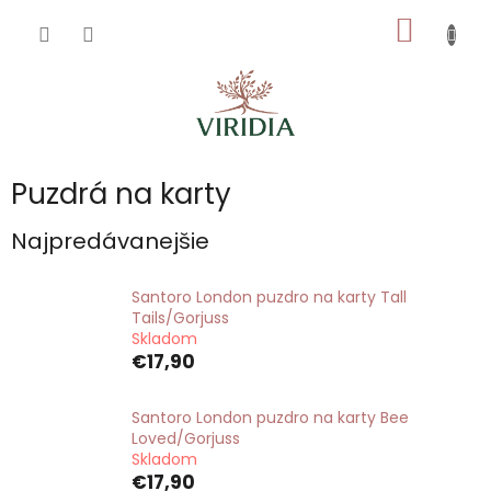
Prejsť
NÁKU
na
obsah
KOŠÍK
Puzdrá na karty
Najpredávanejšie
Santoro London puzdro na karty Tall
Tails/Gorjuss
Skladom
€17,90
Santoro London puzdro na karty Bee
Loved/Gorjuss
Skladom
€17,90