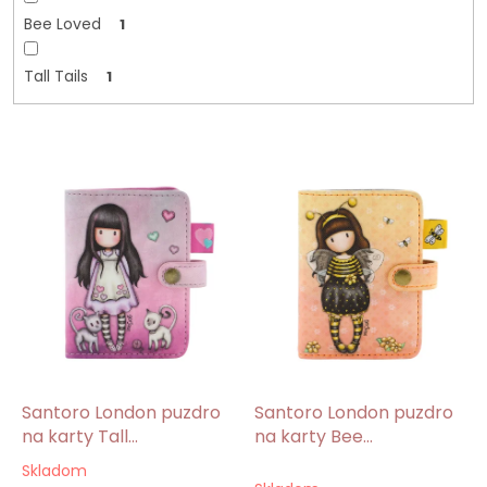
Bee Loved
1
Tall Tails
1
V
ý
p
i
s
p
r
o
d
u
k
Santoro London puzdro
Santoro London puzdro
t
na karty Tall
na karty Bee
o
Tails/Gorjuss
Loved/Gorjuss
Skladom
Priemerné
v