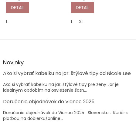
DETAIL
DETAIL
L
L
XL
Z
á
p
ä
Novinky
t
Ako si vybrať kabelku na jar: štýlové tipy od Nicole Lee
i
e
Ako si vybrať kabelku na jar: štýlové tipy pre ženy Jar je
ideálnym obdobím na osvieženie šatn...
Doručenie objednávok do Vianoc 2025
Doručenie objednávok do Vianoc 2025 Slovensko : Kuriér s
platbou na dobierku/online...