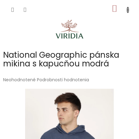
Prejsť
NÁKU
na
obsah
KOŠÍK
National Geographic pánska
mikina s kapucňou modrá
Priemerné
Neohodnotené
Podrobnosti hodnotenia
hodnotenie
produktu
je
0,0
z
5
hviezdičiek.