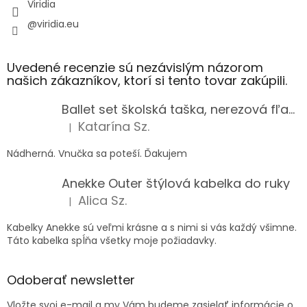
Viridia
@viridia.eu
Uvedené recenzie sú nezávislým názorom
našich zákazníkov, ktorí si tento tovar zakúpili.
Ballet set školská taška, nerezová fľaša a plný peračník s motívom baletky pre dievča
Katarína Sz.
|
Hodnotenie produktu je 5 z 5 hviezdičiek.
Nádherná. Vnučka sa poteší. Ďakujem
Anekke Outer štýlová kabelka do ruky
Alica Sz.
|
Hodnotenie produktu je 5 z 5 hviezdičiek.
Kabelky Anekke sú veľmi krásne a s nimi si vás každý všimne.
Táto kabelka spĺňa všetky moje požiadavky.
Odoberať newsletter
Vložte svoj e-mail a my Vám budeme zasielať informácie o