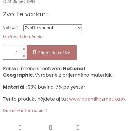
€24,35 bez DPH
Jednotková
Zvoľte variant
cena:
Veľkosť :
Možnosti doručenia
Pridať do košíka
Pánska mikina s motívom
National
Geographic.
Vyrobené z príjemného materiálu.
Materiál :
93% bavlna, 7% polyester
Tento produkt nájdete aj tu :
www.boemikozmetika.sk
Detailné informácie