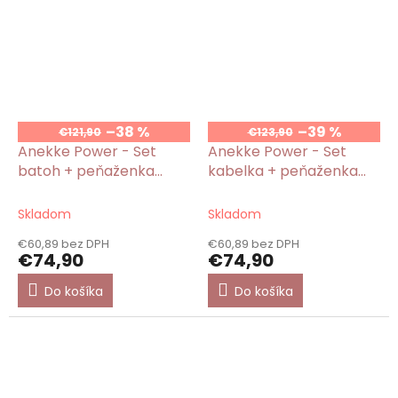
–38 %
–39 %
€121,90
€123,90
Anekke Power - Set
Anekke Power - Set
batoh + peňaženka
kabelka + peňaženka
malá ♻️
malá ♻️
Skladom
Skladom
€60,89 bez DPH
€60,89 bez DPH
€74,90
€74,90
Do košíka
Do košíka