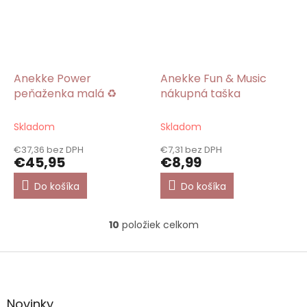
Anekke Power
Anekke Fun & Music
peňaženka malá ♻️
nákupná taška
Skladom
Skladom
€37,36 bez DPH
€7,31 bez DPH
€45,95
€8,99
Do košíka
Do košíka
10
položiek celkom
O
v
l
Z
á
á
d
p
a
ä
Novinky