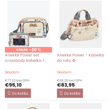
V
ý
p
i
s
p
r
o
d
u
–20 %
€118,90
k
Anekke Power set
Anekke Power - Kabelka
t
crossbody kabelka +
do ruky ♻️
o
peňaženka malá ♻️
v
Skladom
Skladom
€77,32 bez DPH
€68,25 bez DPH
€95,10
€83,95
Do košíka
Do košíka