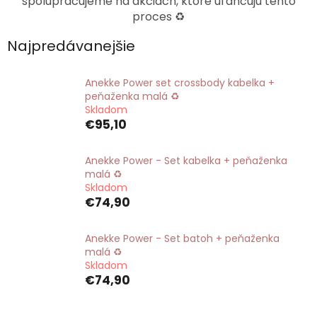
spolupracujeme na akciách, ktoré uľahčujú tento
proces ♻️
Najpredávanejšie
Anekke Power set crossbody kabelka +
peňaženka malá ♻️
Skladom
€95,10
Anekke Power - Set kabelka + peňaženka
malá ♻️
Skladom
€74,90
Anekke Power - Set batoh + peňaženka
malá ♻️
Skladom
€74,90