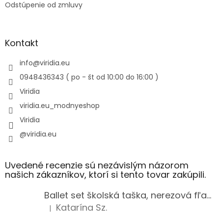
Odstúpenie od zmluvy
Kontakt
info
@
viridia.eu
0948436343 ( po - št od 10:00 do 16:00 )
Viridia
viridia.eu_modnyeshop
Viridia
@viridia.eu
Uvedené recenzie sú nezávislým názorom
našich zákazníkov, ktorí si tento tovar zakúpili.
Ballet set školská taška, nerezová fľaša a plný peračník s motívom baletky pre dievča
Katarína Sz.
|
Hodnotenie produktu je 5 z 5 hviezdičiek.