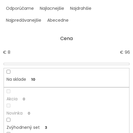
R
a
Odporúčame
Najlacnejšie
Najdrahšie
d
e
Najpredávanejšie
Abecedne
n
i
Cena
e
p
r
€
8
€
96
o
d
u
k
Na sklade
10
t
o
v
Akcia
0
Novinka
0
Zvýhodnený set
3