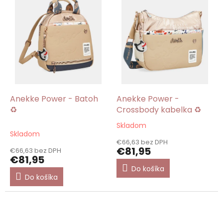
Anekke Power - Batoh
Anekke Power -
♻️
Crossbody kabelka ♻️
Skladom
Priemerné
Skladom
hodnotenie
€66,63 bez DPH
produktu
€81,95
€66,63 bez DPH
je
€81,95
5,0
Do košíka
z
Do košíka
5
hviezdičiek.