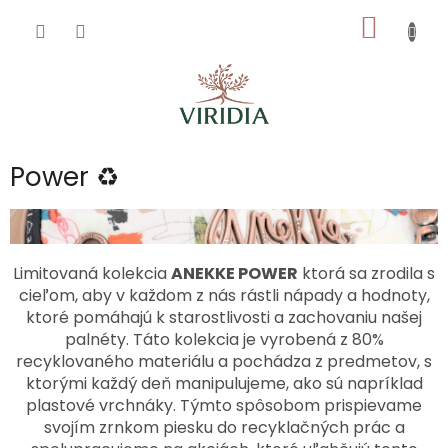
Prejsť
NÁKU
na
obsah
KOŠÍK
Power ♻️
Limitovaná kolekcia
ANEKKE POWER
ktorá sa zrodila s
cieľom, aby v každom z nás rástli nápady a hodnoty,
ktoré pomáhajú k starostlivosti a zachovaniu našej
palnéty. Táto kolekcia je vyrobená z 80%
recyklovaného materiálu a pochádza z predmetov, s
ktorými každý deň manipulujeme, ako sú napríklad
plastové vrchnáky. Týmto spôsobom prispievame
svojím zrnkom piesku do recyklačných prác a