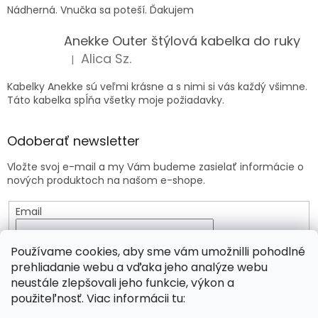
Nádherná. Vnučka sa poteší. Ďakujem
Anekke Outer štýlová kabelka do ruky
Alica Sz.
|
Hodnotenie produktu je 5 z 5 hviezdičiek.
Kabelky Anekke sú veľmi krásne a s nimi si vás každý všimne.
Táto kabelka spĺňa všetky moje požiadavky.
Odoberať newsletter
Vložte svoj e-mail a my Vám budeme zasielať informácie o
nových produktoch na našom e-shope.
Email
Vložením e-mailu súhlasíte s
podmienkami ochrany
Používame cookies, aby sme vám umožnilli pohodlné
osobných údajov
prehliadanie webu a vďaka jeho analýze webu
neustále zlepšovali jeho funkcie, výkon a
PRIHLÁSIŤ SA
použiteľnosť. Viac informácii tu: