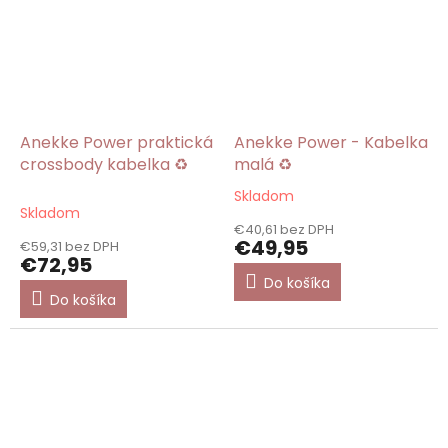
Anekke Power praktická
Anekke Power - Kabelka
crossbody kabelka ♻️
malá ♻️
Skladom
Priemerné
Skladom
hodnotenie
€40,61 bez DPH
produktu
€49,95
€59,31 bez DPH
je
€72,95
5,0
Do košíka
z
Do košíka
5
hviezdičiek.