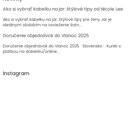
c
t
i
Ako si vybrať kabelku na jar: štýlové tipy od Nicole Lee
i
e
e
p
Ako si vybrať kabelku na jar: štýlové tipy pre ženy Jar je
r
ideálnym obdobím na osvieženie šatn...
v
k
Doručenie objednávok do Vianoc 2025
y
v
Doručenie objednávok do Vianoc 2025 Slovensko : Kuriér s
ý
platbou na dobierku/online...
p
i
s
u
Instagram