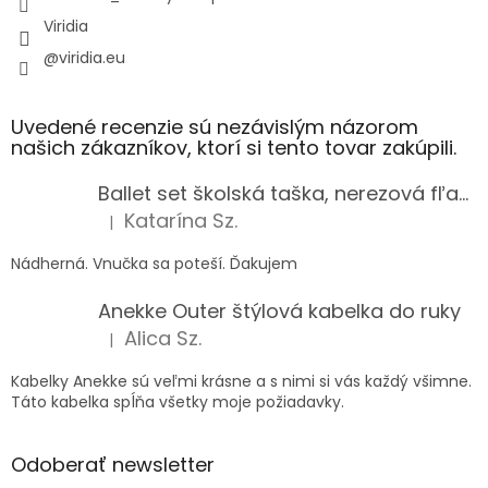
Viridia
@viridia.eu
Uvedené recenzie sú nezávislým názorom
našich zákazníkov, ktorí si tento tovar zakúpili.
Ballet set školská taška, nerezová fľaša a plný peračník s motívom baletky pre dievča
Katarína Sz.
|
Hodnotenie produktu je 5 z 5 hviezdičiek.
Nádherná. Vnučka sa poteší. Ďakujem
Anekke Outer štýlová kabelka do ruky
Alica Sz.
|
Hodnotenie produktu je 5 z 5 hviezdičiek.
Kabelky Anekke sú veľmi krásne a s nimi si vás každý všimne.
Táto kabelka spĺňa všetky moje požiadavky.
Odoberať newsletter