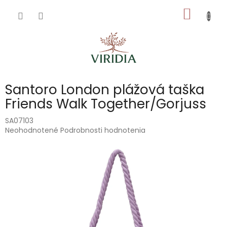
Prejsť
NÁKU
na
obsah
KOŠÍK
Santoro London plážová taška
Friends Walk Together/Gorjuss
SA07103
Priemerné
Neohodnotené
Podrobnosti hodnotenia
hodnotenie
produktu
je
0,0
z
5
hviezdičiek.