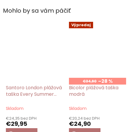
Mohlo by sa vám páčiť
Výpredaj
–28 %
€34,90
Santoro London plážová
Bicolor plážová taška
taška Every Summer
modrá
Has a Story/Gorjuss
Skladom
Skladom
€24,35 bez DPH
€20,24 bez DPH
€29,95
€24,90