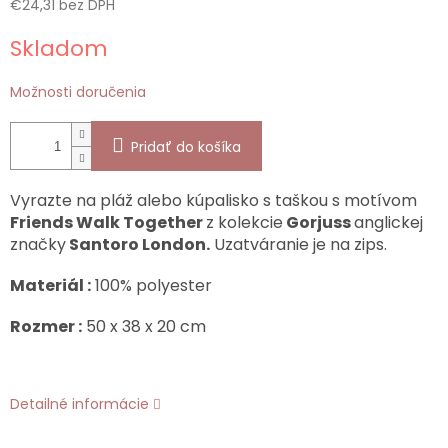
€24,31 bez DPH
Jednotková
Skladom
cena:
Možnosti doručenia
Pridať do košíka
Vyrazte na pláž alebo kúpalisko s taškou s motívom
Friends Walk Together
z kolekcie
Gorjuss
anglickej
značky
Santoro London.
Uzatváranie je na zips.
Materiál :
100% polyester
Rozmer :
50 x 38 x 20 cm
Detailné informácie