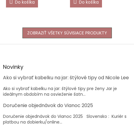
Do košíka
Do košíka
ZOBRAZIŤ VŠETKY SÚVISIACE PRODUKTY
Z
á
p
ä
Novinky
t
Ako si vybrať kabelku na jar: štýlové tipy od Nicole Lee
i
e
Ako si vybrať kabelku na jar: štýlové tipy pre ženy Jar je
ideálnym obdobím na osvieženie šatn...
Doručenie objednávok do Vianoc 2025
Doručenie objednávok do Vianoc 2025 Slovensko : Kuriér s
platbou na dobierku/online...