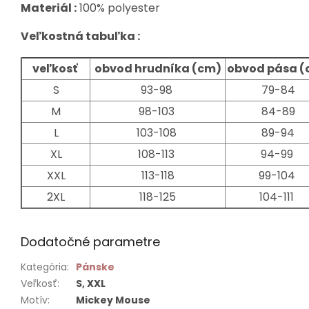
Materiál :
100% polyester
Veľkostná tabuľka :
veľkosť
obvod hrudníka (cm)
obvod pása (
S
93-98
79-84
M
98-103
84-89
L
103-108
89-94
XL
108-113
94-99
XXL
113-118
99-104
2XL
118-125
104-111
Dodatočné parametre
Kategória
:
Pánske
Veľkosť
:
S, XXL
Motív
:
Mickey Mouse