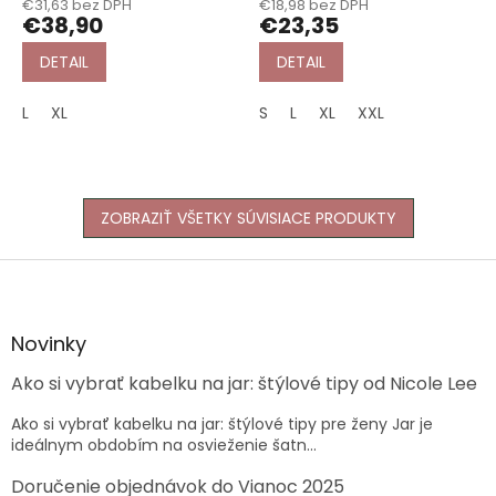
€31,63 bez DPH
€18,98 bez DPH
€38,90
€23,35
DETAIL
DETAIL
L
XL
S
L
XL
XXL
ZOBRAZIŤ VŠETKY SÚVISIACE PRODUKTY
Z
á
p
ä
Novinky
t
Ako si vybrať kabelku na jar: štýlové tipy od Nicole Lee
i
e
Ako si vybrať kabelku na jar: štýlové tipy pre ženy Jar je
ideálnym obdobím na osvieženie šatn...
Doručenie objednávok do Vianoc 2025