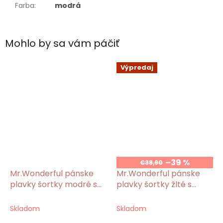
Farba
:
modrá
Mohlo by sa vám páčiť
Výpredaj
–39 %
€38,90
Mr.Wonderful pánske
Mr.Wonderful pánske
plavky šortky modré s
plavky šortky žlté s
potlačou Avocado
potlačou Cactus
Skladom
Skladom