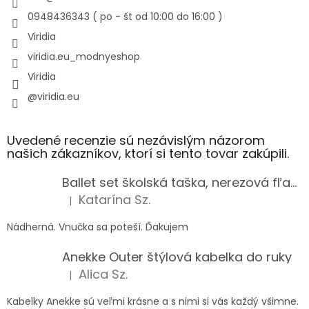
0948436343 ( po - št od 10:00 do 16:00 )
Viridia
viridia.eu_modnyeshop
Viridia
@viridia.eu
Uvedené recenzie sú nezávislým názorom
našich zákazníkov, ktorí si tento tovar zakúpili.
Ballet set školská taška, nerezová fľaša a plný peračník s motívom baletky pre dievča
Katarína Sz.
|
Hodnotenie produktu je 5 z 5 hviezdičiek.
Nádherná. Vnučka sa poteší. Ďakujem
Anekke Outer štýlová kabelka do ruky
Alica Sz.
|
Hodnotenie produktu je 5 z 5 hviezdičiek.
Kabelky Anekke sú veľmi krásne a s nimi si vás každý všimne.