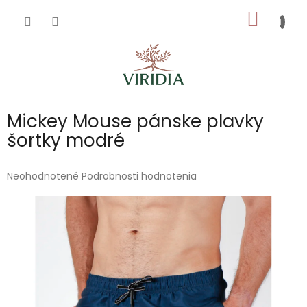
Prejsť
NÁKU
na
obsah
KOŠÍK
Mickey Mouse pánske plavky
šortky modré
Priemerné
Neohodnotené
Podrobnosti hodnotenia
hodnotenie
produktu
je
0,0
z
5
hviezdičiek.