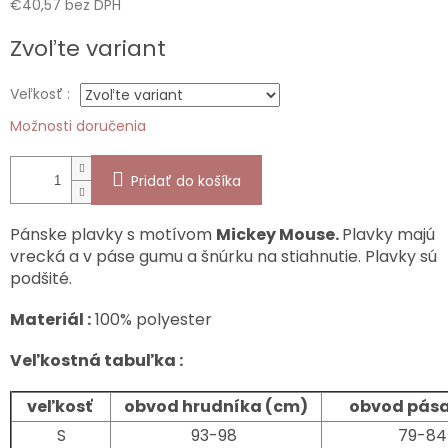
€40,57 bez DPH
Jednotková
Zvoľte variant
cena:
Veľkosť :
Možnosti doručenia
Pridať do košíka
Pánske plavky s motívom
Mickey Mouse.
Plavky majú
vrecká a v páse gumu a šnúrku na stiahnutie. Plavky sú
podšité.
Materiál :
100% polyester
Veľkostná tabuľka :
veľkosť
obvod hrudníka (cm)
obvod pása
S
93-98
79-84