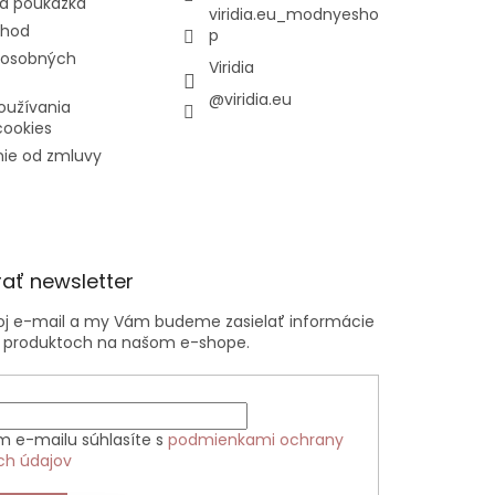
á poukážka
viridia.eu_modnyesho
chod
p
 osobných
Viridia
@viridia.eu
oužívania
cookies
ie od zmluvy
ať newsletter
voj e-mail a my Vám budeme zasielať informácie
 produktoch na našom e-shope.
m e-mailu súhlasíte s
podmienkami ochrany
ch údajov