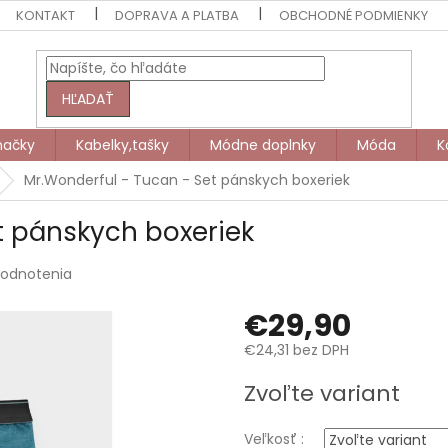
KONTAKT
DOPRAVA A PLATBA
OBCHODNÉ PODMIENKY
HĽADAŤ
načky
Kabelky,tašky
Módne doplnky
Móda
K
Mr.Wonderful - Tucan - Set pánskych boxeriek
t pánskych boxeriek
hodnotenia
€29,90
€24,31 bez DPH
Jednotková
Zvoľte variant
cena:
Veľkosť :