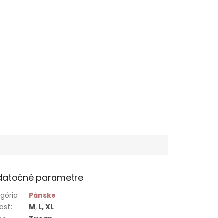
datočné parametre
gória
:
Pánske
osť
:
M, L, XL