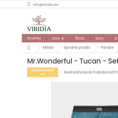
Prejsť
info@viridia.eu
na
obsah
Novinky
Leto ☀️
Škola
Sety
Z
Domov
Móda
Spodné prádlo
Pánske
Mr.Wonderful - Tucan - Se
Zvýhodnený
Priemerné
Neohodnotené
Podrobnosti 
set
hodnotenie
produktu
je
0,0
z
5
hviezdičiek.