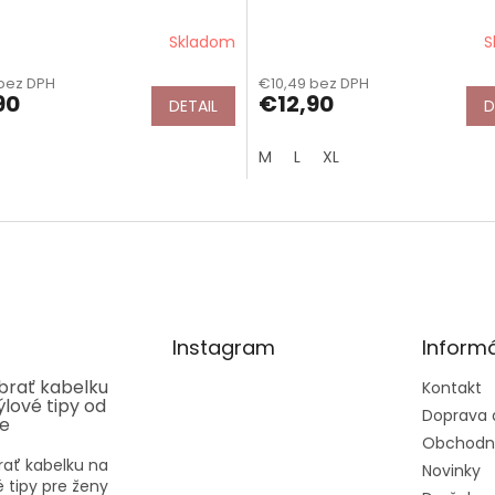
Skladom
S
bez DPH
€10,49 bez DPH
90
€12,90
DETAIL
D
M
L
XL
Instagram
Informá
ybrať kabelku
Kontakt
týlové tipy od
Doprava 
ee
Obchodn
rať kabelku na
Novinky
vé tipy pre ženy