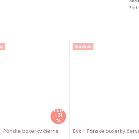
Mot
Far
a
bavlna
€18,90
–31
%
- Pánske boxerky čierne
Býk - Pánske boxerky čer