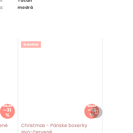
ív
:
Tucan
ba
:
modrá
bavlna
€18,90
€11,50
Ďalší
–31
–13
produkt
%
%
vené
Christmas - Pánske boxerky
sivo-červené