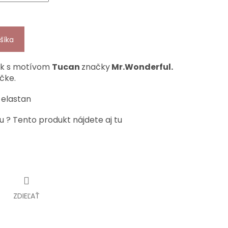
šíka
ek s motívom
Tucan
značky
Mr.Wonderful.
ičke.
 elastan
u ? Tento produkt nájdete aj tu
ZDIEĽAŤ