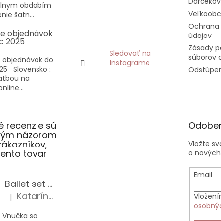
Darčekov
eálnym obdobím
Veľkoob
nie šatn...
Ochrana
ie objednávok
údajov
c 2025
Zásady p
Sledovať na
súborov 
 objednávok do
Instagrame
25 Slovensko :
Odstúpen
latbou na
nline...
 recenzie sú
Odober
slým názorom
zákazníkov,
Vložte s
 tento tovar
o nových
Email
Ballet set školská taška, nerezová fľaša a plný peračník s motívom baletky pre dievča
Katarína Sz.
Vložení
|
Hodnotenie produktu je 5 z 5 hviezdičiek.
osobný
 Vnučka sa