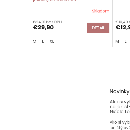
Skladom
€24,31 bez DPH
€10,49 
€29,90
€12,
DETAIL
M
L
XL
M
L
Z
á
p
ä
t
Novinky
i
e
Ako si v
na jar: š
Nicole L
Ako si vyb
jar: štýlo