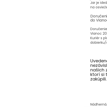
Jar je id
na osvieže
Doručen
do Viano
Doručenie
Vianoc 20
Kuriér s p
dobierku/o
Uvedené
nezávi
našich 
ktorí si
zakúpili.
Nádherná.