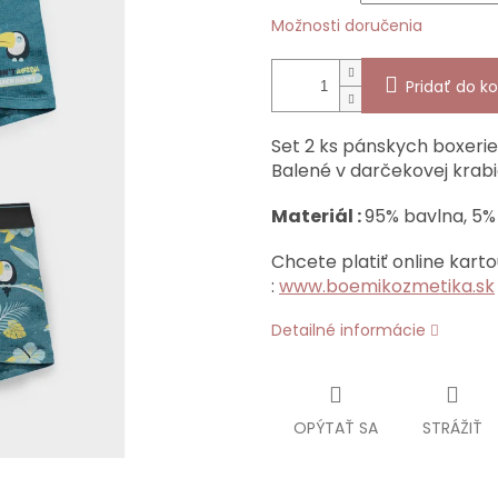
Možnosti doručenia
Pridať do ko
Set 2 ks pánskych boxeri
Balené v darčekovej krab
Materiál :
95% bavlna, 5%
Chcete platiť online karto
:
www.boemikozmetika.sk
Detailné informácie
OPÝTAŤ SA
STRÁŽIŤ