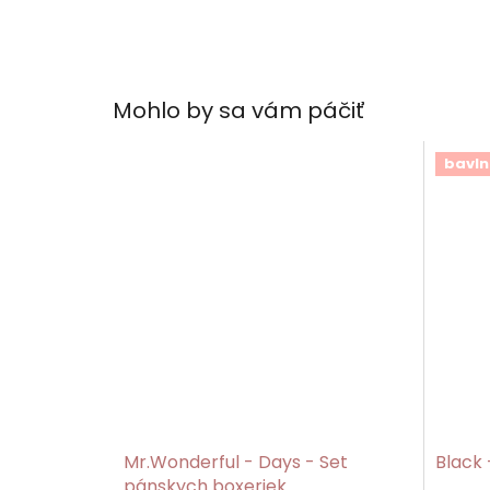
Mohlo by sa vám páčiť
bavln
Mr.Wonderful - Days - Set
Black 
pánskych boxeriek