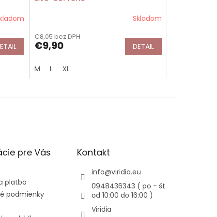
kladom
Skladom
€8,05 bez DPH
€9,90
ETAIL
DETAIL
M
L
XL
cie pre Vás
Kontakt
info
@
viridia.eu
a platba
0948436343 ( po - št
é podmienky
od 10:00 do 16:00 )
Viridia