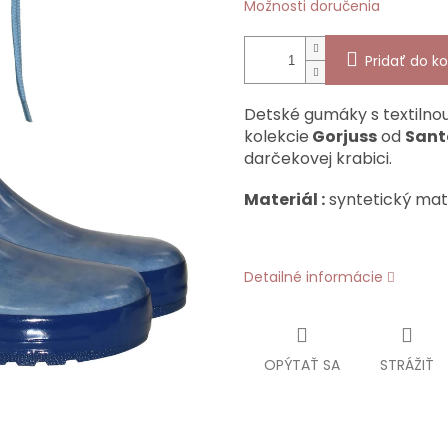
Možnosti doručenia
Pridať do ko
Detské gumáky s textiln
kolekcie
Gorjuss
od
Sant
darčekovej krabici.
Materiál :
syntetický mate
Detailné informácie
OPÝTAŤ SA
STRÁŽIŤ