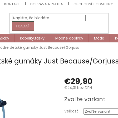
KONTAKT
DOPRAVA A PLATBA
OBCHODNÉ PODMIENKY
HĽADAŤ
načky
Kabelky,tašky
Módne doplnky
Móda
K
odré detské gumáky Just Because/Gorjuss
tské gumáky Just Because/Gorjus
€29,90
€24,31 bez DPH
Jednotková
Zvoľte variant
cena:
Veľkosť