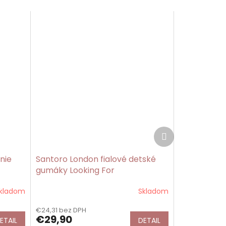
Ďalší
produkt
nie
Santoro London fialové detské
gumáky Looking For
Sunshine/Gorjuss
kladom
Skladom
€24,31 bez DPH
€29,90
ETAIL
DETAIL