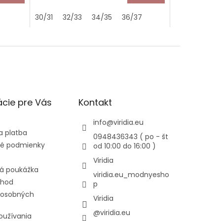
30/31
32/33
34/35
36/37
cie pre Vás
Kontakt
info
@
viridia.eu
a platba
0948436343 ( po - št
é podmienky
od 10:00 do 16:00 )
Viridia
á poukážka
viridia.eu_modnyesho
chod
p
 osobných
Viridia
@viridia.eu
oužívania