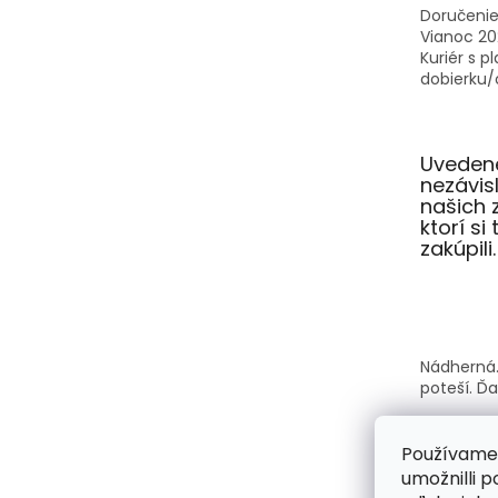
Doručenie
Vianoc 20
Kuriér s p
dobierku/o
Uvedené
nezávi
našich 
ktorí si
zakúpili.
Nádherná.
poteší. Ď
Používame
umožnilli 