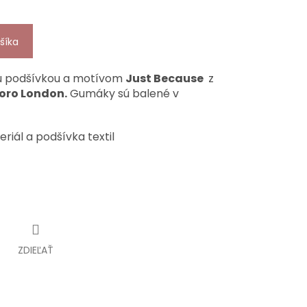
šíka
ou podšívkou a motívom
Just Because
z
oro London.
Gumáky sú balené v
riál a podšívka textil
ZDIEĽAŤ