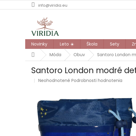
Prejsť
info@viridia.eu
na
obsah
Novinky
Leto ☀️
Škola
Sety
Z
Domov
Móda
Obuv
Santoro London m
Santoro London modré de
Priemerné
Neohodnotené
Podrobnosti hodnotenia
hodnotenie
produktu
je
0,0
z
5
hviezdičiek.