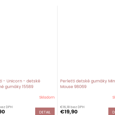
ti - Unicorn - detské
Perletti detské gumáky Min
xné gumáky 15589
Mouse 98069
Skladom
S
bez DPH
€16,18 bez DPH
90
€19,90
DETAIL
D