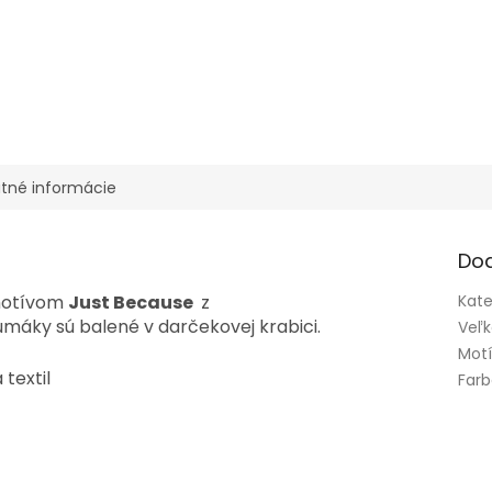
tné informácie
Do
 motívom
Just Because
z
Kate
máky sú balené v darčekovej krabici.
Veľk
Mot
 textil
Far