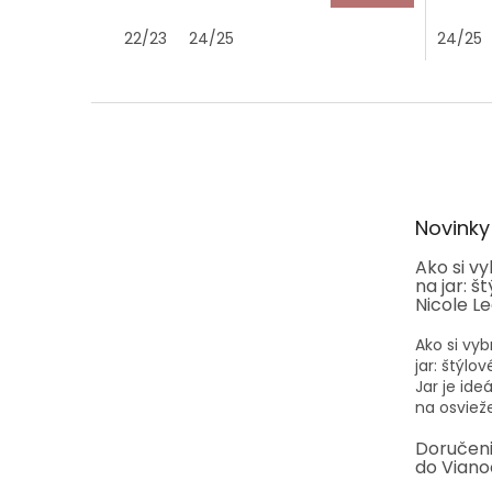
22/23
24/25
24/25
Z
á
p
ä
t
Novinky
i
e
Ako si v
na jar: š
Nicole L
Ako si vyb
jar: štýlo
Jar je id
na osvieže
Doručen
do Viano