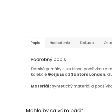
Popis
Hodnotenie
Diskusia
Osta
Podrobný popis
Detské gumáky s textilnou podšívkou a
kolekcie
Gorjuss
od
Santoro London.
Gu
Materiál :
syntetický materiál a podšívka
Mohlo by sa vám páčiť