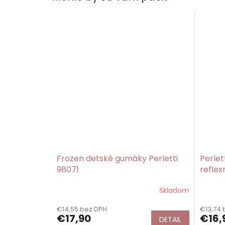
Frozen detské gumáky Perletti
Perlet
98071
refle
Skladom
€14,55 bez DPH
€13,74 
€17,90
€16,
DETAIL