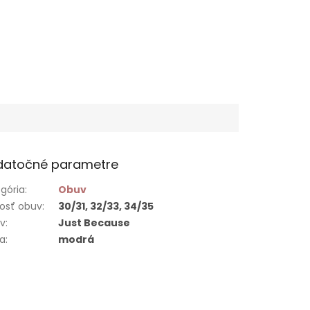
datočné parametre
gória
:
Obuv
osť obuv
:
30/31, 32/33, 34/35
ív
:
Just Because
ba
:
modrá