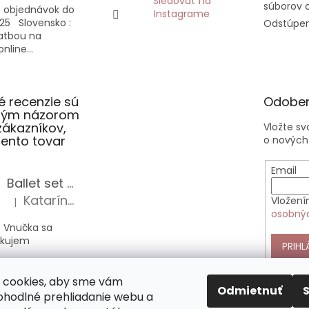
Sledovať na
súborov 
 objednávok do
Instagrame
25 Slovensko :
Odstúpen
latbou na
nline...
 recenzie sú
Odober
slým názorom
zákazníkov,
Vložte s
 tento tovar
o nových
Email
Ballet set školská taška, nerezová fľaša a plný peračník s motívom baletky pre dievča
Katarína Sz.
Vložení
|
Hodnotenie produktu je 5 z 5 hviezdičiek.
osobný
 Vnučka sa
akujem
PRIHL
Anekke Outer štýlová kabelka do ruky
 cookies, aby sme vám
Alica Sz.
|
Odmietnuť
Hodnotenie produktu je 5 z 5 hviezdičiek.
pohodlné prehliadanie webu a