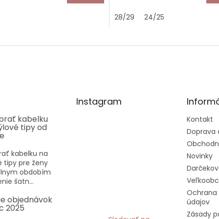
28/29
24/25
Instagram
Informá
ybrať kabelku
Kontakt
týlové tipy od
Doprava 
ee
Obchodn
rať kabelku na
Novinky
vé tipy pre ženy
Darčekov
eálnym obdobím
Veľkoob
nie šatn...
Ochrana
ie objednávok
údajov
c 2025
Zásady p