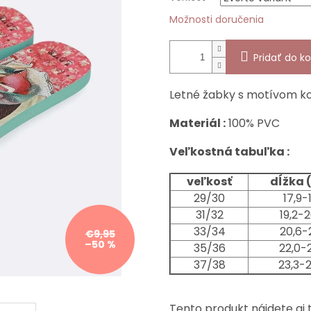
Možnosti doručenia
Pridať do ko
Letné žabky s motívom k
Materiál :
100% PVC
Veľkostná tabuľka :
veľkosť
dĺžka 
29/30
17,9-1
31/32
19,2-2
33/34
20,6-2
€9,95
–50 %
35/36
22,0-
37/38
23,3-
Tento produkt nájdete aj t