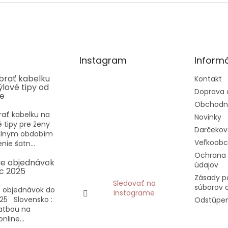
Instagram
Informá
ybrať kabelku
Kontakt
týlové tipy od
Doprava 
ee
Obchodn
rať kabelku na
Novinky
vé tipy pre ženy
Darčekov
eálnym obdobím
Veľkoob
nie šatn...
Ochrana
ie objednávok
údajov
c 2025
Zásady p
Sledovať na
súborov 
 objednávok do
Instagrame
25 Slovensko :
Odstúpen
latbou na
nline...