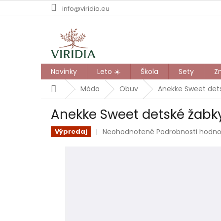
Prejsť
info@viridia.eu
na
obsah
Novinky
Leto ☀️
Škola
Sety
Z
Domov
Móda
Obuv
Anekke Sweet det
Anekke Sweet detské žabk
Priemerné
Neohodnotené
Podrobnosti hodno
Výpredaj
hodnotenie
produktu
je
0,0
z
5
hviezdičiek.