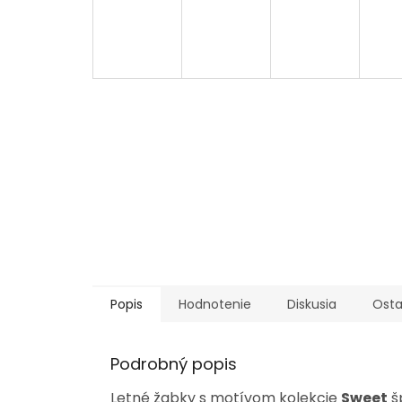
Popis
Hodnotenie
Diskusia
Osta
Podrobný popis
Letné žabky s motívom kolekcie
Sweet
š