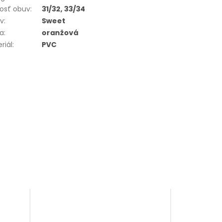
osť obuv
:
31/32, 33/34
ív
:
Sweet
ba
:
oranžová
riál
:
PVC