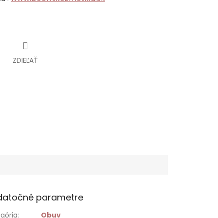
ZDIEĽAŤ
datočné parametre
gória
:
Obuv