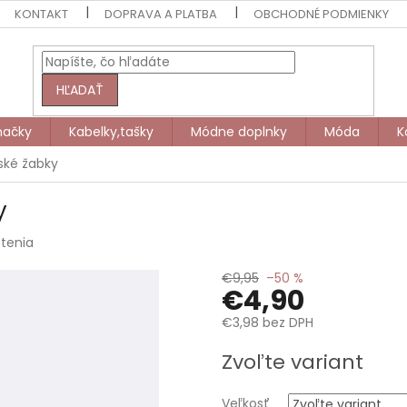
KONTAKT
DOPRAVA A PLATBA
OBCHODNÉ PODMIENKY
HĽADAŤ
načky
Kabelky,tašky
Módne doplnky
Móda
K
ské žabky
y
tenia
€9,95
–50 %
€4,90
€3,98 bez DPH
Jednotková
Zvoľte variant
cena:
Veľkosť