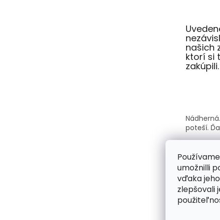
Uvedené
nezávi
našich 
ktorí si
zakúpili.
Nádherná.
poteší. Ď
Používame
umožnilli 
vďaka jeho
Kabelky A
zlepšovali 
krásne a s
použiteľnos
každý vši
kabelka s
požiadavk