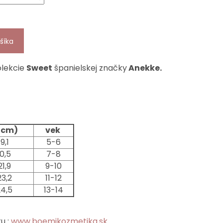
šíka
olekcie
Sweet
španielskej značky
Anekke.
(cm)
vek
9,1
5-6
0,5
7-8
1,9
9-10
23,2
11-12
24,5
13-14
u :
www.boemikozmetika.sk