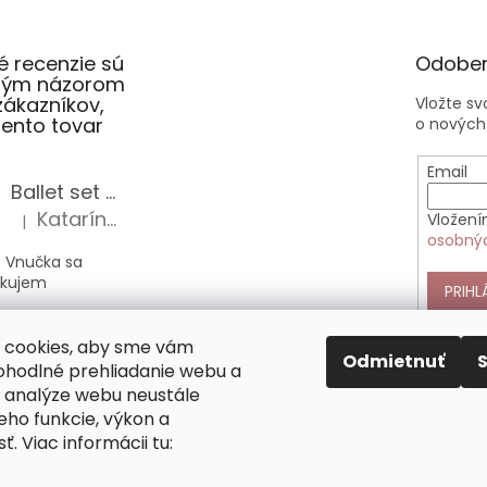
 recenzie sú
Odober
slým názorom
zákazníkov,
Vložte s
 tento tovar
o nových
Email
Ballet set školská taška, nerezová fľaša a plný peračník s motívom baletky pre dievča
Katarína Sz.
Vložení
|
Hodnotenie produktu je 5 z 5 hviezdičiek.
osobný
 Vnučka sa
akujem
PRIHL
Anekke Outer štýlová kabelka do ruky
 cookies, aby sme vám
Alica Sz.
|
Odmietnuť
Hodnotenie produktu je 5 z 5 hviezdičiek.
pohodlné prehliadanie webu a
 analýze webu neustále
nekke sú veľmi
jeho funkcie, výkon a
 nimi si vás
ť. Viac informácii tu:
mne. Táto
pĺňa všetky moje
y.