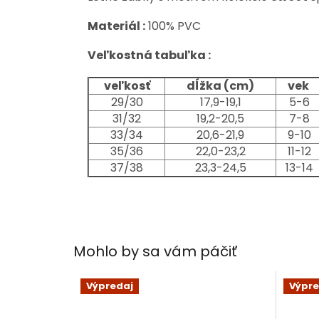
Materiál :
100% PVC
Veľkostná tabuľka :
veľkosť
dĺžka (cm)
vek
29/30
17,9-19,1
5-6
31/32
19,2-20,5
7-8
33/34
20,6-21,9
9-10
35/36
22,0-23,2
11-12
37/38
23,3-24,5
13-14
Mohlo by sa vám páčiť
Výpredaj
Výpre