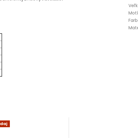
Veľk
Mot
Far
Mate
daj