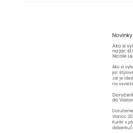
Z
á
p
ä
t
Novinky
i
e
Ako si v
na jar: š
Nicole L
Ako si vyb
jar: štýlo
Jar je id
na osvieže
Doručen
do Viano
Doručenie
Vianoc 20
Kuriér s p
dobierku/o