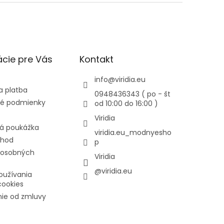
cie pre Vás
Kontakt
info
@
viridia.eu
a platba
0948436343 ( po - št
é podmienky
od 10:00 do 16:00 )
Viridia
á poukážka
viridia.eu_modnyesho
chod
p
 osobných
Viridia
@viridia.eu
oužívania
cookies
ie od zmluvy