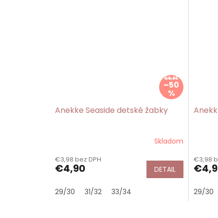
€9,95
–50
%
Anekke Seaside detské žabky
Anekk
Skladom
€3,98 bez DPH
€3,98 
€4,90
€4,9
DETAIL
29/30
31/32
33/34
29/30