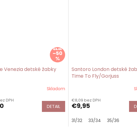
€9,95
–50
%
e Venezia detské žabky
Santoro London detské ža
Time To Fly/Gorjuss
Skladom
S
bez DPH
€8,09 bez DPH
0
€9,95
DETAIL
D
31/32
33/34
35/36