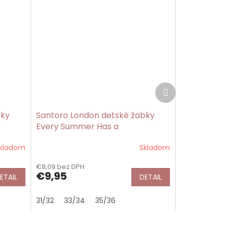
Ďalší
produkt
bky
Santoro London detské žabky
Every Summer Has a
Story/Gorjuss
kladom
Skladom
€8,09 bez DPH
€9,95
ETAIL
DETAIL
31/32
33/34
35/36