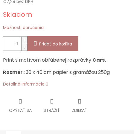
€7,28 bez DPH
Jednotková
Skladom
cena:
Možnosti doručenia
Pridať do košíka
Print s motívom obľúbenej rozprávky
Cars.
Rozmer :
30 x 40 cm papier s gramážou 250g
Detailné informácie
OPÝTAŤ SA
STRÁŽIŤ
ZDIEĽAŤ