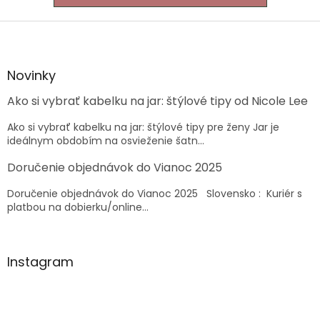
Z
á
p
ä
Novinky
t
Ako si vybrať kabelku na jar: štýlové tipy od Nicole Lee
i
e
Ako si vybrať kabelku na jar: štýlové tipy pre ženy Jar je
ideálnym obdobím na osvieženie šatn...
Doručenie objednávok do Vianoc 2025
Doručenie objednávok do Vianoc 2025 Slovensko : Kuriér s
platbou na dobierku/online...
Instagram