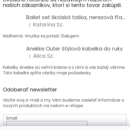
našich zákazníkov, ktorí si tento tovar zakúpili.
Ballet set školská taška, nerezová fľaša a plný peračník s motívom baletky pre dievča
Katarína Sz.
|
Hodnotenie produktu je 5 z 5 hviezdičiek.
Nádherná. Vnučka sa poteší. Ďakujem
Anekke Outer štýlová kabelka do ruky
Alica Sz.
|
Hodnotenie produktu je 5 z 5 hviezdičiek.
Kabelky Anekke sú veľmi krásne a s nimi si vás každý všimne.
Táto kabelka spĺňa všetky moje požiadavky.
Odoberať newsletter
Vložte svoj e-mail a my Vám budeme zasielať informácie o
nových produktoch na našom e-shope.
Email