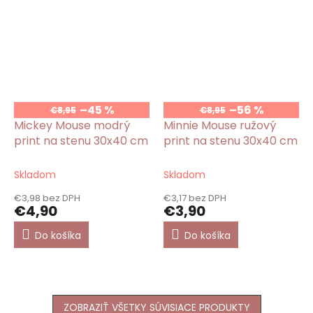
–45 %
–56 %
€8,95
€8,95
Mickey Mouse modrý
Minnie Mouse ružový
print na stenu 30x40 cm
print na stenu 30x40 cm
Skladom
Skladom
€3,98 bez DPH
€3,17 bez DPH
€4,90
€3,90
Do košíka
Do košíka
ZOBRAZIŤ VŠETKY SÚVISIACE PRODUKTY