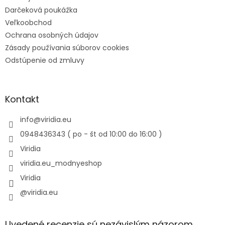
Darčeková poukážka
Veľkoobchod
Ochrana osobných údajov
Zásady používania súborov cookies
Odstúpenie od zmluvy
Kontakt
info
@
viridia.eu
0948436343 ( po - št od 10:00 do 16:00 )
Viridia
viridia.eu_modnyeshop
Viridia
@viridia.eu
Uvedené recenzie sú nezávislým názorom