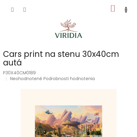
Prejsť
NÁKU
na
obsah
KOŠÍK
Cars print na stenu 30x40cm
autá
P30X40CM0189
Priemerné
Neohodnotené
Podrobnosti hodnotenia
hodnotenie
produktu
je
0,0
z
5
hviezdičiek.