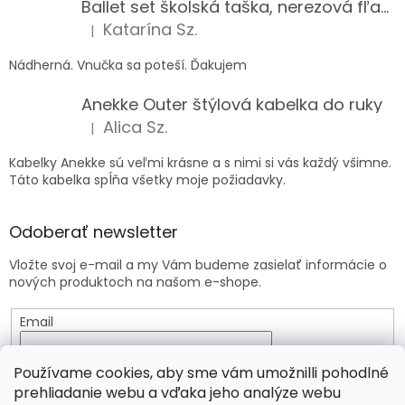
Ballet set školská taška, nerezová fľaša a plný peračník s motívom baletky pre dievča
Katarína Sz.
|
Hodnotenie produktu je 5 z 5 hviezdičiek.
Nádherná. Vnučka sa poteší. Ďakujem
Anekke Outer štýlová kabelka do ruky
Alica Sz.
|
Hodnotenie produktu je 5 z 5 hviezdičiek.
Kabelky Anekke sú veľmi krásne a s nimi si vás každý všimne.
Táto kabelka spĺňa všetky moje požiadavky.
Odoberať newsletter
Vložte svoj e-mail a my Vám budeme zasielať informácie o
nových produktoch na našom e-shope.
Email
Vložením e-mailu súhlasíte s
podmienkami ochrany
Používame cookies, aby sme vám umožnilli pohodlné
osobných údajov
prehliadanie webu a vďaka jeho analýze webu