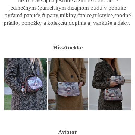
niečo nové aj na jesenné a zimné obdobie. S
jedinečným španielskym dizajnom budú v ponuke
pyžamá,papuče,župany,mikiny,čapice,rukavice,spodné
prádlo, ponožky a kolekciu doplnia aj vankúše a deky.
MissAnekke
Aviator