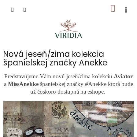
Prejsť
NÁKU
na
obsah
KOŠÍK
Nová jeseň/zima kolekcia
španielskej značky Anekke
Predstavujeme Vám novú jeseň/zima kolekciu
Aviator
a
MissAnekke
španielskej značky #Anekke ktorá bude
už čoskoro dostupná na eshope.