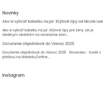
á
p
ä
Novinky
t
Ako si vybrať kabelku na jar: štýlové tipy od Nicole Lee
i
e
Ako si vybrať kabelku na jar: štýlové tipy pre ženy Jar je
ideálnym obdobím na osvieženie šatn...
Doručenie objednávok do Vianoc 2025
Doručenie objednávok do Vianoc 2025 Slovensko : Kuriér s
platbou na dobierku/online...
Instagram