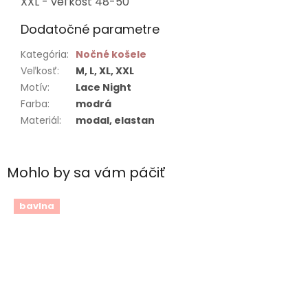
XXL - veľkosť 48-50
Dodatočné parametre
Kategória
:
Nočné košele
Veľkosť
:
M, L, XL, XXL
Motív
:
Lace Night
Farba
:
modrá
Materiál
:
modal, elastan
Mohlo by sa vám páčiť
bavlna