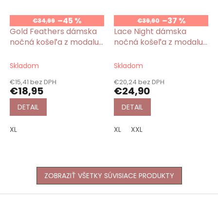
–45 %
–37 %
€34,99
€39,90
Gold Feathers dámska
Lace Night dámska
nočná košeľa z modalu
nočná košeľa z modalu
ružová
sivá
Skladom
Skladom
€15,41 bez DPH
€20,24 bez DPH
€18,95
€24,90
DETAIL
DETAIL
XL
XL
XXL
ZOBRAZIŤ VŠETKY SÚVISIACE PRODUKTY
Z
á