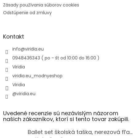
Zásady používania súborov cookies
Odstúpenie od zmluvy
Kontakt
info
@
viridia.eu
0948436343 ( po - št od 10:00 do 16:00 )
Viridia
viridia.eu_modnyeshop
Viridia
@viridia.eu
Uvedené recenzie sú nezávislým názorom
našich zákazníkov, ktorí si tento tovar zakúpili.
Ballet set školská taška, nerezová fľaša a plný peračník s motívom baletky pre dievča