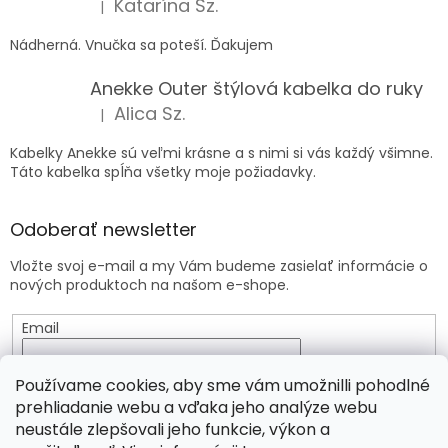
Katarína Sz.
|
Hodnotenie produktu je 5 z 5 hviezdičiek.
Nádherná. Vnučka sa poteší. Ďakujem
Anekke Outer štýlová kabelka do ruky
Alica Sz.
|
Hodnotenie produktu je 5 z 5 hviezdičiek.
Kabelky Anekke sú veľmi krásne a s nimi si vás každý všimne.
Táto kabelka spĺňa všetky moje požiadavky.
Odoberať newsletter
Vložte svoj e-mail a my Vám budeme zasielať informácie o
nových produktoch na našom e-shope.
Email
Vložením e-mailu súhlasíte s
podmienkami ochrany
Používame cookies, aby sme vám umožnilli pohodlné
osobných údajov
prehliadanie webu a vďaka jeho analýze webu
neustále zlepšovali jeho funkcie, výkon a
PRIHLÁSIŤ SA