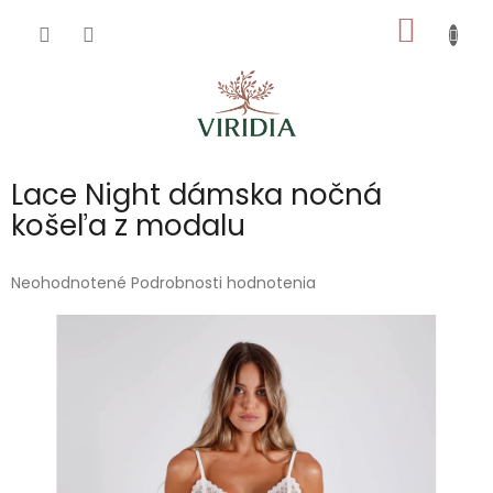
Prejsť
NÁKU
na
obsah
KOŠÍK
Lace Night dámska nočná
košeľa z modalu
Priemerné
Neohodnotené
Podrobnosti hodnotenia
hodnotenie
produktu
je
0,0
z
5
hviezdičiek.