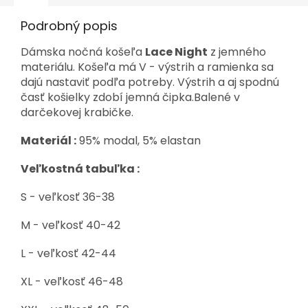
Podrobný popis
Dámska nočná košeľa
Lace Night
z jemného
materiálu. Košeľa má V - výstrih a ramienka sa
dajú nastaviť podľa potreby. Výstrih a aj spodnú
časť košielky zdobí jemná čipka.Balené v
darčekovej krabičke.
Materiál :
95% modal, 5% elastan
Veľkostná tabuľka :
S - veľkosť 36-38
M - veľkosť 40-42
L - veľkosť 42-44
XL - veľkosť 46-48