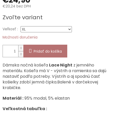
€24,90
€20,24 bez DPH
Jednotková
Zvoľte variant
cena:
Veľkosť :
Možnosti doručenia
Pridať do košíka
Dámska nočná košeľa
Lace Night
z jemného
materiálu. Košeľa má V - výstrih a ramienka sa dajú
nastaviť podľa potreby. Výstrih a aj spodnú časť
košielky zdobí jemná čipka.Balené v darčekovej
krabičke.
Materiál :
95% modal, 5% elastan
Veľkostná tabuľka :