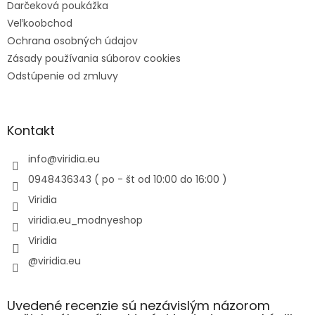
Darčeková poukážka
Veľkoobchod
Ochrana osobných údajov
Zásady používania súborov cookies
Odstúpenie od zmluvy
Kontakt
info
@
viridia.eu
0948436343 ( po - št od 10:00 do 16:00 )
Viridia
viridia.eu_modnyeshop
Viridia
@viridia.eu
Uvedené recenzie sú nezávislým názorom