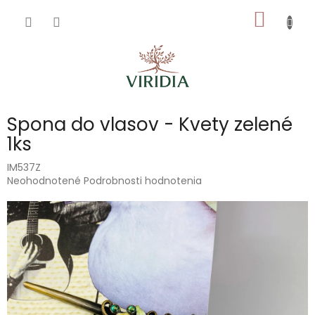
Prejsť
NÁKU
na
obsah
KOŠÍK
Spona do vlasov - Kvety zelené
1ks
IM537Z
Priemerné
Neohodnotené
Podrobnosti hodnotenia
hodnotenie
produktu
je
0,0
z
5
hviezdičiek.