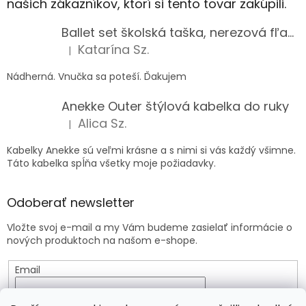
našich zákazníkov, ktorí si tento tovar zakúpili.
Ballet set školská taška, nerezová fľaša a plný peračník s motívom baletky pre dievča
Katarína Sz.
|
Hodnotenie produktu je 5 z 5 hviezdičiek.
Nádherná. Vnučka sa poteší. Ďakujem
Anekke Outer štýlová kabelka do ruky
Alica Sz.
|
Hodnotenie produktu je 5 z 5 hviezdičiek.
Kabelky Anekke sú veľmi krásne a s nimi si vás každý všimne.
Táto kabelka spĺňa všetky moje požiadavky.
Odoberať newsletter
Vložte svoj e-mail a my Vám budeme zasielať informácie o
nových produktoch na našom e-shope.
Email
Vložením e-mailu súhlasíte s
podmienkami ochrany