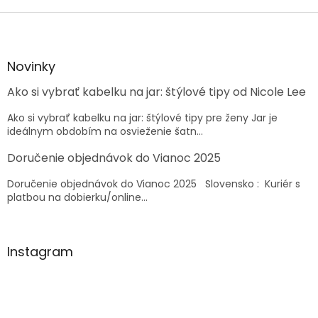
Z
á
p
ä
Novinky
t
Ako si vybrať kabelku na jar: štýlové tipy od Nicole Lee
i
e
Ako si vybrať kabelku na jar: štýlové tipy pre ženy Jar je
ideálnym obdobím na osvieženie šatn...
Doručenie objednávok do Vianoc 2025
Doručenie objednávok do Vianoc 2025 Slovensko : Kuriér s
platbou na dobierku/online...
Instagram