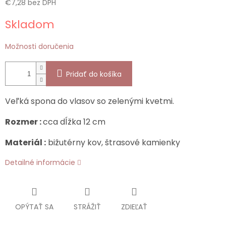
€7,28 bez DPH
Jednotková
Skladom
cena:
Možnosti doručenia
Pridať do košíka
Veľká spona do vlasov so zelenými kvetmi.
Rozmer :
cca dĺžka 12 cm
Materiál :
bižutérny kov, štrasové kamienky
Detailné informácie
OPÝTAŤ SA
STRÁŽIŤ
ZDIEĽAŤ