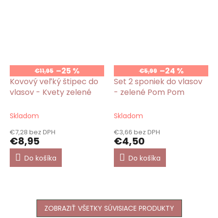
–25 %
–24 %
€11,95
€5,99
Kovový veľký štipec do
Set 2 sponiek do vlasov
vlasov - Kvety zelené
- zelené Pom Pom
Skladom
Skladom
€7,28 bez DPH
€3,66 bez DPH
€8,95
€4,50
Do košíka
Do košíka
ZOBRAZIŤ VŠETKY SÚVISIACE PRODUKTY