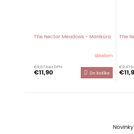
The Nectar Meadows - Manikúra
The N
Skladom
€9,67 bez DPH
€9,67 
€11,90
€11,
Do košíka
Z
á
p
ä
t
Novinky
i