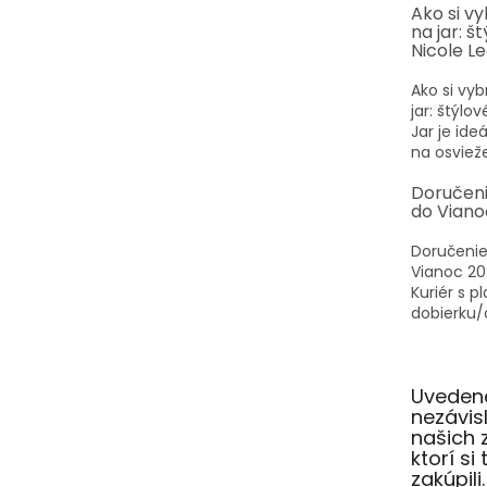
e
Ako si v
na jar: š
Nicole L
Ako si vyb
jar: štýlo
Jar je id
na osvieže
Doručen
do Viano
Doručenie
Vianoc 20
Kuriér s p
dobierku/o
Uvedené
nezávi
našich 
ktorí si
zakúpili.