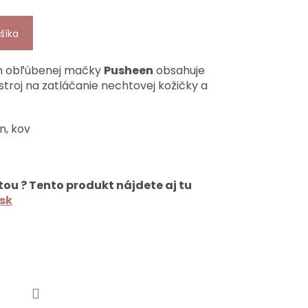
šíka
om obľúbenej mačky
Pusheen
obsahuje
ástroj na zatláčanie nechtovej kožičky a
n, kov
tou ? Tento produkt nájdete aj tu
sk