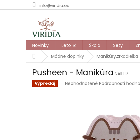
Prejsť
info@viridia.eu
na
obsah
Novinky
Leto ☀️
Škola
Sety
Z
Domov
Módne doplnky
Manikúry,zrkadielka
Pusheen - Manikúra
NAIL117
Priemerné
Neohodnotené
Podrobnosti hodno
Výpredaj
hodnotenie
produktu
je
0,0
z
5
hviezdičiek.