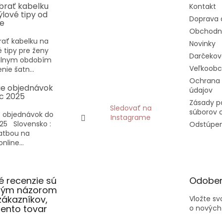
ybrať kabelku
Kontakt
týlové tipy od
Doprava 
ee
Obchodn
rať kabelku na
Novinky
vé tipy pre ženy
Darčekov
eálnym obdobím
Veľkoob
nie šatn...
Ochrana
ie objednávok
údajov
c 2025
Zásady p
Sledovať na
súborov 
 objednávok do
Instagrame
25 Slovensko :
Odstúpen
latbou na
nline...
 recenzie sú
Odober
slým názorom
zákazníkov,
Vložte s
 tento tovar
o nových