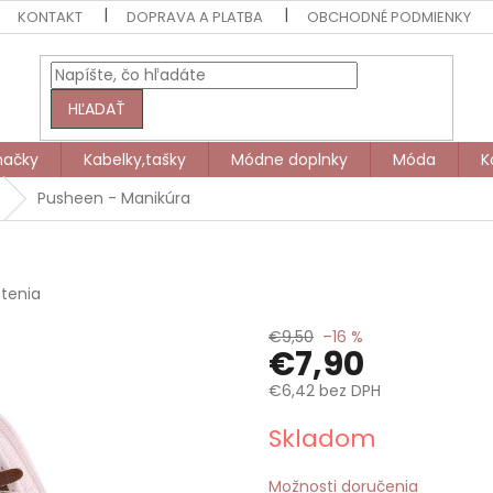
KONTAKT
DOPRAVA A PLATBA
OBCHODNÉ PODMIENKY
HĽADAŤ
načky
Kabelky,tašky
Módne doplnky
Móda
K
Pusheen - Manikúra
tenia
€9,50
–16 %
€7,90
€6,42 bez DPH
Jednotková
Skladom
cena:
Možnosti doručenia