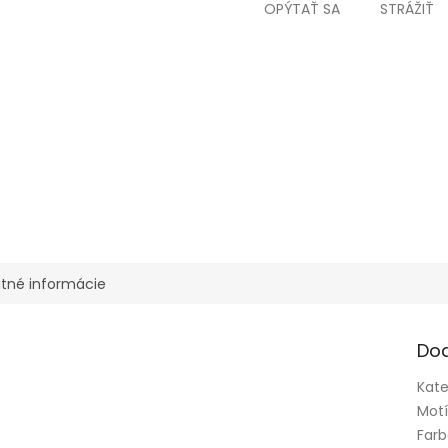
OPÝTAŤ SA
STRÁŽIŤ
tné informácie
Do
Kate
Mot
Far