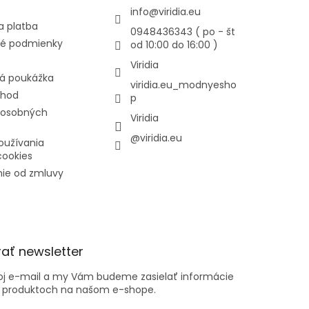
info
@
viridia.eu
a platba
0948436343 ( po - št
é podmienky
od 10:00 do 16:00 )
Viridia
á poukážka
viridia.eu_modnyesho
chod
p
 osobných
Viridia
@viridia.eu
oužívania
cookies
ie od zmluvy
ať newsletter
voj e-mail a my Vám budeme zasielať informácie
 produktoch na našom e-shope.