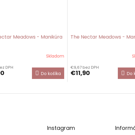
ectar Meadows - Manikúra
The Nectar Meadows - Man
Skladom
S
bez DPH
€9,67 bez DPH
90
€11,90
Do košíka
Do 
Instagram
Informá