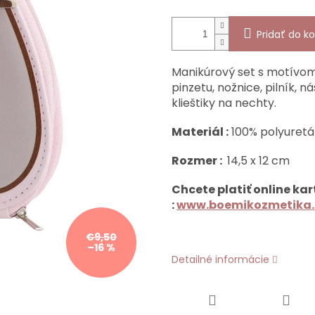
Pridať do ko
Manikúrový set s motív
pinzetu, nožnice, pilník, n
klieštiky na nechty.
Materiál :
100% polyuretá
Rozmer :
14,5 x 12 cm
Chcete platiť online kar
:
www.boemikozmetika.
€9,50
–16 %
Detailné informácie