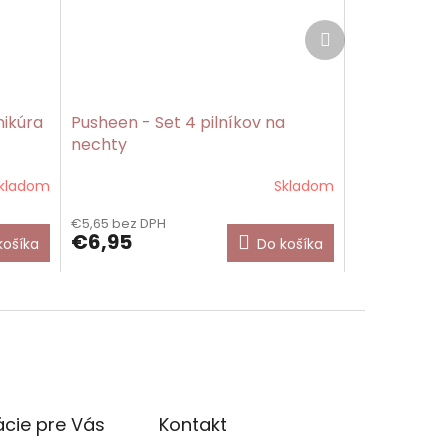
Ďalší
produkt
ikúra
Pusheen - Set 4 pilníkov na
nechty
kladom
Skladom
€5,65 bez DPH
€6,95
košíka
Do košíka
cie pre Vás
Kontakt