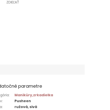
ZDIEĽAŤ
datočné parametre
gória
:
Manikúry,zrkadielka
ív
:
Pusheen
ba
:
ružová, sivá