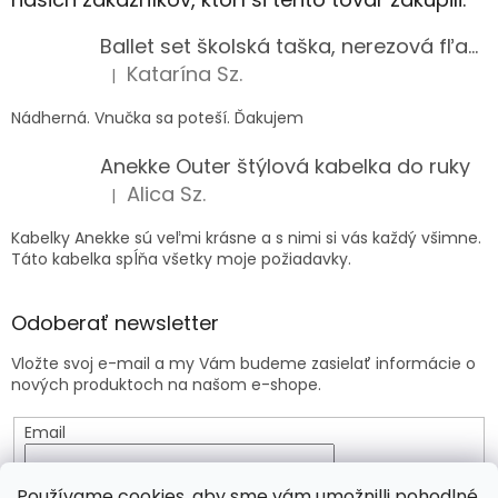
Ballet set školská taška, nerezová fľaša a plný peračník s motívom baletky pre dievča
Katarína Sz.
|
Hodnotenie produktu je 5 z 5 hviezdičiek.
Nádherná. Vnučka sa poteší. Ďakujem
Anekke Outer štýlová kabelka do ruky
Alica Sz.
|
Hodnotenie produktu je 5 z 5 hviezdičiek.
Kabelky Anekke sú veľmi krásne a s nimi si vás každý všimne.
Táto kabelka spĺňa všetky moje požiadavky.
Odoberať newsletter
Vložte svoj e-mail a my Vám budeme zasielať informácie o
nových produktoch na našom e-shope.
Email
Vložením e-mailu súhlasíte s
podmienkami ochrany
Používame cookies, aby sme vám umožnilli pohodlné