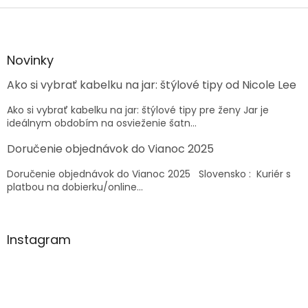
Z
á
p
ä
Novinky
t
Ako si vybrať kabelku na jar: štýlové tipy od Nicole Lee
i
e
Ako si vybrať kabelku na jar: štýlové tipy pre ženy Jar je
ideálnym obdobím na osvieženie šatn...
Doručenie objednávok do Vianoc 2025
Doručenie objednávok do Vianoc 2025 Slovensko : Kuriér s
platbou na dobierku/online...
Instagram