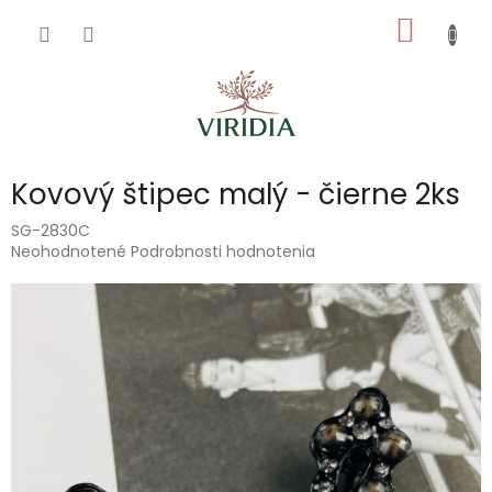
Prejsť
NÁKU
na
obsah
KOŠÍK
Kovový štipec malý - čierne 2ks
SG-2830C
Priemerné
Neohodnotené
Podrobnosti hodnotenia
hodnotenie
produktu
je
0,0
z
5
hviezdičiek.