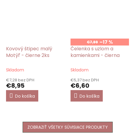
–17 %
€7,99
Kovový štipec malý
Čelenka s uzlom a
Motýľ - čierne 2ks
kamienkami - čierna
Skladom
Skladom
€7,28 bez DPH
€5,37 bez DPH
€8,95
€6,60
Do košíka
Do košíka
ZOBRAZIŤ VŠETKY SÚVISIACE PRODUKTY