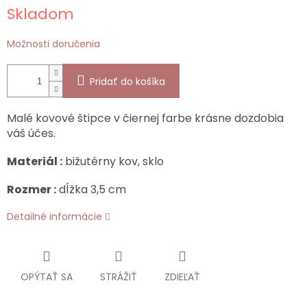
Jednotková
Skladom
cena:
Možnosti doručenia
Pridať do košíka
Malé kovové štipce v čiernej farbe krásne dozdobia
váš účes.
Materiál :
bižutérny kov, sklo
Rozmer :
dĺžka 3,5 cm
Detailné informácie
OPÝTAŤ SA
STRÁŽIŤ
ZDIEĽAŤ