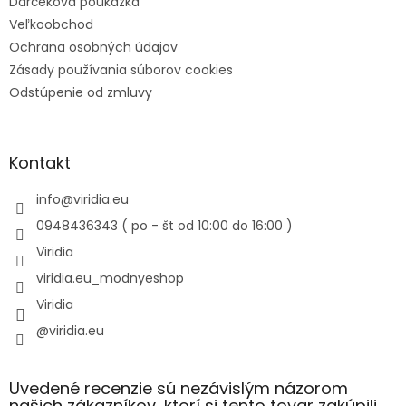
Darčeková poukážka
Veľkoobchod
Ochrana osobných údajov
Zásady používania súborov cookies
Odstúpenie od zmluvy
Kontakt
info
@
viridia.eu
0948436343 ( po - št od 10:00 do 16:00 )
Viridia
viridia.eu_modnyeshop
Viridia
@viridia.eu
Uvedené recenzie sú nezávislým názorom
našich zákazníkov, ktorí si tento tovar zakúpili.