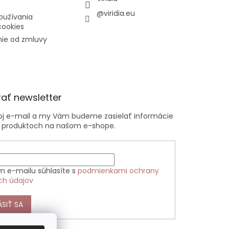
@viridia.eu
oužívania
cookies
ie od zmluvy
ať newsletter
voj e-mail a my Vám budeme zasielať informácie
 produktoch na našom e-shope.
m e-mailu súhlasíte s
podmienkami ochrany
ch údajov
ÁSIŤ SA