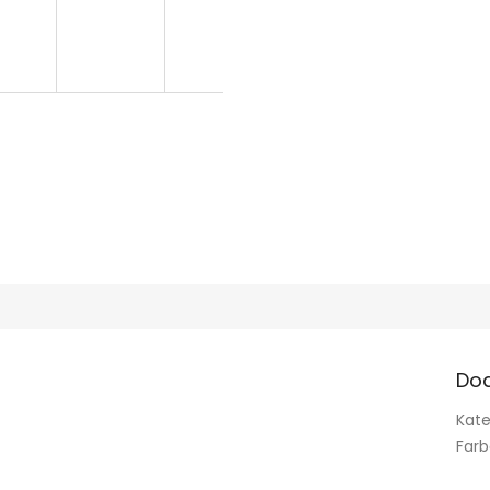
Do
Kate
Far