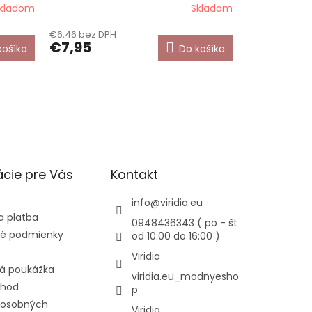
kladom
Skladom
€6,46 bez DPH
€7,95
košíka
Do košíka
cie pre Vás
Kontakt
info
@
viridia.eu
a platba
0948436343 ( po - št
é podmienky
od 10:00 do 16:00 )
Viridia
á poukážka
viridia.eu_modnyesho
chod
p
 osobných
Viridia