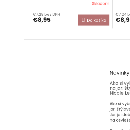
Skladom
€7,28 bez DPH
€7,24 
€8,95
€8,9
Do košíka
Z
á
p
ä
t
Novinky
i
e
Ako si v
na jar: š
Nicole L
Ako si vyb
jar: štýlo
Jar je id
na osvieže