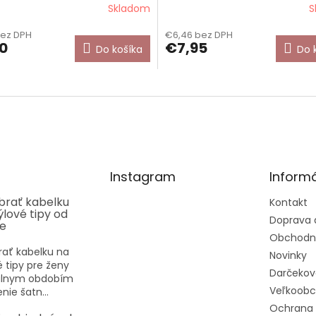
Skladom
S
bez DPH
€6,46 bez DPH
0
€7,95
Do košíka
Do 
Instagram
Informá
ybrať kabelku
Kontakt
týlové tipy od
Doprava 
ee
Obchodn
rať kabelku na
Novinky
vé tipy pre ženy
Darčekov
eálnym obdobím
Veľkoob
nie šatn...
Ochrana