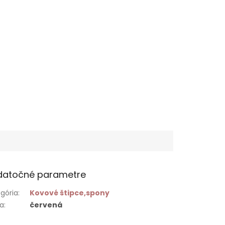
datočné parametre
gória
:
Kovové štipce,spony
ba
:
červená