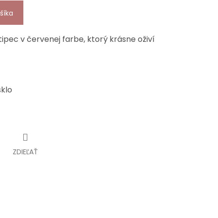
šíka
ipec v červenej farbe, ktorý krásne oživí
sklo
ZDIEĽAŤ