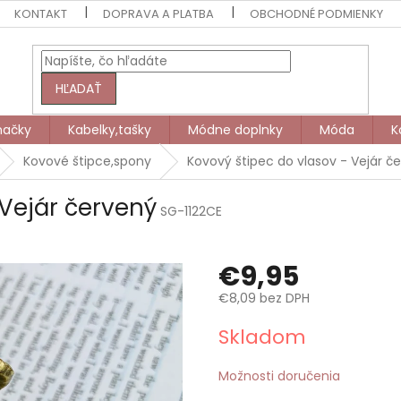
KONTAKT
DOPRAVA A PLATBA
OBCHODNÉ PODMIENKY
HĽADAŤ
načky
Kabelky,tašky
Módne doplnky
Móda
K
Kovové štipce,spony
Kovový štipec do vlasov - Vejár č
 Vejár červený
SG-1122CE
€9,95
€8,09 bez DPH
Jednotková
Skladom
cena:
Možnosti doručenia