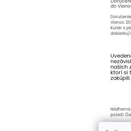
Doručen
do Viano
Doručenie
Vianoc 20
Kuriér s p
dobierku/o
Uvedené
nezávi
našich 
ktorí si
zakúpili.
Nádherná.
poteší. Ď