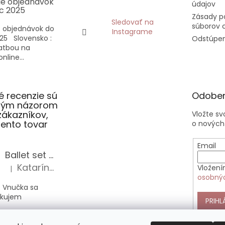
ie objednávok
údajov
c 2025
Zásady p
Sledovať na
súborov 
 objednávok do
Instagrame
25 Slovensko :
Odstúpen
latbou na
nline...
 recenzie sú
Odober
slým názorom
zákazníkov,
Vložte s
 tento tovar
o nových
Email
Ballet set školská taška, nerezová fľaša a plný peračník s motívom baletky pre dievča
Katarína Sz.
Vložení
|
Hodnotenie produktu je 5 z 5 hviezdičiek.
osobný
 Vnučka sa
akujem
PRIHL
Anekke Outer štýlová kabelka do ruky