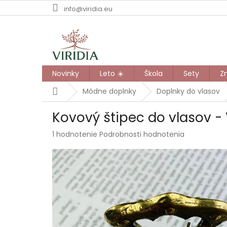
Prejsť
info@viridia.eu
na
obsah
Novinky
Leto ☀️
Škola
Sety
Z
Domov
Módne doplnky
Doplnky do vlasov
Kovový štipec do vlasov -
Priemerné
1 hodnotenie
Podrobnosti hodnotenia
hodnotenie
produktu
je
5,0
z
5
hviezdičiek.