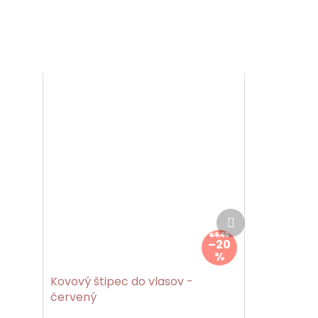
Ďalší
produkt
€9,95
–20
%
Kovový štipec do vlasov -
červený