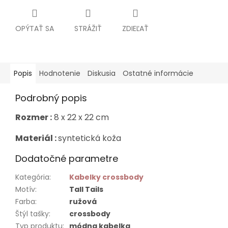
OPÝTAŤ SA
STRÁŽIŤ
ZDIEĽAŤ
Popis
Hodnotenie
Diskusia
Ostatné informácie
Podrobný popis
Rozmer :
8 x 22 x 22 cm
Materiál :
syntetická koža
Dodatočné parametre
Kategória
:
Kabelky crossbody
Motív
:
Tall Tails
Farba
:
ružová
Štýl tašky
:
crossbody
Typ produktu
:
módna kabelka