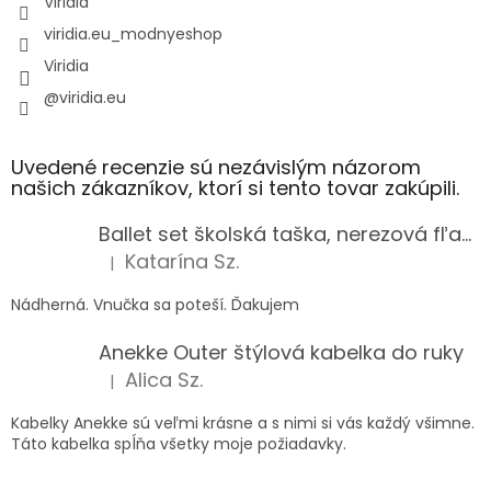
Viridia
viridia.eu_modnyeshop
Viridia
@viridia.eu
Uvedené recenzie sú nezávislým názorom
našich zákazníkov, ktorí si tento tovar zakúpili.
Ballet set školská taška, nerezová fľaša a plný peračník s motívom baletky pre dievča
Katarína Sz.
|
Hodnotenie produktu je 5 z 5 hviezdičiek.
Nádherná. Vnučka sa poteší. Ďakujem
Anekke Outer štýlová kabelka do ruky
Alica Sz.
|
Hodnotenie produktu je 5 z 5 hviezdičiek.
Kabelky Anekke sú veľmi krásne a s nimi si vás každý všimne.
Táto kabelka spĺňa všetky moje požiadavky.