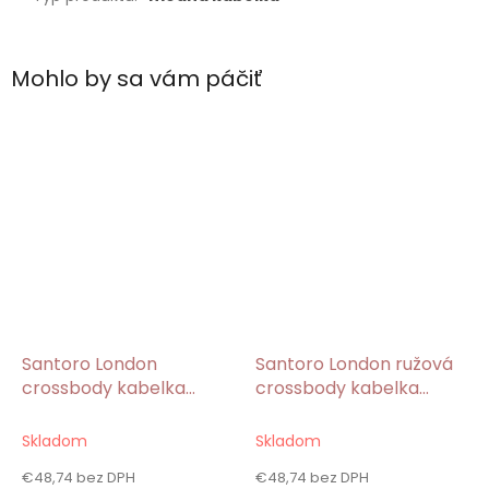
Mohlo by sa vám páčiť
Santoro London
Santoro London ružová
crossbody kabelka
crossbody kabelka
Moon Buttons/Gorjuss
Somewhere/Gorjuss
Skladom
Skladom
€48,74 bez DPH
€48,74 bez DPH