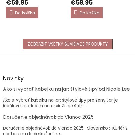
€59,95
€59,95
Do košíka
Do košíka
ZOBRAZIŤ VŠETKY SÚVISIACE PRODUKTY
Z
á
p
ä
Novinky
t
Ako si vybrať kabelku na jar: štýlové tipy od Nicole Lee
i
e
Ako si vybrať kabelku na jar: štýlové tipy pre ženy Jar je
ideálnym obdobím na osvieženie šatn...
Doručenie objednávok do Vianoc 2025
Doručenie objednávok do Vianoc 2025 Slovensko : Kuriér s
platbou na dobierku/online...