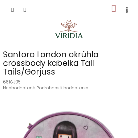
Prejsť
NÁKU
na
obsah
KOŠÍK
Santoro London okrúhla
crossbody kabelka Tall
Tails/Gorjuss
661GJ05
Priemerné
Neohodnotené
Podrobnosti hodnotenia
hodnotenie
produktu
je
0,0
z
5
hviezdičiek.