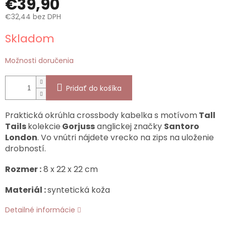
€39,90
€32,44 bez DPH
Jednotková
Skladom
cena:
Možnosti doručenia
Pridať do košíka
Praktická okrúhla crossbody kabelka s motívom
Tall
Tails
kolekcie
Gorjuss
anglickej značky
Santoro
London
. Vo vnútri nájdete vrecko na zips na uloženie
drobností.
Rozmer :
8 x 22 x 22 cm
Materiál :
syntetická koža
Detailné informácie