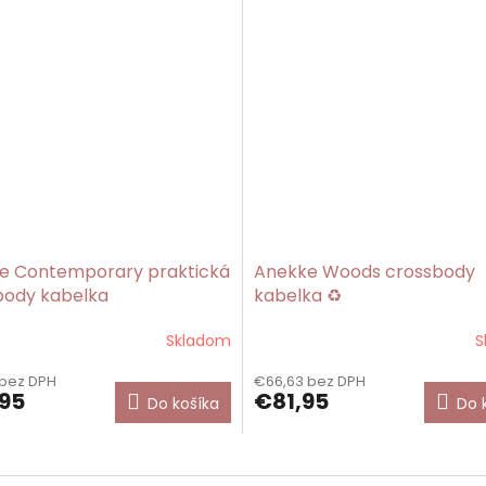
e Contemporary praktická
Anekke Woods crossbody
body kabelka
kabelka ♻️
Skladom
S
rné
Priemerné
enie
hodnotenie
 bez DPH
€66,63 bez DPH
tu
produktu
95
€81,95
Do košíka
Do 
je
5,0
z
5