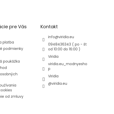
cie pre Vás
Kontakt
info
@
viridia.eu
a platba
0948436343 ( po - št
é podmienky
od 10:00 do 16:00 )
Viridia
á poukážka
viridia.eu_modnyesho
chod
p
 osobných
Viridia
@viridia.eu
oužívania
cookies
ie od zmluvy