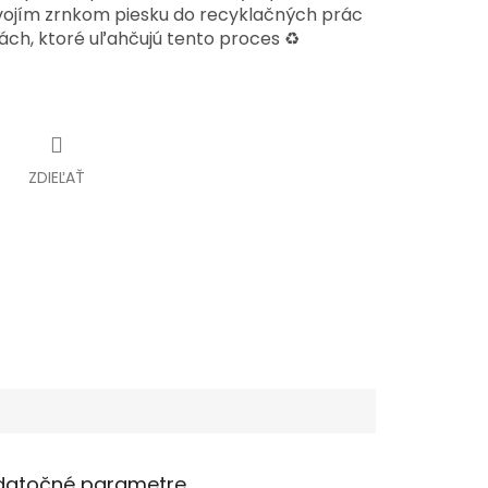
ojím zrnkom piesku do recyklačných prác
ch, ktoré uľahčujú tento proces ♻️
ZDIEĽAŤ
datočné parametre