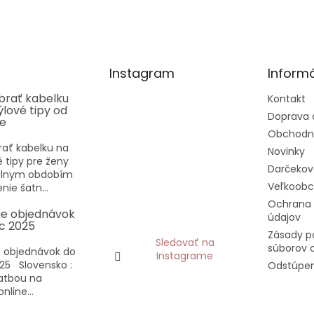
čiek.
hviezdičiek.
Instagram
Informá
ybrať kabelku
Kontakt
týlové tipy od
Doprava 
ee
Obchodn
rať kabelku na
Novinky
vé tipy pre ženy
Darčekov
eálnym obdobím
Veľkoob
nie šatn...
Ochrana
ie objednávok
údajov
c 2025
Zásady p
Sledovať na
súborov 
 objednávok do
Instagrame
25 Slovensko :
Odstúpen
latbou na
nline...