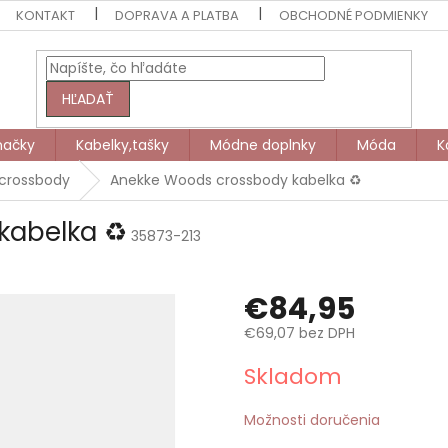
KONTAKT
DOPRAVA A PLATBA
OBCHODNÉ PODMIENKY
HĽADAŤ
načky
Kabelky,tašky
Módne doplnky
Móda
K
 crossbody
Anekke Woods crossbody kabelka ♻️
abelka ♻️
35873-213
€84,95
€69,07 bez DPH
Jednotková
Skladom
cena:
Možnosti doručenia