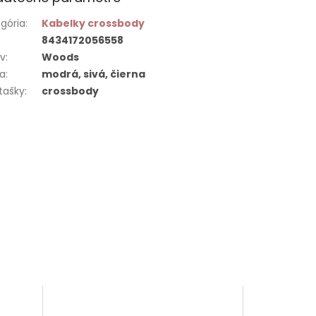
gória
:
Kabelky crossbody
8434172056558
ív
:
Woods
ba
:
modrá, sivá, čierna
 tašky
:
crossbody