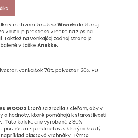
šíka
lka s motívom kolekcie
Woods
do ktorej
o vnútri je praktické vrecko na zips na
. Taktiež na vonkajšej zadnej strane je
e balené v taške
Anekke.
yester, vonkajšok 70% polyester, 30% PU
KE WOODS
ktorá sa zrodila s cieľom, aby v
y a hodnoty, ktoré pomáhajú k starostlivosti
y. Táto kolekcia je vyrobená z 80%
a pochádza z predmetov, s ktorými každý
 napríklad plastové vrchnáky. Týmto