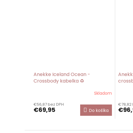
Anekke Iceland Ocean -
Anekk
Crossbody kabelka ♻️
cross
Skladom
Prieme
hodnot
€56,87 bez DPH
€78,82
produk
€69,95
€96,
Do košíka
je
5,0
z
5