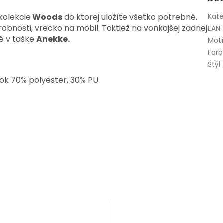
kolekcie
Woods
do ktorej uložíte všetko potrebné.
Kate
robnosti, vrecko na mobil. Taktiež na vonkajšej zadnej
EAN
:
né v taške
Anekke.
Mot
Far
Štýl
šok 70% polyester, 30% PU