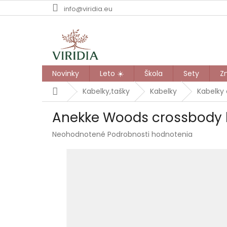
Prejsť
info@viridia.eu
na
obsah
Novinky
Leto ☀️
Škola
Sety
Z
Domov
Kabelky,tašky
Kabelky
Kabelky
Anekke Woods crossbody k
Priemerné
Neohodnotené
Podrobnosti hodnotenia
hodnotenie
produktu
je
0,0
z
5
hviezdičiek.