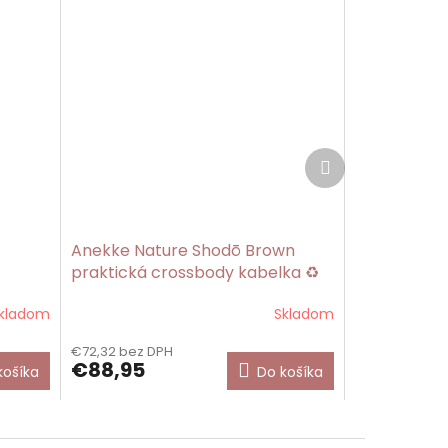
Ďalší
produkt
Anekke Nature Shodō Brown
praktická crossbody kabelka ♻️
kladom
Skladom
€72,32 bez DPH
€88,95
košíka
Do košíka