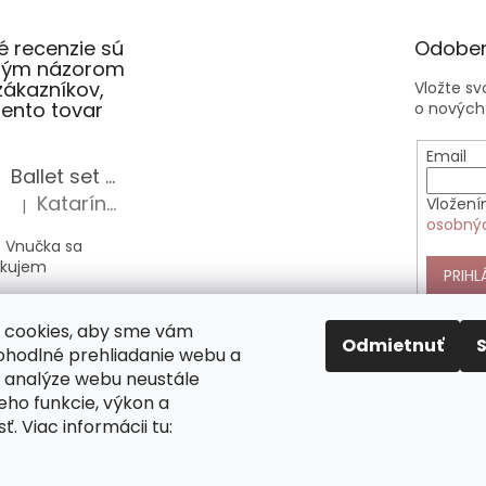
 recenzie sú
Odober
slým názorom
zákazníkov,
Vložte s
 tento tovar
o nových
Email
Ballet set školská taška, nerezová fľaša a plný peračník s motívom baletky pre dievča
Katarína Sz.
Vložení
|
Hodnotenie produktu je 5 z 5 hviezdičiek.
osobný
 Vnučka sa
akujem
PRIHL
Anekke Outer štýlová kabelka do ruky
 cookies, aby sme vám
Alica Sz.
|
Odmietnuť
Hodnotenie produktu je 5 z 5 hviezdičiek.
pohodlné prehliadanie webu a
 analýze webu neustále
nekke sú veľmi
jeho funkcie, výkon a
 nimi si vás
ť. Viac informácii tu:
mne. Táto
pĺňa všetky moje
y.