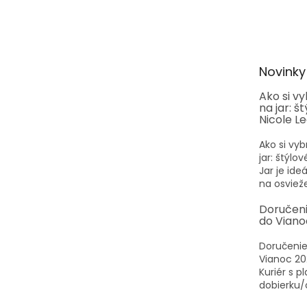
Z
hviezdi
á
p
ä
t
Novinky
i
e
Ako si v
na jar: š
Nicole L
Ako si vyb
jar: štýlo
Jar je id
na osvieže
Doručen
do Viano
Doručenie
Vianoc 20
Kuriér s p
dobierku/o