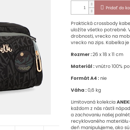
Pridať do ko
Praktická crossbody kabe
uložíte všetko potrebné. V
drobnosti, vrecko na mobil
vrecko na zips. Kabelka j
Rozmer :
26 x 18 x 11 cm
Materiál :
vnútro 100% pol
Formát A4 :
nie
Váha :
0,6 kg
Limitovaná kolekcia
ANEK
každom z nás rástli nápad
a zachovaniu našej palnét
recyklovaného materiálu 
deň manipulujeme, ako sú