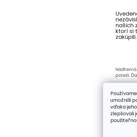
Uvedené
nezávi
našich 
ktorí si
zakúpili.
Nádherná.
poteší. Ď
Používame
umožnilli 
vďaka jeho
Kabelky A
zlepšovali 
krásne a s
použiteľnos
každý vši
kabelka s
požiadavk