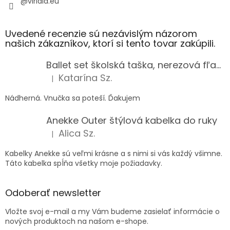
@viridia.eu
Uvedené recenzie sú nezávislým názorom
našich zákazníkov, ktorí si tento tovar zakúpili.
Ballet set školská taška, nerezová fľaša a plný peračník s motívom baletky pre dievča
Katarína Sz.
|
Hodnotenie produktu je 5 z 5 hviezdičiek.
Nádherná. Vnučka sa poteší. Ďakujem
Anekke Outer štýlová kabelka do ruky
Alica Sz.
|
Hodnotenie produktu je 5 z 5 hviezdičiek.
Kabelky Anekke sú veľmi krásne a s nimi si vás každý všimne.
Táto kabelka spĺňa všetky moje požiadavky.
Odoberať newsletter
Vložte svoj e-mail a my Vám budeme zasielať informácie o
nových produktoch na našom e-shope.