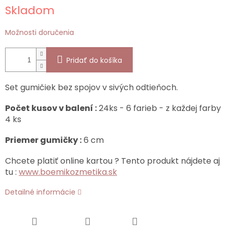
Jednotková
Skladom
cena:
Možnosti doručenia
Pridať do košíka
Set gumičiek bez spojov v sivých odtieňoch.
Počet kusov v balení :
24ks - 6 farieb - z každej farby
4 ks
Priemer gumičky :
6 cm
Chcete platiť online kartou ? Tento produkt nájdete aj
tu :
www.boemikozmetika.sk
Detailné informácie