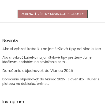
ZOBRAZIŤ VŠETKY SÚVISIACE PRODUKTY
Z
á
p
ä
Novinky
t
Ako si vybrať kabelku na jar: štýlové tipy od Nicole Lee
i
e
Ako si vybrať kabelku na jar: štýlové tipy pre ženy Jar je
ideálnym obdobím na osvieženie šatn...
Doručenie objednávok do Vianoc 2025
Doručenie objednávok do Vianoc 2025 Slovensko : Kuriér s
platbou na dobierku/online...
Instagram