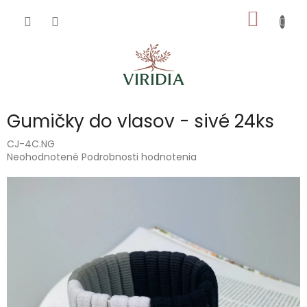
Prejsť
NÁKU
na
obsah
KOŠÍK
Gumičky do vlasov - sivé 24ks
CJ-4C.NG
Priemerné
Neohodnotené
Podrobnosti hodnotenia
hodnotenie
produktu
je
0,0
z
5
hviezdičiek.