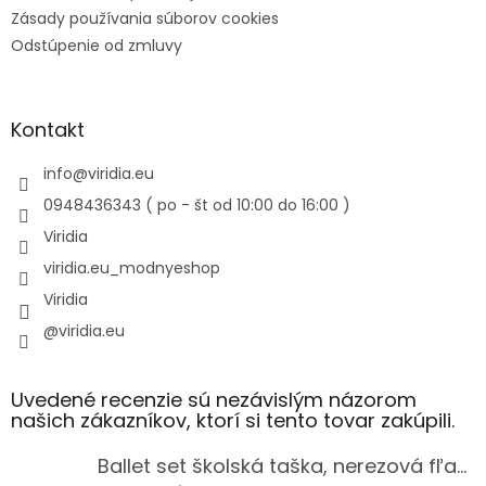
Zásady používania súborov cookies
Odstúpenie od zmluvy
Kontakt
info
@
viridia.eu
0948436343 ( po - št od 10:00 do 16:00 )
Viridia
viridia.eu_modnyeshop
Viridia
@viridia.eu
Uvedené recenzie sú nezávislým názorom
našich zákazníkov, ktorí si tento tovar zakúpili.
Ballet set školská taška, nerezová fľaša a plný peračník s motívom baletky pre dievča