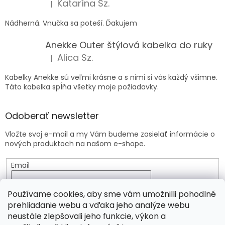
Katarína Sz.
|
Hodnotenie produktu je 5 z 5 hviezdičiek.
Nádherná. Vnučka sa poteší. Ďakujem
Anekke Outer štýlová kabelka do ruky
Alica Sz.
|
Hodnotenie produktu je 5 z 5 hviezdičiek.
Kabelky Anekke sú veľmi krásne a s nimi si vás každý všimne.
Táto kabelka spĺňa všetky moje požiadavky.
Odoberať newsletter
Vložte svoj e-mail a my Vám budeme zasielať informácie o
nových produktoch na našom e-shope.
Email
Vložením e-mailu súhlasíte s
podmienkami ochrany
Používame cookies, aby sme vám umožnilli pohodlné
osobných údajov
prehliadanie webu a vďaka jeho analýze webu
neustále zlepšovali jeho funkcie, výkon a
PRIHLÁSIŤ SA