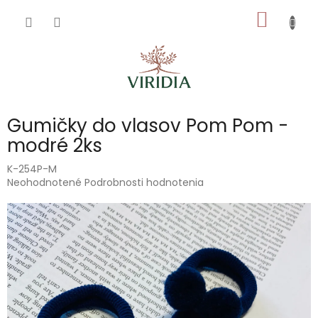
Prejsť
NÁKU
na
obsah
KOŠÍK
Gumičky do vlasov Pom Pom -
modré 2ks
K-254P-M
Priemerné
Neohodnotené
Podrobnosti hodnotenia
hodnotenie
produktu
je
0,0
z
5
hviezdičiek.