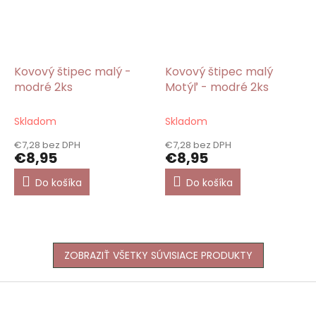
Kovový štipec malý -
Kovový štipec malý
modré 2ks
Motýľ - modré 2ks
Skladom
Skladom
€7,28 bez DPH
€7,28 bez DPH
€8,95
€8,95
Do košíka
Do košíka
ZOBRAZIŤ VŠETKY SÚVISIACE PRODUKTY
Z
á