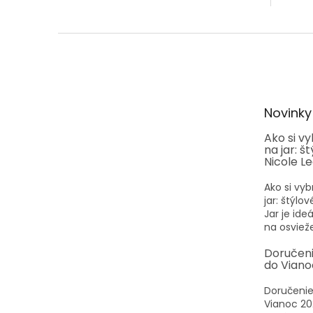
Z
á
p
ä
t
Novinky
i
e
Ako si v
na jar: š
Nicole L
Ako si vyb
jar: štýlo
Jar je id
na osvieže
Doručen
do Viano
Doručenie
Vianoc 20