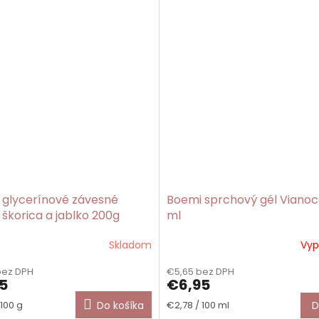
 glycerínové závesné
Boemi sprchový gél Vianoc
škorica a jablko 200g
ml
Skladom
Vyp
bez DPH
€5,65 bez DPH
5
€6,95
ková
Jednotková
100 g
Do košíka
€2,78 / 100 ml
D
cena: