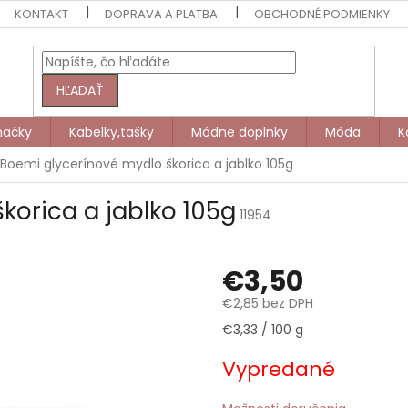
KONTAKT
DOPRAVA A PLATBA
OBCHODNÉ PODMIENKY
HĽADAŤ
načky
Kabelky,tašky
Módne doplnky
Móda
K
Boemi glycerínové mydlo škorica a jablko 105g
korica a jablko 105g
11954
€3,50
€2,85 bez DPH
Jednotková
€3,33 / 100 g
cena:
Vypredané