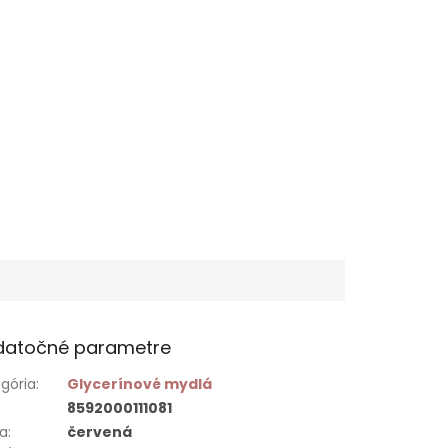
datočné parametre
gória
:
Glycerínové mydlá
8592000111081
ba
:
červená