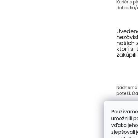
Kuriér s p
dobierku/o
Uvedené
nezávi
našich 
ktorí si
zakúpili.
Nádherná.
poteší. Ď
Používame
umožnilli 
vďaka jeho
Kabelky A
zlepšovali 
krásne a s