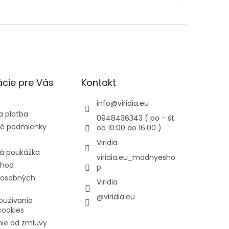
cie pre Vás
Kontakt
info
@
viridia.eu
a platba
0948436343 ( po - št
é podmienky
od 10:00 do 16:00 )
Viridia
á poukážka
viridia.eu_modnyesho
chod
p
 osobných
Viridia
@viridia.eu
oužívania
cookies
ie od zmluvy