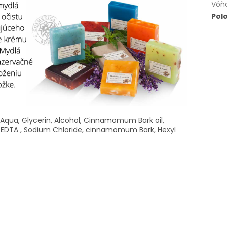
Vôň
Pol
qua, Glycerin, Alcohol, Cinnamomum Bark oil,
 EDTA , Sodium Chloride, cinnamomum Bark, Hexyl