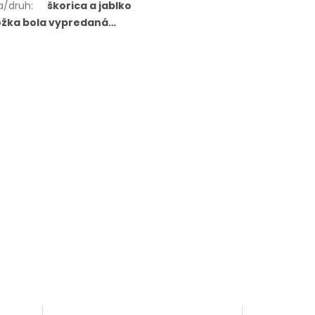
a/druh
:
škorica a jablko
ožka bola vypredaná…