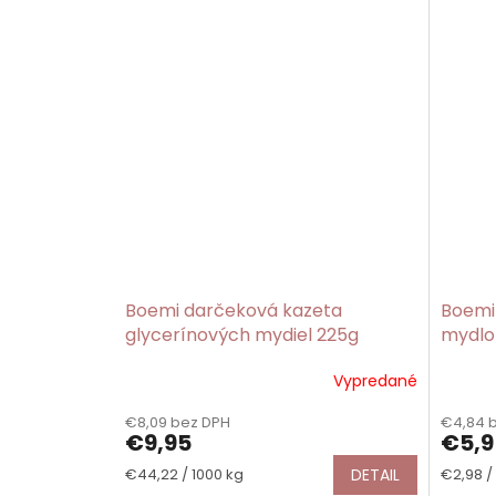
Boemi darčeková kazeta
Boemi
glycerínových mydiel 225g
mydlo 
Vypredané
€8,09 bez DPH
€4,84 
€9,95
€5,9
Jednotková
Jednot
€44,22 / 1000 kg
DETAIL
€2,98 / 
cena:
cena: