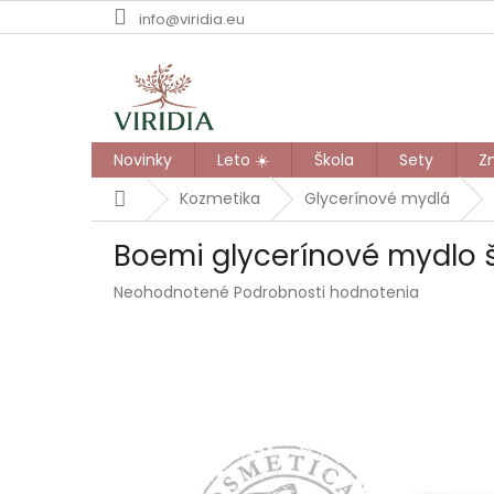
Prejsť
info@viridia.eu
na
obsah
Novinky
Leto ☀️
Škola
Sety
Z
Domov
Kozmetika
Glycerínové mydlá
Boemi glycerínové mydlo š
Priemerné
Neohodnotené
Podrobnosti hodnotenia
hodnotenie
produktu
je
0,0
z
5
hviezdičiek.