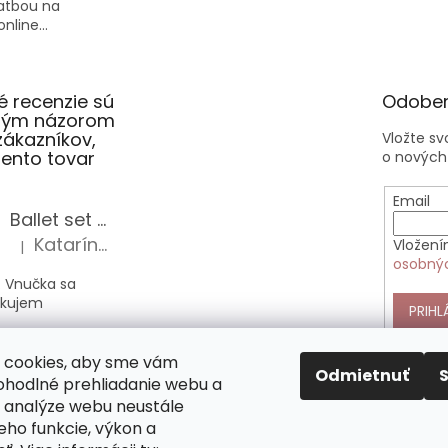
latbou na
nline...
 recenzie sú
Odober
slým názorom
zákazníkov,
Vložte s
 tento tovar
o nových
Email
Ballet set školská taška, nerezová fľaša a plný peračník s motívom baletky pre dievča
Katarína Sz.
Vložení
|
Hodnotenie produktu je 5 z 5 hviezdičiek.
osobný
 Vnučka sa
akujem
PRIHL
Anekke Outer štýlová kabelka do ruky
 cookies, aby sme vám
Alica Sz.
|
Odmietnuť
Hodnotenie produktu je 5 z 5 hviezdičiek.
pohodlné prehliadanie webu a
 analýze webu neustále
nekke sú veľmi
jeho funkcie, výkon a
 nimi si vás