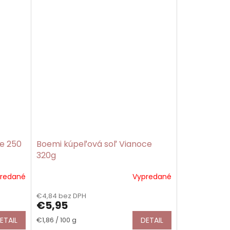
e 250
Boemi kúpeľová soľ Vianoce
320g
redané
Vypredané
€4,84 bez DPH
€5,95
Jednotková
ETAIL
€1,86 / 100 g
DETAIL
cena: