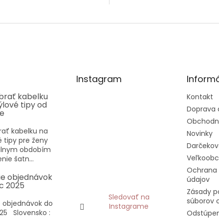
Instagram
Informá
ybrať kabelku
Kontakt
týlové tipy od
Doprava 
ee
Obchodn
rať kabelku na
Novinky
vé tipy pre ženy
Darčekov
eálnym obdobím
Veľkoob
nie šatn...
Ochrana
ie objednávok
údajov
c 2025
Zásady p
Sledovať na
súborov 
 objednávok do
Instagrame
25 Slovensko :
Odstúpen