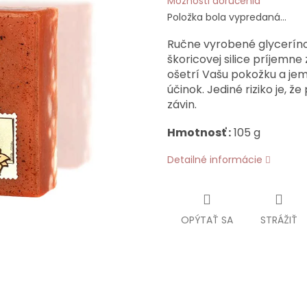
Možnosti doručenia
Položka bola vypredaná…
Ručne vyrobené glycerín
škoricovej silice príjemne
ošetrí Vašu pokožku a je
účinok. Jediné riziko je, 
závin.
Hmotnosť :
105 g
Detailné informácie
OPÝTAŤ SA
STRÁŽIŤ