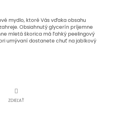
ové mydlo, ktoré Vás vďaka obsahu
 zahreje. Obsiahnutý glycerín príjemne
mne mletá škorica má ľahký peelingový
že pri umývaní dostanete chuť na jablkový
ZDIEĽAŤ